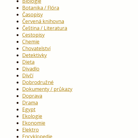
Biologie
Botanika / Flóra
Časopisy
Červená knihovna
Čeština / Literatura
Cestopisy
Chemie
Chovatelství
Detektivky
Dieta
Divadlo
Dívčí
Dobrodružné
Dokumenty / průkazy
Doprava
Drama
Egypt
Ekologie
Ekonomie
Elektro
Encyklopedie