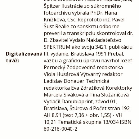
Špitzer Ilustrácie zo súkromného
fotoarchívu vybrala PhDr. Hana
Knížková, CSc. Reprofoto inž. Pavel
Šust Reálie zo sanskrtu odborne
preveril a transkripciu skontroloval dr.
D. Zbavitel Vydalo Nakladateľstvo
SPEKTRUM ako svoju 3421. publikáciu
Digitalizovaná
III. vydanie, Bratislava 1991 Prebal,
tiráž:
väzbu a grafickú úpravu navrhol Jozef
Pernecký Zodpovedná redaktorka
Viola Husárová Výtvarný redaktor
Ladislav Donauer Technická
redaktorka Eva Zdražilová Korektorky
Marcela Siváková a Tina Služaničová
Vytlačil Danubiaprint, závod 01,
Bratislava, Štúrova 4 Počet strán 192
AH 8,91 (text 7,36 + obr. 1,55) - VH
10,21 Tematická skupina 13/034 ISBN
80-218-0040-2