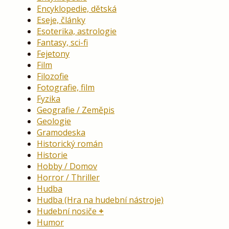
Encyklopedie, dětská
Eseje, články
Esoterika, astrologie
Fantasy, sci-fi
Fejetony
Film
Filozofie
Fotografie, film
Fyzika
Geografie / Zeměpis
Geologie
Gramodeska
Historický román
Historie
Hobby / Domov
Horror / Thriller
Hudba
Hudba (Hra na hudební nástroje)
Hudební nosiče
Humor