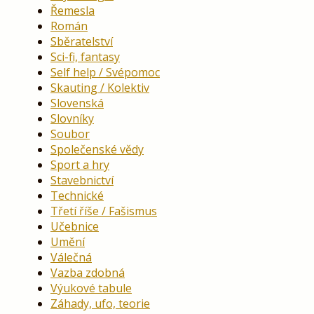
Řemesla
Román
Sběratelství
Sci-fi, fantasy
Self help / Svépomoc
Skauting / Kolektiv
Slovenská
Slovníky
Soubor
Společenské vědy
Sport a hry
Stavebnictví
Technické
Třetí říše / Fašismus
Učebnice
Umění
Válečná
Vazba zdobná
Výukové tabule
Záhady, ufo, teorie