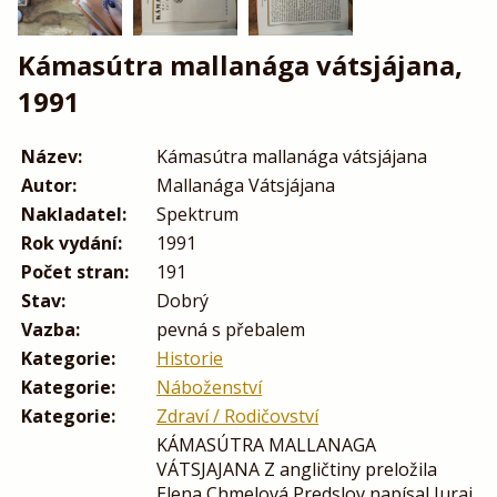
Kámasútra mallanága vátsjájana,
1991
Název:
Kámasútra mallanága vátsjájana
Autor:
Mallanága Vátsjájana
Nakladatel:
Spektrum
Rok vydání:
1991
Počet stran:
191
Stav:
Dobrý
Vazba:
pevná s přebalem
Kategorie:
Historie
Kategorie:
Náboženství
Kategorie:
Zdraví / Rodičovství
KÁMASÚTRA MALLANAGA
VÁTSJAJANA Z angličtiny preložila
Elena Chmelová Predslov napísal Juraj