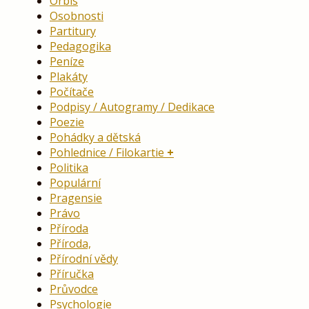
Orbis
Osobnosti
Partitury
Pedagogika
Peníze
Plakáty
Počítače
Podpisy / Autogramy / Dedikace
Poezie
Pohádky a dětská
Pohlednice / Filokartie
Politika
Populární
Pragensie
Právo
Příroda
Příroda,
Přírodní vědy
Příručka
Průvodce
Psychologie