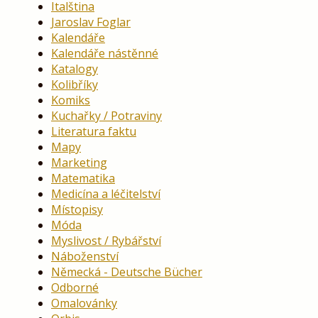
Italština
Jaroslav Foglar
Kalendáře
Kalendáře nástěnné
Katalogy
Kolibříky
Komiks
Kuchařky / Potraviny
Literatura faktu
Mapy
Marketing
Matematika
Medicína a léčitelství
Místopisy
Móda
Myslivost / Rybářství
Náboženství
Německá - Deutsche Bücher
Odborné
Omalovánky