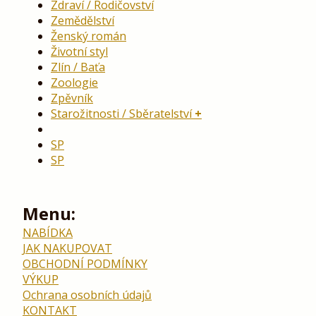
Zdraví / Rodičovství
Zemědělství
Ženský román
Životní styl
Zlín / Baťa
Zoologie
Zpěvník
Starožitnosti / Sběratelství
SP
SP
Menu:
NABÍDKA
JAK NAKUPOVAT
OBCHODNÍ PODMÍNKY
VÝKUP
Ochrana osobních údajů
KONTAKT