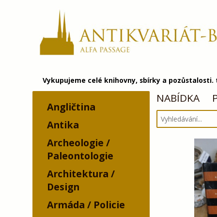
Vykupujeme celé knihovny, sbírky a pozůstalosti.
NABÍDKA
Angličtina
Antika
Archeologie /
Paleontologie
Architektura /
Design
Armáda / Policie