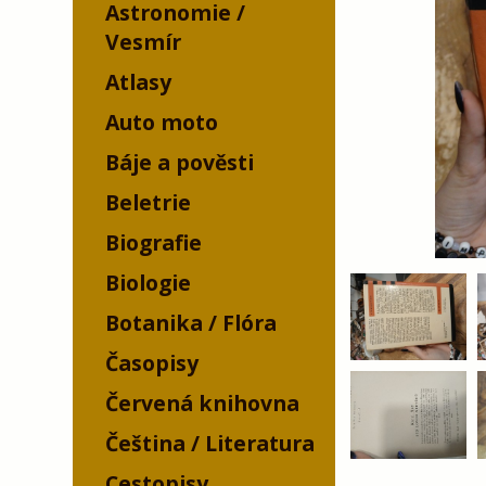
Astronomie /
Vesmír
Atlasy
Auto moto
Báje a pověsti
Beletrie
Biografie
Biologie
Botanika / Flóra
Časopisy
Červená knihovna
Čeština / Literatura
Cestopisy