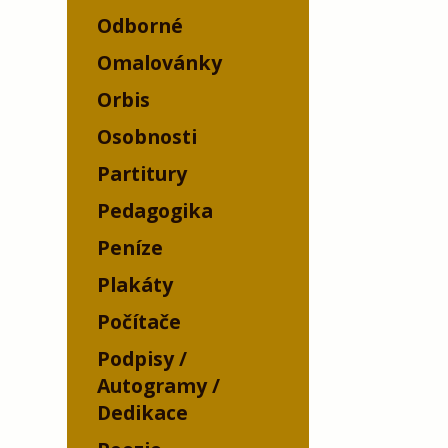
Odborné
Omalovánky
Orbis
Osobnosti
Partitury
Pedagogika
Peníze
Plakáty
Počítače
Podpisy /
Autogramy /
Dedikace