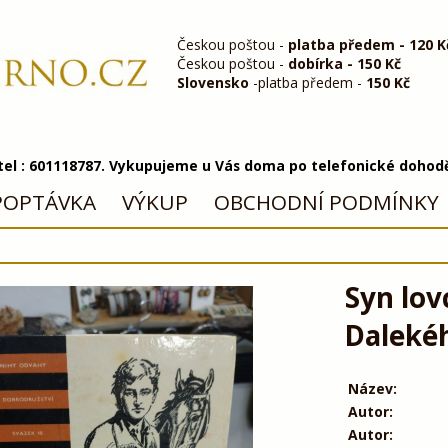
Českou poštou -
platba předem - 120 K
Českou poštou -
dobírka - 150 Kč
Slovensko
-platba předem -
150 Kč
 tel : 601118787. Vykupujeme u Vás doma po telefonické dohod
POPTÁVKA
VÝKUP
OBCHODNÍ PODMÍNKY
Syn lov
Daleké
Název:
Autor:
Autor: