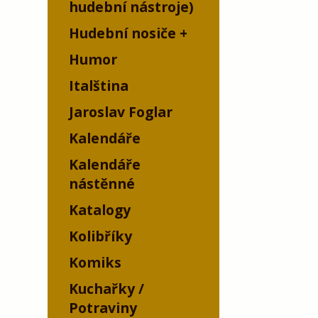
hudební nástroje)
Hudební nosiče
Humor
Italština
Jaroslav Foglar
Kalendáře
Kalendáře
nástěnné
Katalogy
Kolibříky
Komiks
Kuchařky /
Potraviny