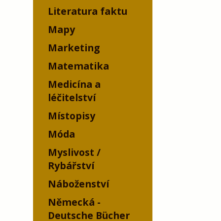
Literatura faktu
Mapy
Marketing
Matematika
Medicína a
léčitelství
Místopisy
Móda
Myslivost /
Rybářství
Náboženství
Německá -
Deutsche Bücher