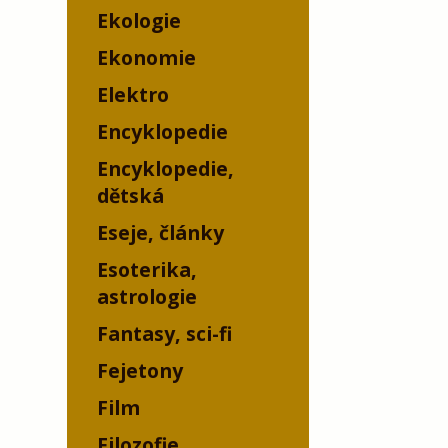
Ekologie
Ekonomie
Elektro
Encyklopedie
Encyklopedie,
dětská
Eseje, články
Esoterika,
astrologie
Fantasy, sci-fi
Fejetony
Film
Filozofie