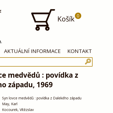
č
0
Košík
ě.
AKTUÁLNÍ INFORMACE
KONTAKT
ce medvědů : povídka z
ho západu, 1969
Syn lovce medvědů : povídka z Dalekého západu
May, Karl
Kocourek, Vítězslav