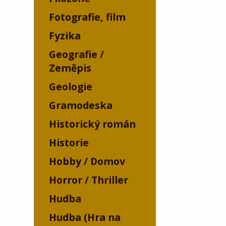
Fotografie, film
Fyzika
Geografie /
Zeměpis
Geologie
Gramodeska
Historický román
Historie
Hobby / Domov
Horror / Thriller
Hudba
Hudba (Hra na