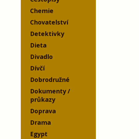
Chemie
Chovatelství
Detektivky
Dieta
Divadlo
Dívčí
Dobrodružné
Dokumenty /
průkazy
Doprava
Drama
Egypt