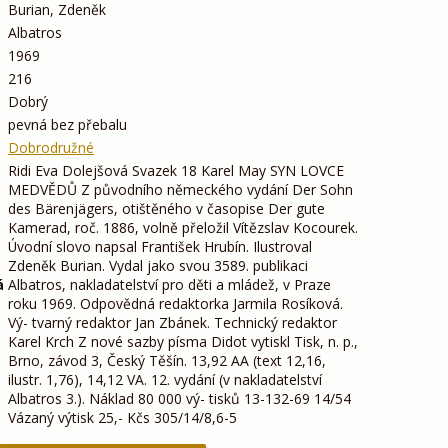
Burian, Zdeněk
Albatros
1969
216
Dobrý
pevná bez přebalu
Dobrodružné
Ridi Eva Dolejšová Svazek 18 Karel May SYN LOVCE
MEDVĚDŮ Z původního německého vydání Der Sohn
des Bärenjägers, otištěného v časopise Der gute
Kamerad, roč. 1886, volně přeložil Vítězslav Kocourek.
Úvodní slovo napsal František Hrubín. Ilustroval
Zdeněk Burian. Vydal jako svou 3589. publikaci
á
Albatros, nakladatelství pro děti a mládež, v Praze
roku 1969. Odpovědná redaktorka Jarmila Rosíková.
Vý- tvarný redaktor Jan Zbánek. Technický redaktor
Karel Krch Z nové sazby písma Didot vytiskl Tisk, n. p.,
Brno, závod 3, Český Těšín. 13,92 AA (text 12,16,
ilustr. 1,76), 14,12 VA. 12. vydání (v nakladatelství
Albatros 3.). Náklad 80 000 vý- tisků 13-132-69 14/54
Vázaný výtisk 25,- Kčs 305/14/8,6-5