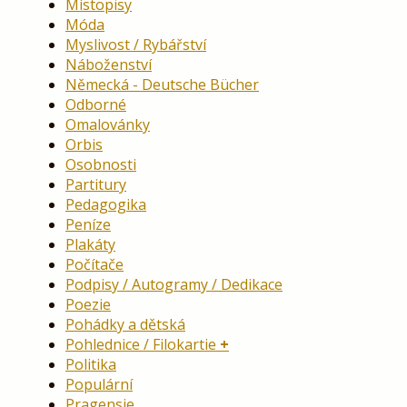
Místopisy
Móda
Myslivost / Rybářství
Náboženství
Německá - Deutsche Bücher
Odborné
Omalovánky
Orbis
Osobnosti
Partitury
Pedagogika
Peníze
Plakáty
Počítače
Podpisy / Autogramy / Dedikace
Poezie
Pohádky a dětská
Pohlednice / Filokartie
Politika
Populární
Pragensie