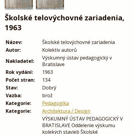
Školské telovýchovné zariadenia,
1963
Název:
Školské telovýchovné zariadenia
Autor:
Kolektiv autorů
Výskumný ústav pedagogický v
Nakladatel:
Bratislave
Rok vydání:
1963
Počet stran:
134
Stav:
Dobrý
Vazba:
brož
Kategorie:
Pedagogika
Kategorie:
Architektura / Design
VÝSKUMNÝ ÚSTAV PEDAGOGICKÝ V
BRATISLAVE Oddelenie výskumu
kolekých stavieb Školské