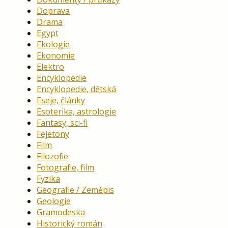
Doprava
Drama
Egypt
Ekologie
Ekonomie
Elektro
Encyklopedie
Encyklopedie, dětská
Eseje, články
Esoterika, astrologie
Fantasy, sci-fi
Fejetony
Film
Filozofie
Fotografie, film
Fyzika
Geografie / Zeměpis
Geologie
Gramodeska
Historický román