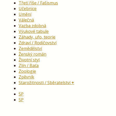
Třetí říše / Fašismus
Učebnice
Umění
Válečná
Vazba zdobná
Výukové tabule
Záhady, ufo, teorie
Zdraví / Rodičovství
Zemědělství
Ženský román
Životní styl
Zlín / Baťa
Zoologie
Zpěvník
Starožitnosti / Sběratelství
SP
SP