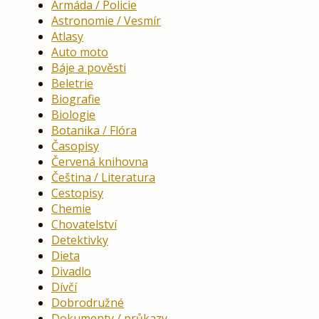
Armáda / Policie
Astronomie / Vesmír
Atlasy
Auto moto
Báje a pověsti
Beletrie
Biografie
Biologie
Botanika / Flóra
Časopisy
Červená knihovna
Čeština / Literatura
Cestopisy
Chemie
Chovatelství
Detektivky
Dieta
Divadlo
Dívčí
Dobrodružné
Dokumenty / průkazy