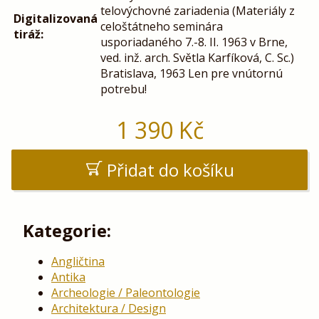
telovýchovné zariadenia (Materiály z
Digitalizovaná
celoštátneho seminára
tiráž:
usporiadaného 7.-8. II. 1963 v Brne,
ved. inž. arch. Světla Karfíková, C. Sc.)
Bratislava, 1963 Len pre vnútornú
potrebu!
1 390
Kč
Přidat do košíku
Kategorie:
Angličtina
Antika
Archeologie / Paleontologie
Architektura / Design