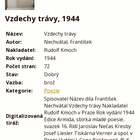
Vzdechy trávy, 1944
Název:
Vzdechy trávy
Autor:
Nechvátal, František
Nakladatel:
Rudolf Kmoch
Rok vydání:
1944
Počet stran:
72
Stav:
Dobrý
Vazba:
brož
Kategorie:
Poezie
Spisovatel Název díla František
Nechvátal Vzdechy trávy Nakladatel
Rudolf Kmoch v Praze Rok vydání 1944
Digitalizovaná
Edice Armida, sbírka mladé poesie..
tiráž:
svazek 16. Rídí Jaroslav Nečas Kresby
Josef Liesler Tiskárna Verner a spol. v
Praze Vydání I. Cena Brožované 45 K