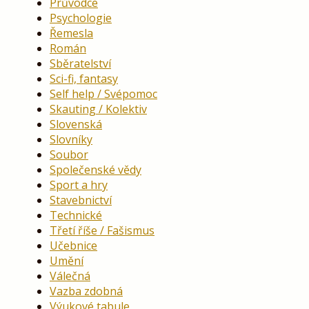
Průvodce
Psychologie
Řemesla
Román
Sběratelství
Sci-fi, fantasy
Self help / Svépomoc
Skauting / Kolektiv
Slovenská
Slovníky
Soubor
Společenské vědy
Sport a hry
Stavebnictví
Technické
Třetí říše / Fašismus
Učebnice
Umění
Válečná
Vazba zdobná
Výukové tabule