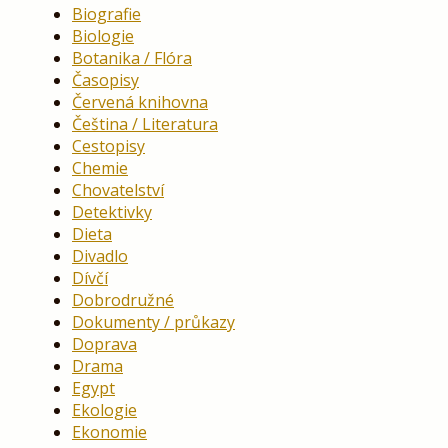
Biografie
Biologie
Botanika / Flóra
Časopisy
Červená knihovna
Čeština / Literatura
Cestopisy
Chemie
Chovatelství
Detektivky
Dieta
Divadlo
Dívčí
Dobrodružné
Dokumenty / průkazy
Doprava
Drama
Egypt
Ekologie
Ekonomie