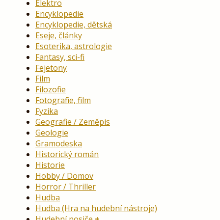
Elektro
Encyklopedie
Encyklopedie, dětská
Eseje, články
Esoterika, astrologie
Fantasy, sci-fi
Fejetony
Film
Filozofie
Fotografie, film
Fyzika
Geografie / Zeměpis
Geologie
Gramodeska
Historický román
Historie
Hobby / Domov
Horror / Thriller
Hudba
Hudba (Hra na hudební nástroje)
Hudební nosiče