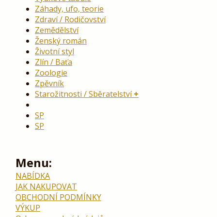
Záhady, ufo, teorie
Zdraví / Rodičovství
Zemědělství
Ženský román
Životní styl
Zlín / Baťa
Zoologie
Zpěvník
Starožitnosti / Sběratelství
SP
SP
Menu:
NABÍDKA
JAK NAKUPOVAT
OBCHODNÍ PODMÍNKY
VÝKUP