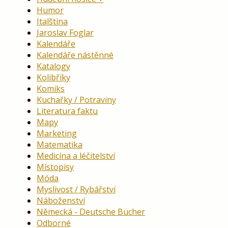
Humor
Italština
Jaroslav Foglar
Kalendáře
Kalendáře nástěnné
Katalogy
Kolibříky
Komiks
Kuchařky / Potraviny
Literatura faktu
Mapy
Marketing
Matematika
Medicína a léčitelství
Místopisy
Móda
Myslivost / Rybářství
Náboženství
Německá - Deutsche Bücher
Odborné