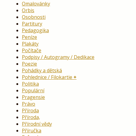
Omalovánky
Orbis
Osobnosti
Partitury
Pedagogika
Peníze
Plakáty
Počítače
Podpisy / Autogramy / Dedikace
Poezie
Pohádky a dětská
Pohlednice / Filokartie
Politika
Populární
Pragensie
Právo
Příroda
Příroda,
Přírodní vědy
Příručka