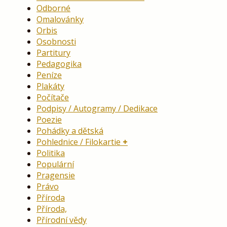
Odborné
Omalovánky
Orbis
Osobnosti
Partitury
Pedagogika
Peníze
Plakáty
Počítače
Podpisy / Autogramy / Dedikace
Poezie
Pohádky a dětská
Pohlednice / Filokartie
Politika
Populární
Pragensie
Právo
Příroda
Příroda,
Přírodní vědy