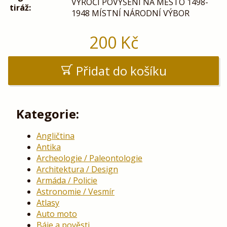
VÝROČÍ POVÝŠENÍ NA MĚSTO 1498-
tiráž:
1948 MÍSTNÍ NÁRODNÍ VÝBOR
200
Kč
Přidat do košíku
Kategorie:
Angličtina
Antika
Archeologie / Paleontologie
Architektura / Design
Armáda / Policie
Astronomie / Vesmír
Atlasy
Auto moto
Báje a pověsti