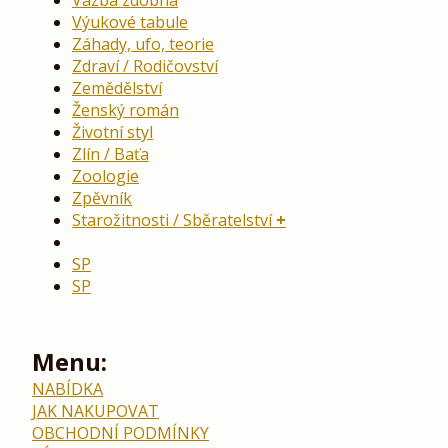
Vazba zdobná
Výukové tabule
Záhady, ufo, teorie
Zdraví / Rodičovství
Zemědělství
Ženský román
Životní styl
Zlín / Baťa
Zoologie
Zpěvník
Starožitnosti / Sběratelství
SP
SP
Menu:
NABÍDKA
JAK NAKUPOVAT
OBCHODNÍ PODMÍNKY