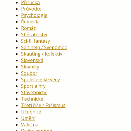
Příručka
Průvodce
Psychologie
Řemesla
Román
Sběratelství
Sci-fi, fantasy
Self help / Svépomoc
Skauting / Kolektiv
Slovenská
Slovníky
Soubor
Společenské vědy
Sport a hry
Stavebnictví
Technické
Třetí říše / Fašismus
Učebnice
Umění
Válečná