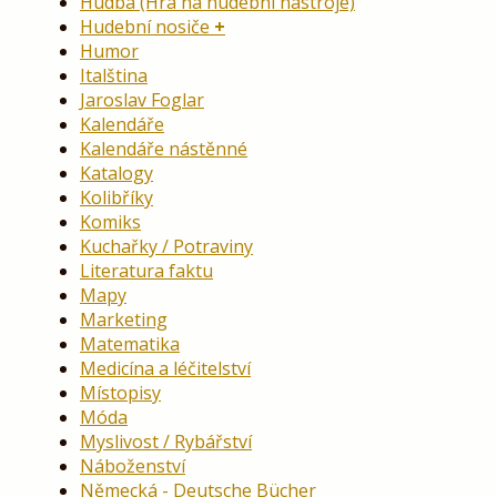
Hudba (Hra na hudební nástroje)
Hudební nosiče
Humor
Italština
Jaroslav Foglar
Kalendáře
Kalendáře nástěnné
Katalogy
Kolibříky
Komiks
Kuchařky / Potraviny
Literatura faktu
Mapy
Marketing
Matematika
Medicína a léčitelství
Místopisy
Móda
Myslivost / Rybářství
Náboženství
Německá - Deutsche Bücher