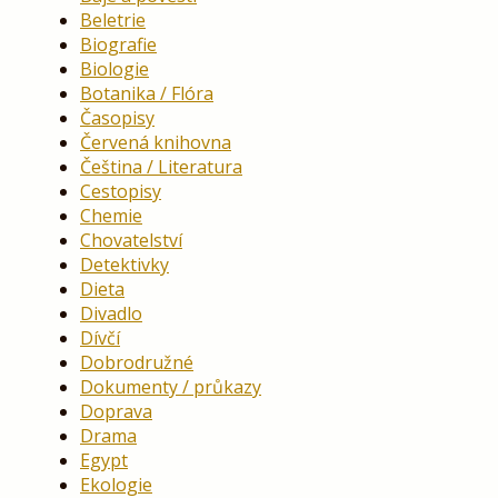
Beletrie
Biografie
Biologie
Botanika / Flóra
Časopisy
Červená knihovna
Čeština / Literatura
Cestopisy
Chemie
Chovatelství
Detektivky
Dieta
Divadlo
Dívčí
Dobrodružné
Dokumenty / průkazy
Doprava
Drama
Egypt
Ekologie