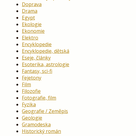
Doprava
Drama
Egypt
Ekologie
Ekonomie
Elektro
Encyklopedie
Encyklopedie, dětská
Eseje, články
Esoterika, astrologie
Fantasy, sci-fi
Fejetony
Film
Filozofie
Fotografie, film
Fyzika
Geografie / Zeměpis
Geologie
Gramodeska
Historický román