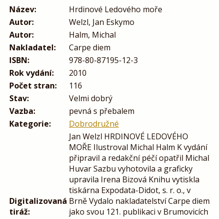
Název:
Hrdinové Ledového moře
Autor:
Welzl, Jan Eskymo
Autor:
Halm, Michal
Nakladatel:
Carpe diem
ISBN:
978-80-87195-12-3
Rok vydání:
2010
Počet stran:
116
Stav:
Velmi dobrý
Vazba:
pevná s přebalem
Kategorie:
Dobrodružné
Jan Welzl HRDINOVÉ LEDOVÉHO
MOŘE Ilustroval Michal Halm K vydání
připravil a redakční péčí opatřil Michal
Huvar Sazbu vyhotovila a graficky
upravila Irena Bizová Knihu vytiskla
tiskárna Expodata-Didot, s. r. o., v
Digitalizovaná
Brně Vydalo nakladatelství Carpe diem
tiráž:
jako svou 121. publikaci v Brumovicích