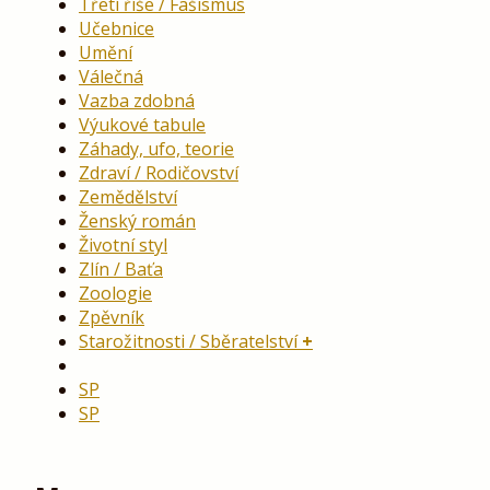
Třetí říše / Fašismus
Učebnice
Umění
Válečná
Vazba zdobná
Výukové tabule
Záhady, ufo, teorie
Zdraví / Rodičovství
Zemědělství
Ženský román
Životní styl
Zlín / Baťa
Zoologie
Zpěvník
Starožitnosti / Sběratelství
SP
SP