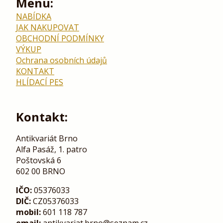
Menu:
NABÍDKA
JAK NAKUPOVAT
OBCHODNÍ PODMÍNKY
VÝKUP
Ochrana osobních údajů
KONTAKT
HLÍDACÍ PES
Kontakt:
Antikvariát Brno
Alfa Pasáž, 1. patro
Poštovská 6
602 00 BRNO
IČO:
05376033
DIČ:
CZ05376033
mobil:
601 118 787
email:
antikvariat.brno@seznam.cz