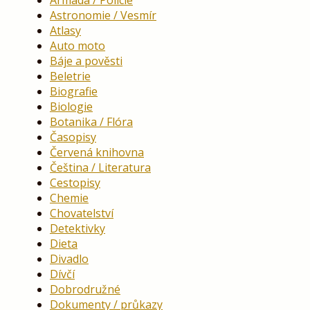
Armáda / Policie
Astronomie / Vesmír
Atlasy
Auto moto
Báje a pověsti
Beletrie
Biografie
Biologie
Botanika / Flóra
Časopisy
Červená knihovna
Čeština / Literatura
Cestopisy
Chemie
Chovatelství
Detektivky
Dieta
Divadlo
Dívčí
Dobrodružné
Dokumenty / průkazy