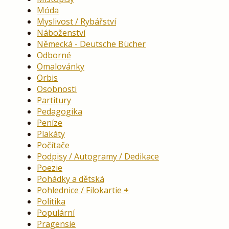
Móda
Myslivost / Rybářství
Náboženství
Německá - Deutsche Bücher
Odborné
Omalovánky
Orbis
Osobnosti
Partitury
Pedagogika
Peníze
Plakáty
Počítače
Podpisy / Autogramy / Dedikace
Poezie
Pohádky a dětská
Pohlednice / Filokartie
Politika
Populární
Pragensie