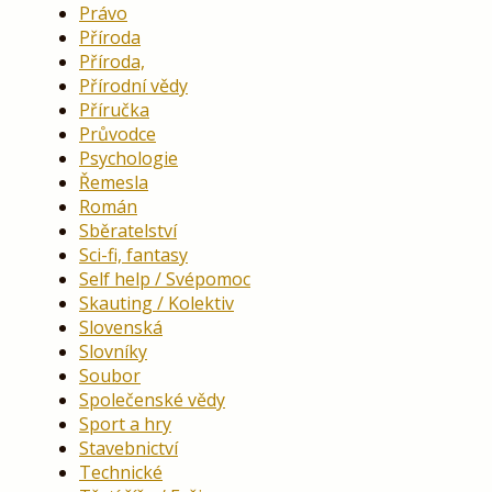
Právo
Příroda
Příroda,
Přírodní vědy
Příručka
Průvodce
Psychologie
Řemesla
Román
Sběratelství
Sci-fi, fantasy
Self help / Svépomoc
Skauting / Kolektiv
Slovenská
Slovníky
Soubor
Společenské vědy
Sport a hry
Stavebnictví
Technické