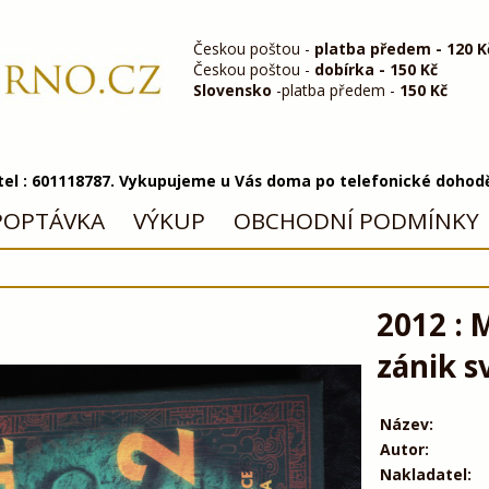
Českou poštou -
platba předem - 120 K
Českou poštou -
dobírka - 150 Kč
Slovensko
-platba předem -
150 Kč
 tel : 601118787. Vykupujeme u Vás doma po telefonické dohod
POPTÁVKA
VÝKUP
OBCHODNÍ PODMÍNKY
2012 : M
zánik s
Název:
Autor:
Nakladatel: