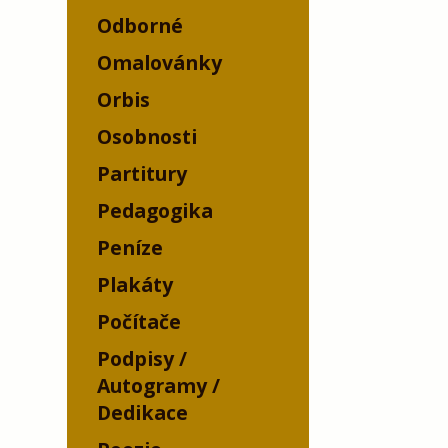
Odborné
Omalovánky
Orbis
Osobnosti
Partitury
Pedagogika
Peníze
Plakáty
Počítače
Podpisy /
Autogramy /
Dedikace