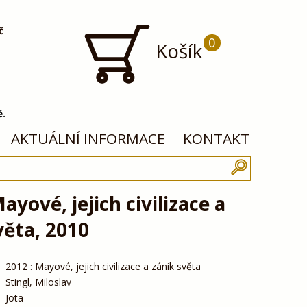
č
0
Košík
ě.
AKTUÁLNÍ INFORMACE
KONTAKT
ayové, jejich civilizace a
věta, 2010
2012 : Mayové, jejich civilizace a zánik světa
Stingl, Miloslav
Jota