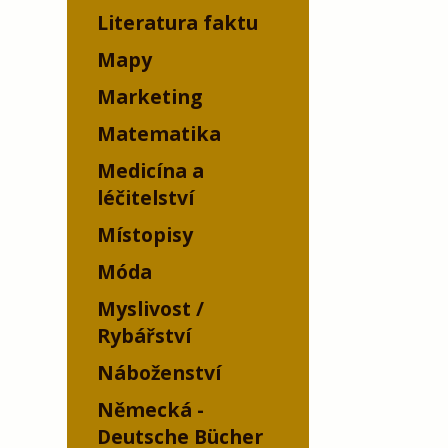
Literatura faktu
Mapy
Marketing
Matematika
Medicína a
léčitelství
Místopisy
Móda
Myslivost /
Rybářství
Náboženství
Německá -
Deutsche Bücher