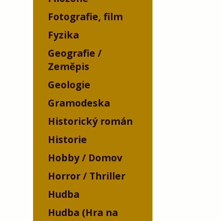
Fotografie, film
Fyzika
Geografie /
Zeměpis
Geologie
Gramodeska
Historický román
Historie
Hobby / Domov
Horror / Thriller
Hudba
Hudba (Hra na