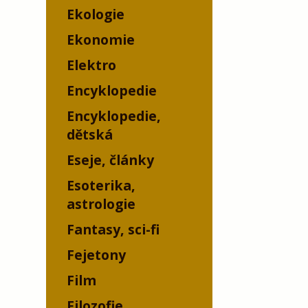
Ekologie
Ekonomie
Elektro
Encyklopedie
Encyklopedie,
dětská
Eseje, články
Esoterika,
astrologie
Fantasy, sci-fi
Fejetony
Film
Filozofie