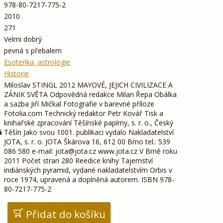
978-80-7217-775-2
2010
271
Velmi dobrý
pevná s přebalem
Esoterika, astrologie
Historie
Miloslav STINGL 2012 MAYOVÉ, JEJICH CIVILIZACE A
ZÁNIK SVĚTA Odpovědná redakce Milan Řepa Obálka
a sazba Jiří Mičkal Fotografie v barevné příloze
Fotolia.com Technický redaktor Petr Kovář Tisk a
knihařské zpracování Těšínské papírny, s. r. o., Český
á
Těšín Jako svou 1001. publikaci vydalo Nakladatelství
JOTA, s. r. o. JOTA Škárova 16, 612 00 Brno tel.: 539
086 580 e-mail: jota@jota.cz www.jota.cz V Brně roku
2011 Počet stran 280 Reedice knihy Tajemství
indiánských pyramid, vydané nakladatelstvím Orbis v
roce 1974, upravená a doplněná autorem. ISBN 978-
80-7217-775-2
Přidat do košíku