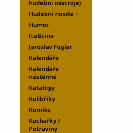
hudební nástroje)
Hudební nosiče
Humor
Italština
Jaroslav Foglar
Kalendáře
Kalendáře
nástěnné
Katalogy
Kolibříky
Komiks
Kuchařky /
Potraviny