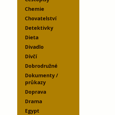
Chemie
Chovatelství
Detektivky
Dieta
Divadlo
Dívčí
Dobrodružné
Dokumenty /
průkazy
Doprava
Drama
Egypt