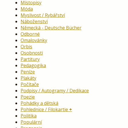
Místopisy
Móda
Myslivost / Rybářství
Náboženství
Německá - Deutsche Bücher
Odborné
Omalovánky
Orbis
Osobnosti
Partitury
Pedagogika
Peníze
Plakáty
Počítače
Podpisy / Autogramy / Dedikace
Poezie
Pohádky a dětská
Pohlednice / Filokartie
Politika
Populární