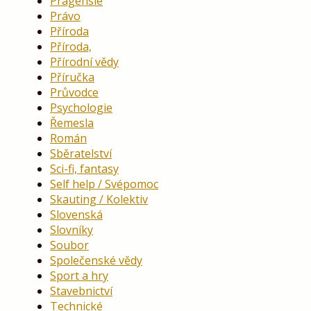
Pragensie
Právo
Příroda
Příroda,
Přírodní vědy
Příručka
Průvodce
Psychologie
Řemesla
Román
Sběratelství
Sci-fi, fantasy
Self help / Svépomoc
Skauting / Kolektiv
Slovenská
Slovníky
Soubor
Společenské vědy
Sport a hry
Stavebnictví
Technické