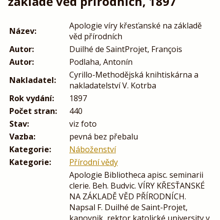
základě věd přírodních, 1897
Apologie víry křesťanské na základě
Název:
věd přírodních
Autor:
Duilhé de SaintProjet, François
Autor:
Podlaha, Antonín
Cyrillo-Methodějská knihtiskárna a
Nakladatel:
nakladatelství V. Kotrba
Rok vydání:
1897
Počet stran:
440
Stav:
viz foto
Vazba:
pevná bez přebalu
Kategorie:
Náboženství
Kategorie:
Přírodní vědy
Apologie Bibliotheca apisc. seminarii
clerie. Beh. Budvic. VÍRY KŘESŤANSKÉ
NA ZÁKLADĚ VĚD PŘÍRODNÍCH.
Napsal F. Duilhé de Saint-Projet,
kanovnik, rektor katolické university v