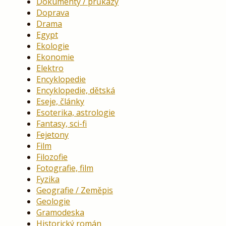
Dokumenty / průkazy
Doprava
Drama
Egypt
Ekologie
Ekonomie
Elektro
Encyklopedie
Encyklopedie, dětská
Eseje, články
Esoterika, astrologie
Fantasy, sci-fi
Fejetony
Film
Filozofie
Fotografie, film
Fyzika
Geografie / Zeměpis
Geologie
Gramodeska
Historický román