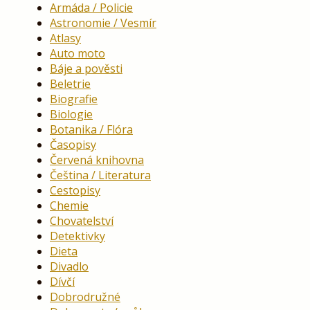
Armáda / Policie
Astronomie / Vesmír
Atlasy
Auto moto
Báje a pověsti
Beletrie
Biografie
Biologie
Botanika / Flóra
Časopisy
Červená knihovna
Čeština / Literatura
Cestopisy
Chemie
Chovatelství
Detektivky
Dieta
Divadlo
Dívčí
Dobrodružné