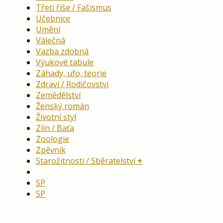
Třetí říše / Fašismus
Učebnice
Umění
Válečná
Vazba zdobná
Výukové tabule
Záhady, ufo, teorie
Zdraví / Rodičovství
Zemědělství
Ženský román
Životní styl
Zlín / Baťa
Zoologie
Zpěvník
Starožitnosti / Sběratelství
SP
SP