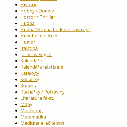
Historie
Hobby / Domov
Horror / Thriller
Hudba
Hudba (Hra na hudební nástroje)
Hudební nosiče
Humor
Italština
Jaroslav Foglar
Kalendáře
Kalendáře nástěnné
Katalogy
Kolibříky
Komiks
Kuchařky / Potraviny
Literatura faktu
Mapy
Marketing
Matematika
Medicína a léčitelství