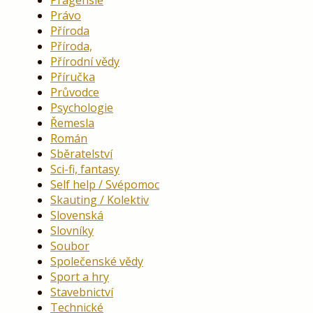
Právo
Příroda
Příroda,
Přírodní vědy
Příručka
Průvodce
Psychologie
Řemesla
Román
Sběratelství
Sci-fi, fantasy
Self help / Svépomoc
Skauting / Kolektiv
Slovenská
Slovníky
Soubor
Společenské vědy
Sport a hry
Stavebnictví
Technické