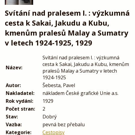
Svítání nad pralesem I. : výzkumná
cesta k Sakai, Jakudu a Kubu,
kmenům pralesů Malay a Sumatry
v letech 1924-1925, 1929
Svítání nad pralesem I. : výzkumná
cesta k Sakai, Jakudu a Kubu, kmenům
Název:
pralesů Malay a Sumatry v letech
1924-1925
Autor:
Šebesta, Pavel
Nakladatel:
nákladem České grafické Unie a.s.
Rok vydání:
1929
Počet stran:
2
Stav:
Dobrý
Vazba:
pevná bez přebalu
Kategorie:
Cestopisy