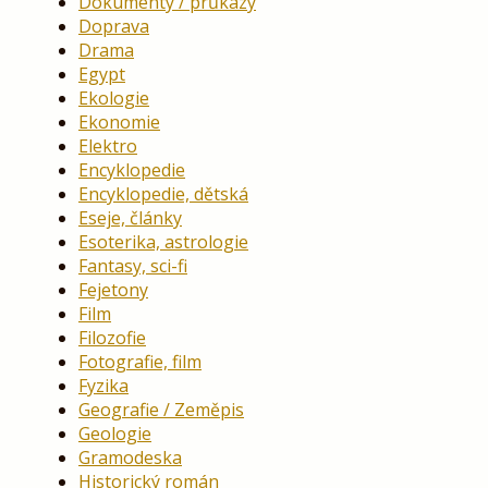
Dokumenty / průkazy
Doprava
Drama
Egypt
Ekologie
Ekonomie
Elektro
Encyklopedie
Encyklopedie, dětská
Eseje, články
Esoterika, astrologie
Fantasy, sci-fi
Fejetony
Film
Filozofie
Fotografie, film
Fyzika
Geografie / Zeměpis
Geologie
Gramodeska
Historický román