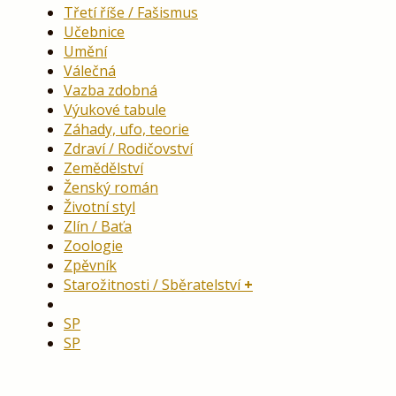
Třetí říše / Fašismus
Učebnice
Umění
Válečná
Vazba zdobná
Výukové tabule
Záhady, ufo, teorie
Zdraví / Rodičovství
Zemědělství
Ženský román
Životní styl
Zlín / Baťa
Zoologie
Zpěvník
Starožitnosti / Sběratelství
SP
SP