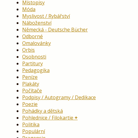
Místopisy
Móda
Myslivost / Rybářství
Náboženství
Německá - Deutsche Bücher
Odborné
Omalovánky
Orbis
Osobnosti
Partitury
Pedagogika
Peníze
Plakáty
Počítače
Podpisy / Autogramy / Dedikace
Poezie
Pohádky a dětská
Pohlednice / Filokartie
Politika
Populární
Pragensie