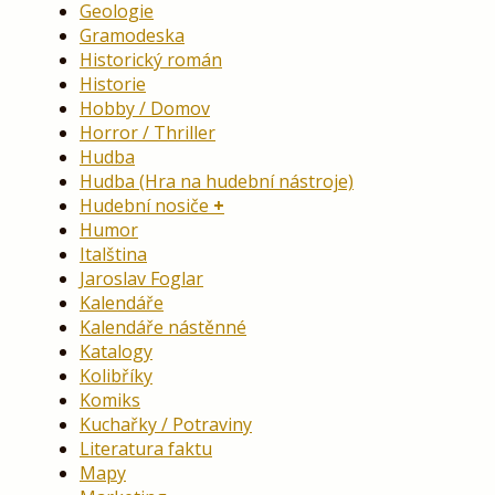
Geologie
Gramodeska
Historický román
Historie
Hobby / Domov
Horror / Thriller
Hudba
Hudba (Hra na hudební nástroje)
Hudební nosiče
Humor
Italština
Jaroslav Foglar
Kalendáře
Kalendáře nástěnné
Katalogy
Kolibříky
Komiks
Kuchařky / Potraviny
Literatura faktu
Mapy