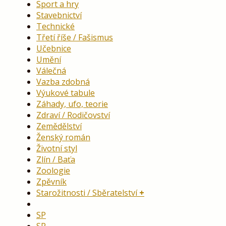
Sport a hry
Stavebnictví
Technické
Třetí říše / Fašismus
Učebnice
Umění
Válečná
Vazba zdobná
Výukové tabule
Záhady, ufo, teorie
Zdraví / Rodičovství
Zemědělství
Ženský román
Životní styl
Zlín / Baťa
Zoologie
Zpěvník
Starožitnosti / Sběratelství
SP