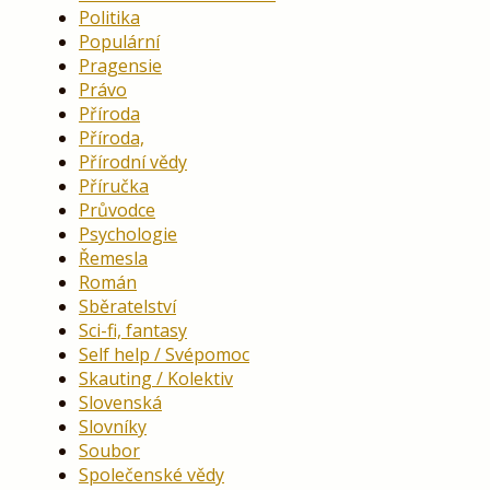
Politika
Populární
Pragensie
Právo
Příroda
Příroda,
Přírodní vědy
Příručka
Průvodce
Psychologie
Řemesla
Román
Sběratelství
Sci-fi, fantasy
Self help / Svépomoc
Skauting / Kolektiv
Slovenská
Slovníky
Soubor
Společenské vědy