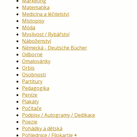
Marketing
Matematika
Medicína a léčitelství
Místopisy
Móda
Myslivost / Rybářství
Náboženství
Německá - Deutsche Bücher
Odborné
Omalovánky
Orbis
Osobnosti
Partitury
Pedagogika
Peníze
Plakáty
Počítače
Podpisy / Autogramy / Dedikace
Poezie
Pohádky a dětská
Pohlednice / Filokartie