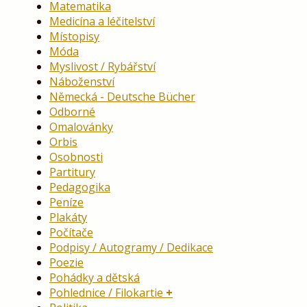
Matematika
Medicína a léčitelství
Místopisy
Móda
Myslivost / Rybářství
Náboženství
Německá - Deutsche Bücher
Odborné
Omalovánky
Orbis
Osobnosti
Partitury
Pedagogika
Peníze
Plakáty
Počítače
Podpisy / Autogramy / Dedikace
Poezie
Pohádky a dětská
Pohlednice / Filokartie