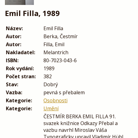
Emil Filla, 1989
Název:
Emil Filla
Autor:
Berka, Čestmír
Autor:
Filla, Emil
Nakladatel:
Melantrich
ISBN:
80-7023-043-6
Rok vydání:
1989
Počet stran:
382
Stav:
Dobrý
Vazba:
pevná s přebalem
Kategorie:
Osobnosti
Kategorie:
Umění
ČESTMÍR BERKA EMIL FILLA 91.
svazek knižnice Odkazy Přebal a
vazbu navrhl Miroslav Váša
Typograficky upravil Vladimír Hübl