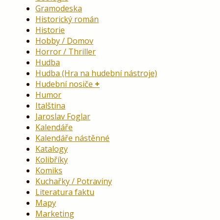
Gramodeska
Historický román
Historie
Hobby / Domov
Horror / Thriller
Hudba
Hudba (Hra na hudební nástroje)
Hudební nosiče
Humor
Italština
Jaroslav Foglar
Kalendáře
Kalendáře nástěnné
Katalogy
Kolibříky
Komiks
Kuchařky / Potraviny
Literatura faktu
Mapy
Marketing