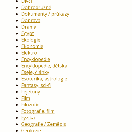
Dívčí
Dobrodružné
Dokumenty / průkazy
Doprava
Drama
Egypt
Ekologie
Ekonomie
Elektro
Encyklopedie
Encyklopedie, dětská
Eseje, články
Esoterika, astrologie
Fantasy, sci-fi
Fejetony
Film
Filozofie
Fotografie, film
Fyzika
Geografie / Zeměpis
Geologie