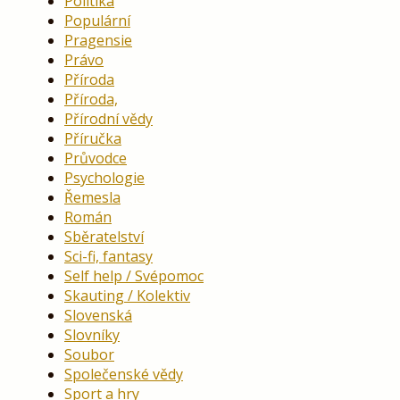
Politika
Populární
Pragensie
Právo
Příroda
Příroda,
Přírodní vědy
Příručka
Průvodce
Psychologie
Řemesla
Román
Sběratelství
Sci-fi, fantasy
Self help / Svépomoc
Skauting / Kolektiv
Slovenská
Slovníky
Soubor
Společenské vědy
Sport a hry