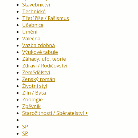
Stavebnictví
Technické
Třetí říše / Fašismus
Učebnice
Umění
Válečná
Vazba zdobná
Výukové tabule
Záhady, ufo, teorie
Zdraví / Rodičovství
Zemědělství
Ženský román
Životní styl
Zlín / Baťa
Zoologie
Zpěvník
Starožitnosti / Sběratelství
SP
SP