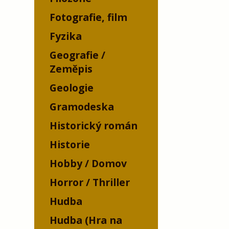
Fotografie, film
Fyzika
Geografie /
Zeměpis
Geologie
Gramodeska
Historický román
Historie
Hobby / Domov
Horror / Thriller
Hudba
Hudba (Hra na