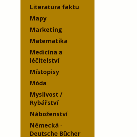
Literatura faktu
Mapy
Marketing
Matematika
Medicína a
léčitelství
Místopisy
Móda
Myslivost /
Rybářství
Náboženství
Německá -
Deutsche Bücher