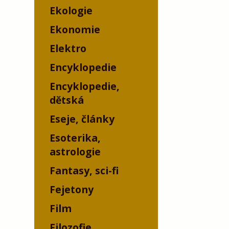
Ekologie
Ekonomie
Elektro
Encyklopedie
Encyklopedie,
dětská
Eseje, články
Esoterika,
astrologie
Fantasy, sci-fi
Fejetony
Film
Filozofie