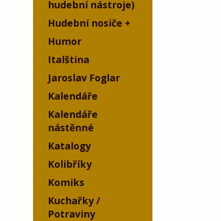
hudební nástroje)
Hudební nosiče
Humor
Italština
Jaroslav Foglar
Kalendáře
Kalendáře
nástěnné
Katalogy
Kolibříky
Komiks
Kuchařky /
Potraviny