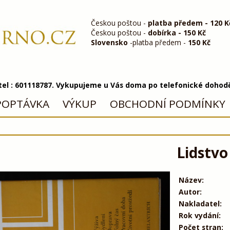
Českou poštou -
platba předem - 120 K
Českou poštou -
dobírka - 150 Kč
Slovensko
-platba předem -
150 Kč
 tel : 601118787. Vykupujeme u Vás doma po telefonické dohod
POPTÁVKA
VÝKUP
OBCHODNÍ PODMÍNKY
Lidstvo
Název:
Autor:
Nakladatel:
Rok vydání:
Počet stran: