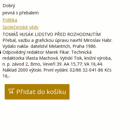
Dobrý
pevná s přebalem
Politika
Společenské vědy
TOMÁŠ HUSÁK LIDSTVO PŘED ROZHODNUTÍM
Přebal, vazbu a grafickou úpravu navrhl Miroslav Habr.
Vydalo nakla- datelství Melantrich, Praha 1986.
á
Odpovědný redaktor Marek Fikar. Technická
redaktorka Vlasta Machová. Vytisk! Tisk, knižní výroba,
n. p. závod 2, Brno, Veveří 39. AA 15,77; VA 16,44.
Náklad 2000 výtiski. První vydání. 02/86 32-041-86 Kčs
16,-
Přidat do košíku