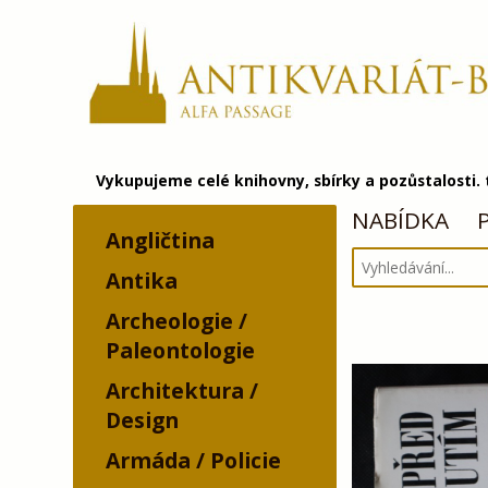
Vykupujeme celé knihovny, sbírky a pozůstalosti.
NABÍDKA
Angličtina
Antika
Archeologie /
Paleontologie
Architektura /
Design
Armáda / Policie