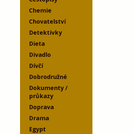
Chemie
Chovatelství
Detektivky
Dieta
Divadlo
Dívčí
Dobrodružné
Dokumenty /
průkazy
Doprava
Drama
Egypt