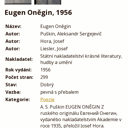
Eugen Oněgin, 1956
Název:
Eugen Oněgin
Autor:
Puškin, Aleksandr Sergejevič
Autor:
Hora, Josef
Autor:
Liesler, Josef
Státní nakladatelství krásné literatury,
Nakladatel:
hudby a umění
Rok vydání:
1956
Počet stran:
299
Stav:
Dobrý
Vazba:
pevná s přebalem
Kategorie:
Poezie
A. S. Puškin EUGEN ONĚGIN Z
ruského originálu Евгений Онегин,
vydanébo nakladatelstvim Akademie v
roce 1935, přeložil Josef Hora.