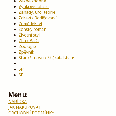
Vazba zdobná
Výukové tabule
Záhady, ufo, teorie
Zdraví / Rodičovství
Zemědělství
Ženský román
Životní styl
Zlín / Baťa
Zoologie
Zpěvník
Starožitnosti / Sběratelství
SP
SP
Menu:
NABÍDKA
JAK NAKUPOVAT
OBCHODNÍ PODMÍNKY