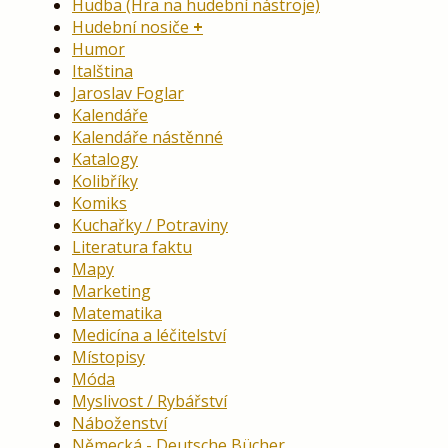
Hudba (Hra na hudební nástroje)
Hudební nosiče
Humor
Italština
Jaroslav Foglar
Kalendáře
Kalendáře nástěnné
Katalogy
Kolibříky
Komiks
Kuchařky / Potraviny
Literatura faktu
Mapy
Marketing
Matematika
Medicína a léčitelství
Místopisy
Móda
Myslivost / Rybářství
Náboženství
Německá - Deutsche Bücher