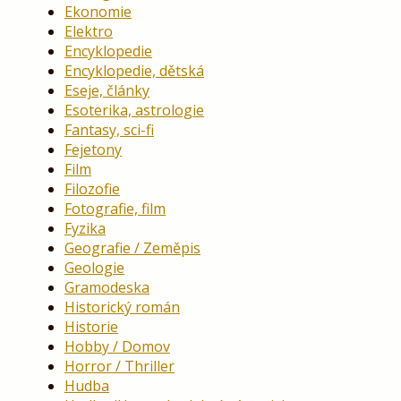
Ekonomie
Elektro
Encyklopedie
Encyklopedie, dětská
Eseje, články
Esoterika, astrologie
Fantasy, sci-fi
Fejetony
Film
Filozofie
Fotografie, film
Fyzika
Geografie / Zeměpis
Geologie
Gramodeska
Historický román
Historie
Hobby / Domov
Horror / Thriller
Hudba