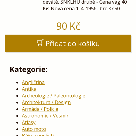
deváté, SNKLHU drubé - Cena vág 40
Kis Nová cena 1. 4. 1956- brc 37.50
90
Kč
Přidat do košíku
Kategorie:
Angličtina
Antika
Archeologie / Paleontologie
Architektura / Design
Armáda / Policie
Astronomie / Vesmír
Atlasy
Auto moto
Báje a pověsti