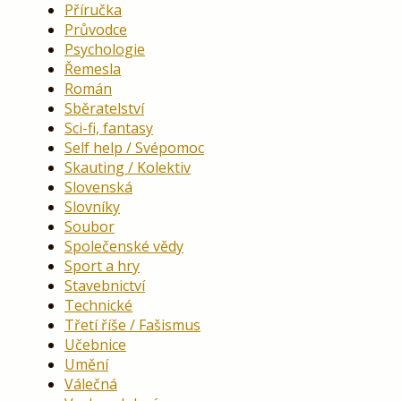
Příručka
Průvodce
Psychologie
Řemesla
Román
Sběratelství
Sci-fi, fantasy
Self help / Svépomoc
Skauting / Kolektiv
Slovenská
Slovníky
Soubor
Společenské vědy
Sport a hry
Stavebnictví
Technické
Třetí říše / Fašismus
Učebnice
Umění
Válečná