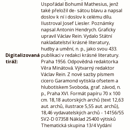
Uspořádal Bohumil Mathesius, jenž
také přeložil de- sátou blavu a napsal
doslov k ní i doslov k celému dílu.
Ilustroval Josef Liesler. Poznámky
napsal Antonin Hendrych. Graficky
upravil Václav Rein. Vydalo Státní
nakladatelství krásné literatury,
hudby a umění, n. p., jako svou 433.
Digitalizovaná
publikaci v redakci krásné literatury.
tiráž:
Praha 1956. Odpovědná redaktorka
Věra Minátová. Výtvarný redaktor
Václav Rein. Z nové sazby písmem
cicero Garamond vytiskla ofsetem a
hlubotiskem Svoboda, graf. závod, n.
p., Praha XVI. Formát papíru 70 x 100
cm. 18,18 autorských archů (text 12,63
aut. archů, ilustrace 5,55 aut. archů),
18,46 vydavatelských archů - 14156/55
SV2-D 07358 Náklad 25400 výtisků
Thematická skupina 13/4 Vydání