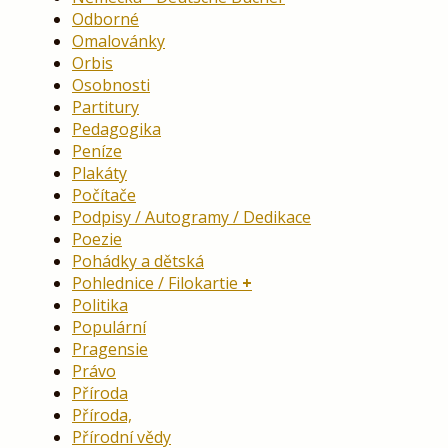
Odborné
Omalovánky
Orbis
Osobnosti
Partitury
Pedagogika
Peníze
Plakáty
Počítače
Podpisy / Autogramy / Dedikace
Poezie
Pohádky a dětská
Pohlednice / Filokartie
Politika
Populární
Pragensie
Právo
Příroda
Příroda,
Přírodní vědy