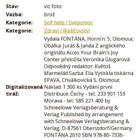
Stav:
viz foto
Vazba:
brož
Kategorie:
Self help / Svépomoc
Kategorie:
Zdraví / Rodičovství
Vydala FONTÁNA, Horní n. 5, Olomouc
Obálka: Juráš & Janda Z anglického
originálu Acces Your Brain's Joy
Center přeložila Veronika Glogarová
Odpovědný redaktor: Květoš
Marmelád Sazba: Elia Vytiskla tiskárna
EPAVA, Chválkovická 5, Olomouc
Digitalizovaná
Náklad: 1 300 ks Vydání první
tiráž:
Distribuce: Čechy - tel.: 233 901 159
Morava - tel.: 585 221 400 by
Schneelöwe Verlagsberatung &
Verlag Published by arrangement
with Schneelöwe Verlagsberatung &
Verlag, D-87561 Oberstdorf/Germany
FONTÁNA 2010 SBN 978-80-7336-