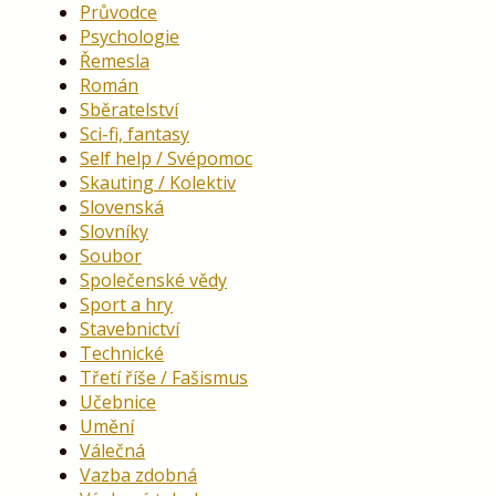
Průvodce
Psychologie
Řemesla
Román
Sběratelství
Sci-fi, fantasy
Self help / Svépomoc
Skauting / Kolektiv
Slovenská
Slovníky
Soubor
Společenské vědy
Sport a hry
Stavebnictví
Technické
Třetí říše / Fašismus
Učebnice
Umění
Válečná
Vazba zdobná