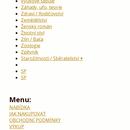
Výukové tabule
Záhady, ufo, teorie
Zdraví / Rodičovství
Zemědělství
Ženský román
Životní styl
Zlín / Baťa
Zoologie
Zpěvník
Starožitnosti / Sběratelství
SP
SP
Menu:
NABÍDKA
JAK NAKUPOVAT
OBCHODNÍ PODMÍNKY
VÝKUP