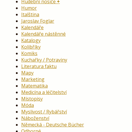
Hudební nosiče
Humor
Italština
Jaroslav Foglar
Kalendáře
Kalendáře nástěnné
Katalogy
Kolibříky
Komiks
Kuchařky / Potraviny
Literatura faktu
Mapy
Marketing
Matematika
Medicína a léčitelství
Místopisy
Móda
Myslivost / Rybářství
Náboženství
Německá - Deutsche Bücher
Odborné