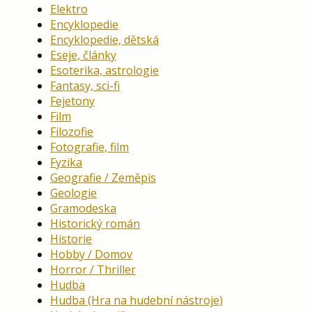
Elektro
Encyklopedie
Encyklopedie, dětská
Eseje, články
Esoterika, astrologie
Fantasy, sci-fi
Fejetony
Film
Filozofie
Fotografie, film
Fyzika
Geografie / Zeměpis
Geologie
Gramodeska
Historický román
Historie
Hobby / Domov
Horror / Thriller
Hudba
Hudba (Hra na hudební nástroje)