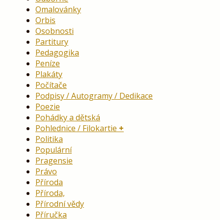
Omalovánky
Orbis
Osobnosti
Partitury
Pedagogika
Peníze
Plakáty
Počítače
Podpisy / Autogramy / Dedikace
Poezie
Pohádky a dětská
Pohlednice / Filokartie
Politika
Populární
Pragensie
Právo
Příroda
Příroda,
Přírodní vědy
Příručka