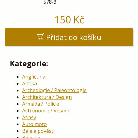
578-3
150
Kč
Přidat do košíku
Kategorie:
Angličtina
Antika
Archeologie / Paleontologie
Architektura / Design
Armáda / Policie
Astronomie / Vesmír
Atlasy
Auto moto
Báje a pověsti
Beletrie