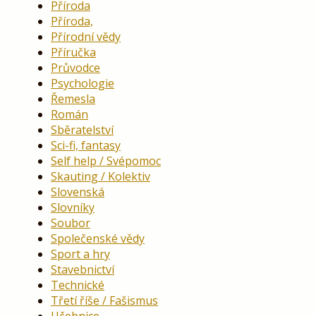
Příroda
Příroda,
Přírodní vědy
Příručka
Průvodce
Psychologie
Řemesla
Román
Sběratelství
Sci-fi, fantasy
Self help / Svépomoc
Skauting / Kolektiv
Slovenská
Slovníky
Soubor
Společenské vědy
Sport a hry
Stavebnictví
Technické
Třetí říše / Fašismus
Učebnice