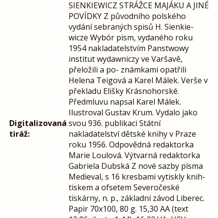
SIENKIEWICZ STRÁŽCE MAJÁKU A JINÉ
POVÍDKY Z původního polského
vydání sebraných spisů H. Sienkie-
wicze Wybór pism, vydaného roku
1954 nakladatelstvím Panstwowy
institut wydawniczy ve Varšavě,
přeložili a po- známkami opatřili
Helena Teigová a Karel Málek. Verše v
překladu Elišky Krásnohorské.
Předmluvu napsal Karel Málek.
Ilustroval Gustav Krum. Vydalo jako
Digitalizovaná
svou 936. publikaci Státní
tiráž:
nakladatelství dětské knihy v Praze
roku 1956. Odpovědná redaktorka
Marie Loulová. Výtvarná redaktorka
Gabriela Dubská Z nové sazby písma
Medieval, s 16 kresbami vytiskly knih-
tiskem a ofsetem Severočeské
tiskárny, n. p., základní závod Liberec.
Papir 70x100, 80 g. 15,30 AA (text