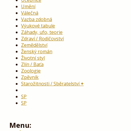
Umění
Válečná
Vazba zdobná
Výukové tabule
Záhady, ufo, teorie
Zdraví / Rodičovství
Zemědělství
Ženský román
Životní styl
Zlín / Baťa
Zoologie
Zpěvník
Starožitnosti / Sběratelství
SP
SP
Menu: