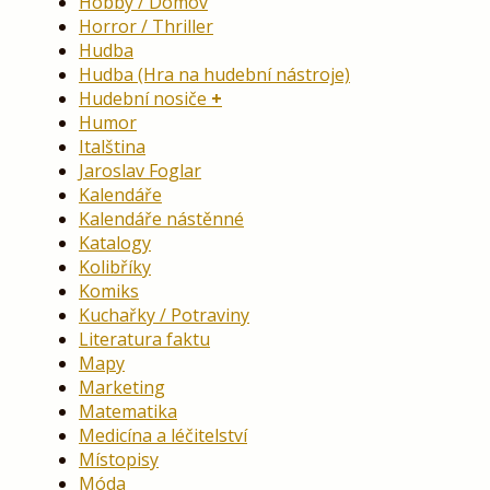
Hobby / Domov
Horror / Thriller
Hudba
Hudba (Hra na hudební nástroje)
Hudební nosiče
Humor
Italština
Jaroslav Foglar
Kalendáře
Kalendáře nástěnné
Katalogy
Kolibříky
Komiks
Kuchařky / Potraviny
Literatura faktu
Mapy
Marketing
Matematika
Medicína a léčitelství
Místopisy
Móda