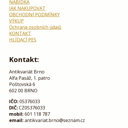
NABÍDKA
JAK NAKUPOVAT
OBCHODNÍ PODMÍNKY
VÝKUP
Ochrana osobních údajů
KONTAKT
HLÍDACÍ PES
Kontakt:
Antikvariát Brno
Alfa Pasáž, 1. patro
Poštovská 6
602 00 BRNO
IČO:
05376033
DIČ:
CZ05376033
mobil:
601 118 787
email:
antikvariat.brno@seznam.cz