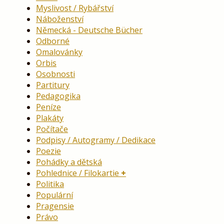
Myslivost / Rybářství
Náboženství
Německá - Deutsche Bücher
Odborné
Omalovánky
Orbis
Osobnosti
Partitury
Pedagogika
Peníze
Plakáty
Počítače
Podpisy / Autogramy / Dedikace
Poezie
Pohádky a dětská
Pohlednice / Filokartie
Politika
Populární
Pragensie
Právo