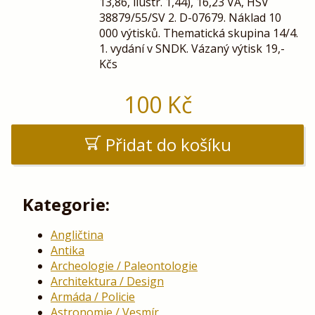
13,86, ilustr. 1,44), 16,23 VA, HSV
38879/55/SV 2. D-07679. Náklad 10
000 výtisků. Thematická skupina 14/4.
1. vydání v SNDK. Vázaný výtisk 19,-
Kčs
100
Kč
Přidat do košíku
Kategorie:
Angličtina
Antika
Archeologie / Paleontologie
Architektura / Design
Armáda / Policie
Astronomie / Vesmír