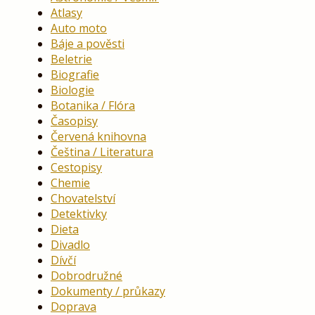
Atlasy
Auto moto
Báje a pověsti
Beletrie
Biografie
Biologie
Botanika / Flóra
Časopisy
Červená knihovna
Čeština / Literatura
Cestopisy
Chemie
Chovatelství
Detektivky
Dieta
Divadlo
Dívčí
Dobrodružné
Dokumenty / průkazy
Doprava