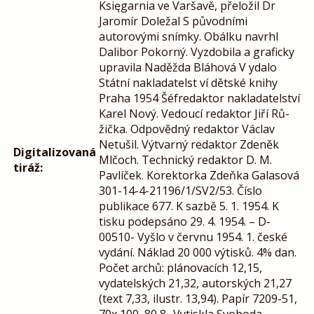
Księgarnia ve Varšavě, přeložil Dr
Jaromír Doležal S původními
autorovými snímky. Obálku navrhl
Dalibor Pokorný. Vyzdobila a graficky
upravila Naděžda Bláhová V ydalo
Státní nakladatelst ví dětské knihy
Praha 1954 Šéfredaktor nakladatelství
Karel Nový. Vedoucí redaktor Jiří Rů-
žička. Odpovědný redaktor Václav
Netušil. Výtvarný redaktor Zdeněk
Digitalizovaná
Mlčoch. Technický redaktor D. M.
tiráž:
Pavlíček. Korektorka Zdeňka Galasová
301-14-4-21196/1/SV2/53. Číslo
publikace 677. K sazbě 5. 1. 1954. K
tisku podepsáno 29. 4. 1954. – D-
00510- Vyšlo v červnu 1954. 1. české
vydání. Náklad 20 000 výtisků. 4% dan.
Počet archů: plánovacích 12,15,
vydatelských 21,32, autorských 21,27
(text 7,33, ilustr. 13,94). Papír 7209-51,
70x 100, 80 8- Vytiskla Svoboda,