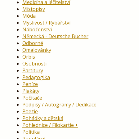
Medicína a léčitelství
Místopisy
Móda
Myslivost / Rybářství
Náboženství
Německá - Deutsche Bücher
Odborné
Omalovánky
Orbis
Osobnosti
Partitury
Pedagogika
Peníze
Plakáty
Počítače
Podpisy / Autogramy / Dedikace
Poezie
Pohádky a dětská
Pohlednice / Filokartie
Politika
Populární