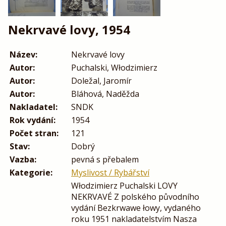
Nekrvavé lovy, 1954
Název:
Nekrvavé lovy
Autor:
Puchalski, Włodzimierz
Autor:
Doležal, Jaromír
Autor:
Bláhová, Naděžda
Nakladatel:
SNDK
Rok vydání:
1954
Počet stran:
121
Stav:
Dobrý
Vazba:
pevná s přebalem
Kategorie:
Myslivost / Rybářství
Włodzimierz Puchalski LOVY
NEKRVAVÉ Z polského původního
vydání Bezkrwawe łowy, vydaného
roku 1951 nakladatelstvím Nasza