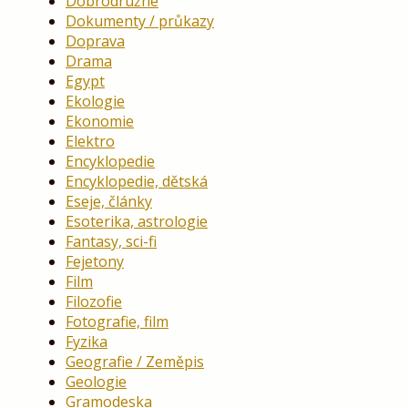
Dobrodružné
Dokumenty / průkazy
Doprava
Drama
Egypt
Ekologie
Ekonomie
Elektro
Encyklopedie
Encyklopedie, dětská
Eseje, články
Esoterika, astrologie
Fantasy, sci-fi
Fejetony
Film
Filozofie
Fotografie, film
Fyzika
Geografie / Zeměpis
Geologie
Gramodeska