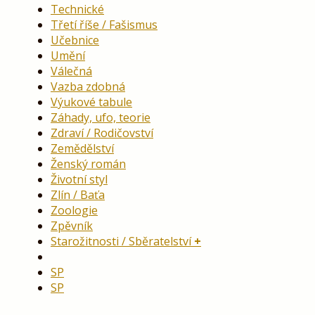
Technické
Třetí říše / Fašismus
Učebnice
Umění
Válečná
Vazba zdobná
Výukové tabule
Záhady, ufo, teorie
Zdraví / Rodičovství
Zemědělství
Ženský román
Životní styl
Zlín / Baťa
Zoologie
Zpěvník
Starožitnosti / Sběratelství
SP
SP