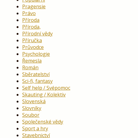
Pragensie
Právo
Příroda
Příroda,
Přírodní vědy
Příručka
Průvodce
Psychologie
Řemesla
Román
Sběratelství
Sci-fi, fantasy
Self help / Svépomoc
Skauting / Kolektiv
Slovenská
Slovníky
Soubor
Společenské vědy
Sport a hry
Stavebnictví