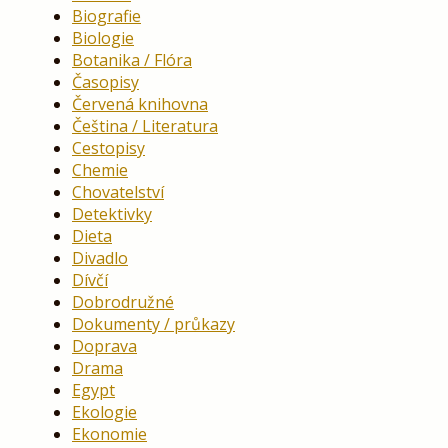
Biografie
Biologie
Botanika / Flóra
Časopisy
Červená knihovna
Čeština / Literatura
Cestopisy
Chemie
Chovatelství
Detektivky
Dieta
Divadlo
Dívčí
Dobrodružné
Dokumenty / průkazy
Doprava
Drama
Egypt
Ekologie
Ekonomie