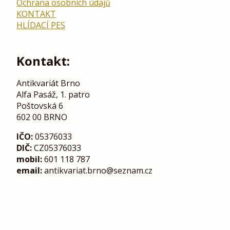
Ochrana osobních údajů
KONTAKT
HLÍDACÍ PES
Kontakt:
Antikvariát Brno
Alfa Pasáž, 1. patro
Poštovská 6
602 00 BRNO
IČO:
05376033
DIČ:
CZ05376033
mobil:
601 118 787
email:
antikvariat.brno@seznam.cz