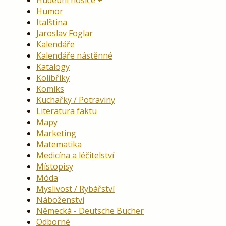
Hudební nosiče
Humor
Italština
Jaroslav Foglar
Kalendáře
Kalendáře nástěnné
Katalogy
Kolibříky
Komiks
Kuchařky / Potraviny
Literatura faktu
Mapy
Marketing
Matematika
Medicína a léčitelství
Místopisy
Móda
Myslivost / Rybářství
Náboženství
Německá - Deutsche Bücher
Odborné