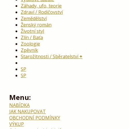
Záhady, ufo, teorie
Zdraví / Rodičovství
Zemědělství
Ženský román
Životní styl
Zlín / Baťa
Zoologie
Zpěvník
Starožitnosti / Sběratelství
SP
SP
Menu:
NABÍDKA
JAK NAKUPOVAT
OBCHODNÍ PODMÍNKY
VÝKUP