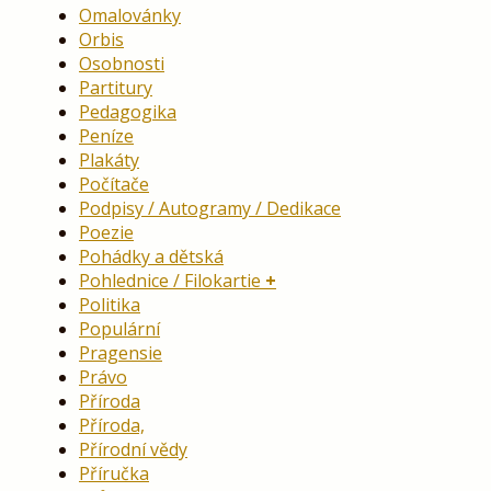
Omalovánky
Orbis
Osobnosti
Partitury
Pedagogika
Peníze
Plakáty
Počítače
Podpisy / Autogramy / Dedikace
Poezie
Pohádky a dětská
Pohlednice / Filokartie
Politika
Populární
Pragensie
Právo
Příroda
Příroda,
Přírodní vědy
Příručka