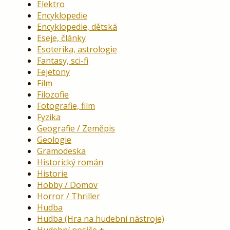
Elektro
Encyklopedie
Encyklopedie, dětská
Eseje, články
Esoterika, astrologie
Fantasy, sci-fi
Fejetony
Film
Filozofie
Fotografie, film
Fyzika
Geografie / Zeměpis
Geologie
Gramodeska
Historický román
Historie
Hobby / Domov
Horror / Thriller
Hudba
Hudba (Hra na hudební nástroje)