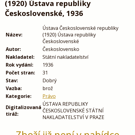
(1920) Ústava republiky
Československé, 1936
Ústava Československé republiky
Název:
(1920) Ústava republiky
Československé
Autor:
Československo
Nakladatel:
Státní nakladatelství
Rok vydání:
1936
Počet stran:
31
Stav:
Dobrý
Vazba:
brož
Kategorie:
Právo
ÚSTAVA REPUBLIKY
Digitalizovaná
ČESKOSLOVENSKÉ STÁTNÍ
tiráž:
NAKLADATELSTVÍ V PRAZE
Zboží již není v nabídce