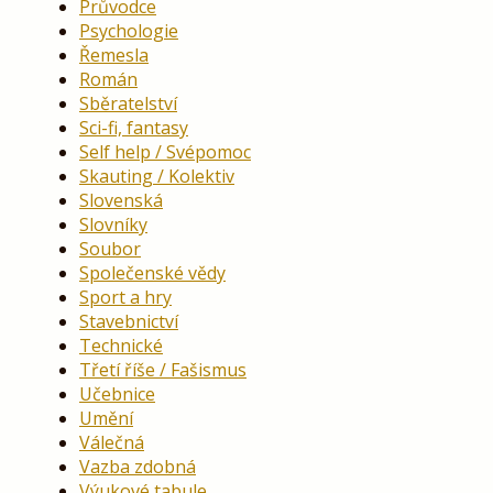
Průvodce
Psychologie
Řemesla
Román
Sběratelství
Sci-fi, fantasy
Self help / Svépomoc
Skauting / Kolektiv
Slovenská
Slovníky
Soubor
Společenské vědy
Sport a hry
Stavebnictví
Technické
Třetí říše / Fašismus
Učebnice
Umění
Válečná
Vazba zdobná
Výukové tabule