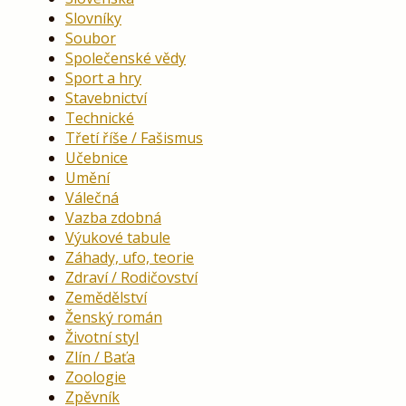
Slovníky
Soubor
Společenské vědy
Sport a hry
Stavebnictví
Technické
Třetí říše / Fašismus
Učebnice
Umění
Válečná
Vazba zdobná
Výukové tabule
Záhady, ufo, teorie
Zdraví / Rodičovství
Zemědělství
Ženský román
Životní styl
Zlín / Baťa
Zoologie
Zpěvník