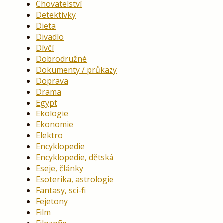
Chovatelství
Detektivky
Dieta
Divadlo
Dívčí
Dobrodružné
Dokumenty / průkazy
Doprava
Drama
Egypt
Ekologie
Ekonomie
Elektro
Encyklopedie
Encyklopedie, dětská
Eseje, články
Esoterika, astrologie
Fantasy, sci-fi
Fejetony
Film