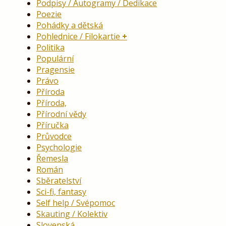
Podpisy / Autogramy / Dedikace
Poezie
Pohádky a dětská
Pohlednice / Filokartie
Politika
Populární
Pragensie
Právo
Příroda
Příroda,
Přírodní vědy
Příručka
Průvodce
Psychologie
Řemesla
Román
Sběratelství
Sci-fi, fantasy
Self help / Svépomoc
Skauting / Kolektiv
Slovenská