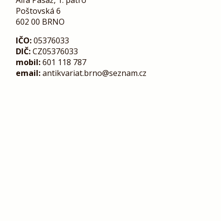
Alfa Pasáž, 1. patro
Poštovská 6
602 00 BRNO
IČO:
05376033
DIČ:
CZ05376033
mobil:
601 118 787
email:
antikvariat.brno@seznam.cz