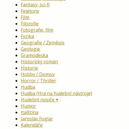
Fantasy, sci-fi
Fejetony
Film
Filozofie
Fotografie, film
Fyzika
Geografie / Zeměpis
Geologie
Gramodeska
Historický román
Historie
Hobby / Domov
Horror / Thriller
Hudba
Hudba (Hra na hudební nástroje)
Hudební nosiče
Humor
Italština
Jaroslav Foglar
Kalendáře