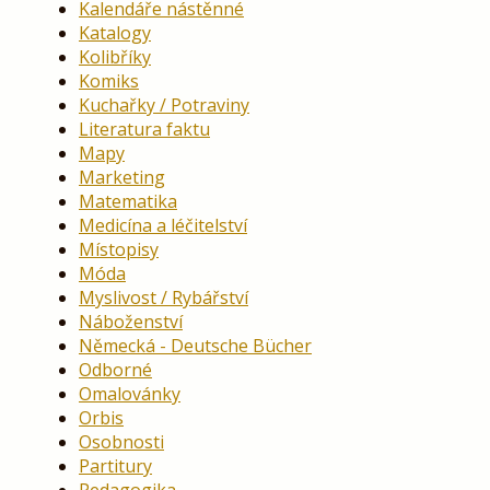
Kalendáře nástěnné
Katalogy
Kolibříky
Komiks
Kuchařky / Potraviny
Literatura faktu
Mapy
Marketing
Matematika
Medicína a léčitelství
Místopisy
Móda
Myslivost / Rybářství
Náboženství
Německá - Deutsche Bücher
Odborné
Omalovánky
Orbis
Osobnosti
Partitury