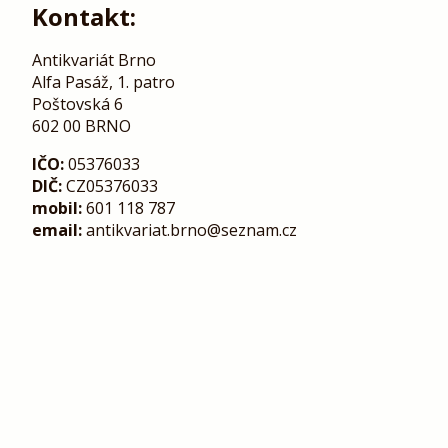
Kontakt:
Antikvariát Brno
Alfa Pasáž, 1. patro
Poštovská 6
602 00 BRNO
IČO:
05376033
DIČ:
CZ05376033
mobil:
601 118 787
email:
antikvariat.brno@seznam.cz