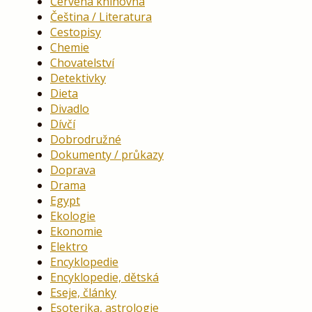
Červená knihovna
Čeština / Literatura
Cestopisy
Chemie
Chovatelství
Detektivky
Dieta
Divadlo
Dívčí
Dobrodružné
Dokumenty / průkazy
Doprava
Drama
Egypt
Ekologie
Ekonomie
Elektro
Encyklopedie
Encyklopedie, dětská
Eseje, články
Esoterika, astrologie