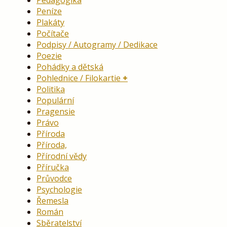
Pedagogika
Peníze
Plakáty
Počítače
Podpisy / Autogramy / Dedikace
Poezie
Pohádky a dětská
Pohlednice / Filokartie
Politika
Populární
Pragensie
Právo
Příroda
Příroda,
Přírodní vědy
Příručka
Průvodce
Psychologie
Řemesla
Román
Sběratelství