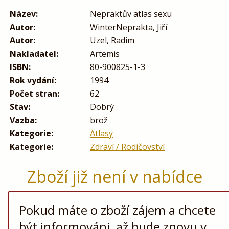
Název:
Nepraktův atlas sexu
Autor:
WinterNeprakta, Jiří
Autor:
Uzel, Radim
Nakladatel:
Artemis
ISBN:
80-900825-1-3
Rok vydání:
1994
Počet stran:
62
Stav:
Dobrý
Vazba:
brož
Kategorie:
Atlasy
Kategorie:
Zdraví / Rodičovství
Zboží již není v nabídce
Pokud máte o zboží zájem a chcete
být informováni, až bude znovu v