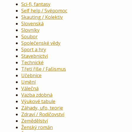
Sci-fi, fantasy
Self help / Svépomoc
Skauting / Kolektiv
Slovenská
Slovníky
Soubor
Společenské vědy
Sport a hry
Stavebnictví
Technické
Třetí říše / Fašismus
Učebnice
Umění
Válečná
Vazba zdobná
Výukové tabule
Záhady, ufo, teorie
Zdraví / Rodičovství
Zemědělství
Ženský román