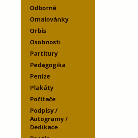
Odborné
Omalovánky
Orbis
Osobnosti
Partitury
Pedagogika
Peníze
Plakáty
Počítače
Podpisy /
Autogramy /
Dedikace