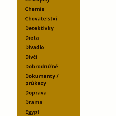
Chemie
Chovatelství
Detektivky
Dieta
Divadlo
Dívčí
Dobrodružné
Dokumenty /
průkazy
Doprava
Drama
Egypt