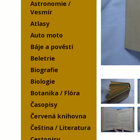
Astronomie /
Vesmír
Atlasy
Auto moto
Báje a pověsti
Beletrie
Biografie
Biologie
Botanika / Flóra
Časopisy
Červená knihovna
Čeština / Literatura
Cestopisy