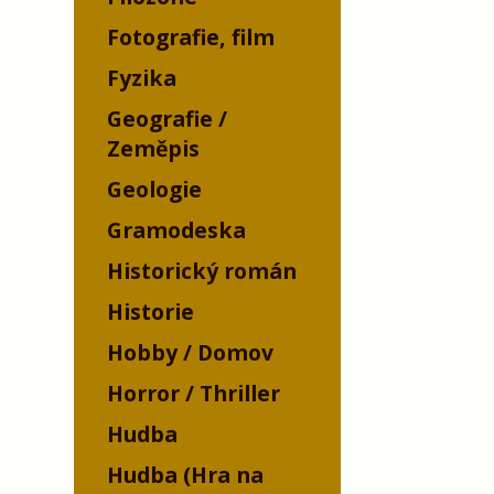
Fotografie, film
Fyzika
Geografie /
Zeměpis
Geologie
Gramodeska
Historický román
Historie
Hobby / Domov
Horror / Thriller
Hudba
Hudba (Hra na