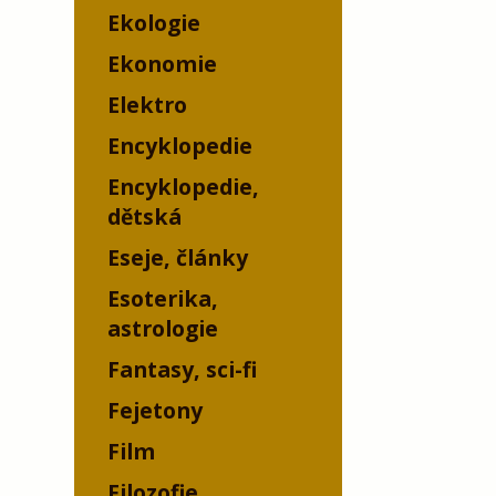
Ekologie
Ekonomie
Elektro
Encyklopedie
Encyklopedie,
dětská
Eseje, články
Esoterika,
astrologie
Fantasy, sci-fi
Fejetony
Film
Filozofie