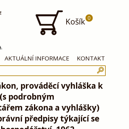
č
0
Košík
ě.
AKTUÁLNÍ INFORMACE
KONTAKT
ákon, prováděcí vyhláška k
 (s podrobným
ářem zákona a vyhlášky)
právní předpisy týkající se