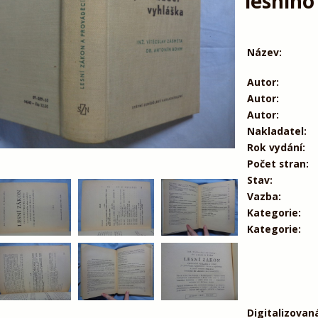
lesního
Název:
Autor:
Autor:
Autor:
Nakladatel:
Rok vydání:
Počet stran:
Stav:
Vazba:
Kategorie:
Kategorie:
Digitalizovan