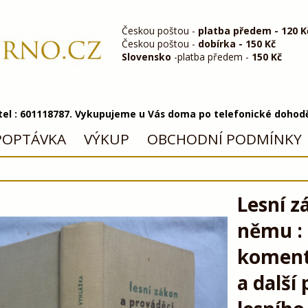
Českou poštou -
platba předem - 120 K
Českou poštou -
dobírka - 150 Kč
Slovensko
-platba předem -
150 Kč
 tel : 601118787. Vykupujeme u Vás doma po telefonické dohod
POPTÁVKA
VÝKUP
OBCHODNÍ PODMÍNKY
Lesní z
němu :
koment
a další 