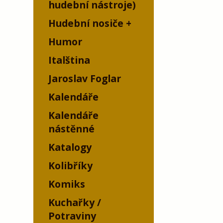
hudební nástroje)
Hudební nosiče
Humor
Italština
Jaroslav Foglar
Kalendáře
Kalendáře
nástěnné
Katalogy
Kolibříky
Komiks
Kuchařky /
Potraviny