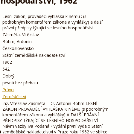
 hospodářství, 1962
Lesní zákon, prováděcí vyhláška k němu : (s
podrobným komentářem zákona a vyhlášky) a další
právní předpisy týkající se lesního hospodářství
Zásměta, Vítězslav
Böhm, Antonín
Československo
Státní zemědělské nakladatelství
1962
542
Dobrý
pevná bez přebalu
Právo
Zemědělství
Inž. Vitězslav Zásměta - Dr. Antonin Böhm LESNÍ
ZÁKON PROVÁDĚCÍ VYHLÁŠKA K NĚMU (s podrobným
komentářem zákona a vyhlášky) A DALŠÍ PRÁVNÍ
PŘEDPISY TÝKAJÍCÍ SE LESNÍHO HOSPODÁŘSTVÍ
Návrh vazby Iva Podaná • Vydání první Vydalo Státní
á
zemědělské nakladatelství v Praze roku 1962 ve sbírce