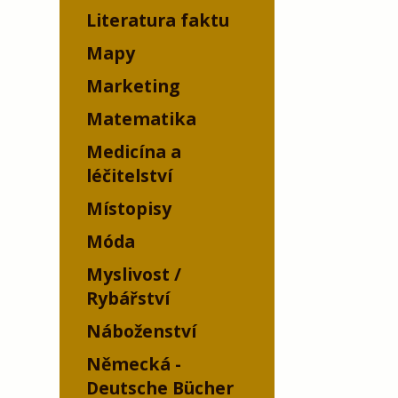
Literatura faktu
Mapy
Marketing
Matematika
Medicína a
léčitelství
Místopisy
Móda
Myslivost /
Rybářství
Náboženství
Německá -
Deutsche Bücher