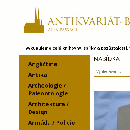
Vykupujeme celé knihovny, sbírky a pozůstalosti.
NABÍDKA
Angličtina
Antika
Archeologie /
Paleontologie
Architektura /
Design
Armáda / Policie