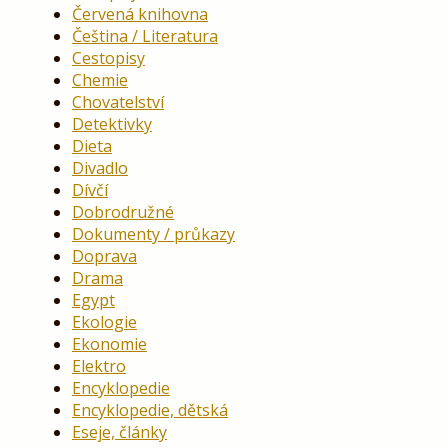
Červená knihovna
Čeština / Literatura
Cestopisy
Chemie
Chovatelství
Detektivky
Dieta
Divadlo
Dívčí
Dobrodružné
Dokumenty / průkazy
Doprava
Drama
Egypt
Ekologie
Ekonomie
Elektro
Encyklopedie
Encyklopedie, dětská
Eseje, články