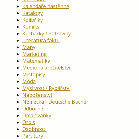
Kalendáře nástěnné
Katalogy
Kolibříky
Komiks
Kuchařky / Potraviny
Literatura faktu
Mapy
Marketing
Matematika
Medicína a léčitelství
Místopisy
Móda
Myslivost / Rybářství
Náboženství
Německá - Deutsche Bücher
Odborné
Omalovánky
Orbis
Osobnosti
Partitury