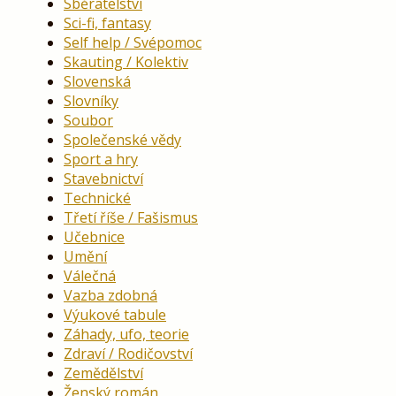
Sběratelství
Sci-fi, fantasy
Self help / Svépomoc
Skauting / Kolektiv
Slovenská
Slovníky
Soubor
Společenské vědy
Sport a hry
Stavebnictví
Technické
Třetí říše / Fašismus
Učebnice
Umění
Válečná
Vazba zdobná
Výukové tabule
Záhady, ufo, teorie
Zdraví / Rodičovství
Zemědělství
Ženský román