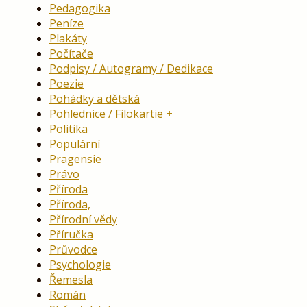
Pedagogika
Peníze
Plakáty
Počítače
Podpisy / Autogramy / Dedikace
Poezie
Pohádky a dětská
Pohlednice / Filokartie
Politika
Populární
Pragensie
Právo
Příroda
Příroda,
Přírodní vědy
Příručka
Průvodce
Psychologie
Řemesla
Román