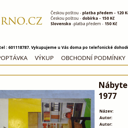
Českou poštou -
platba předem - 120 K
Českou poštou -
dobírka - 150 Kč
Slovensko
-platba předem -
150 Kč
 tel : 601118787. Vykupujeme u Vás doma po telefonické dohod
POPTÁVKA
VÝKUP
OBCHODNÍ PODMÍNKY
Nábytek
1977
Název:
Autor:
Autor: