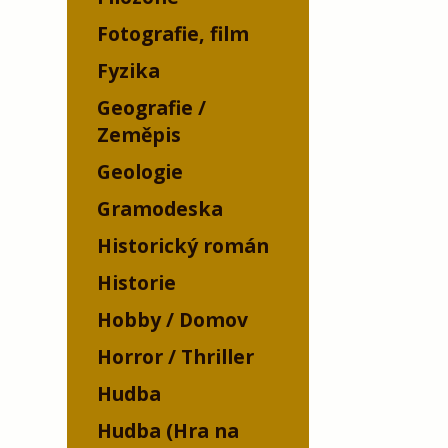
Fotografie, film
Fyzika
Geografie /
Zeměpis
Geologie
Gramodeska
Historický román
Historie
Hobby / Domov
Horror / Thriller
Hudba
Hudba (Hra na