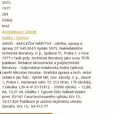
SNTL
1977
209
Dobrý
brož
Architektura / Design
Hobby / Domov
DAVID - KADLEČEK NÁBYTEK - údržba, opravy a
úpravy DT 645.004.5 Vydalo SNTL-Nakladatelství
technické literatury, n. p., Spálená 51, Praha 1, v roce
1977 v řadě poly- technické literatury jako svou 7978.
publikaci. Redakce ekonomické a polytechnické
literatury. - Odpovědná redaktorka Květa Opltová.
á
navrhl Miroslav Houska.- Grafická úprava a tech- nická
redakce Jan Šulc.- Vytiskl Mír, nov. závody, n. p., závod
1, Praha 1, Václavské nám. 15. 212 stran, 179 obrázků,
1 tabulka. L30-A-IV-31/31812. - 35000 výtisků. – 12,88,
AA, 13,31 VA. Obálku 1 Typové číslo Náklad Vydání
první. 05/161 Cena brožovaného výtisku Kčs 13,-
10/21,826 Publikace je určena nejširšímu okruhu
čtenářů. Kčs 13,- 04-313-77