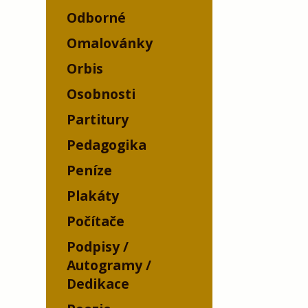
Odborné
Omalovánky
Orbis
Osobnosti
Partitury
Pedagogika
Peníze
Plakáty
Počítače
Podpisy /
Autogramy /
Dedikace