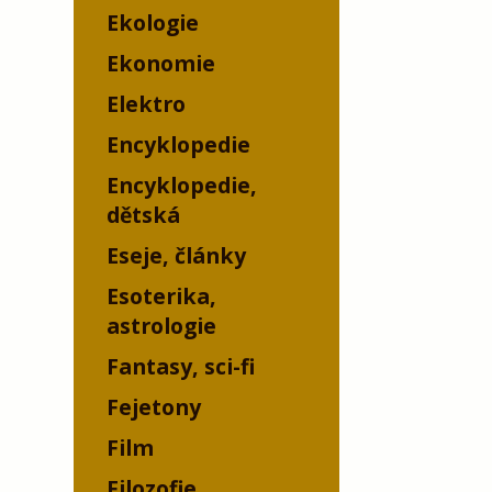
Ekologie
Ekonomie
Elektro
Encyklopedie
Encyklopedie,
dětská
Eseje, články
Esoterika,
astrologie
Fantasy, sci-fi
Fejetony
Film
Filozofie