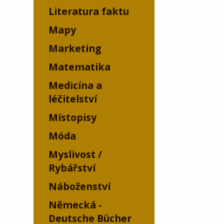
Literatura faktu
Mapy
Marketing
Matematika
Medicína a
léčitelství
Místopisy
Móda
Myslivost /
Rybářství
Náboženství
Německá -
Deutsche Bücher