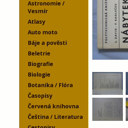
Astronomie /
Vesmír
Atlasy
Auto moto
Báje a pověsti
Beletrie
Biografie
Biologie
Botanika / Flóra
Časopisy
Červená knihovna
Čeština / Literatura
Cestopisy