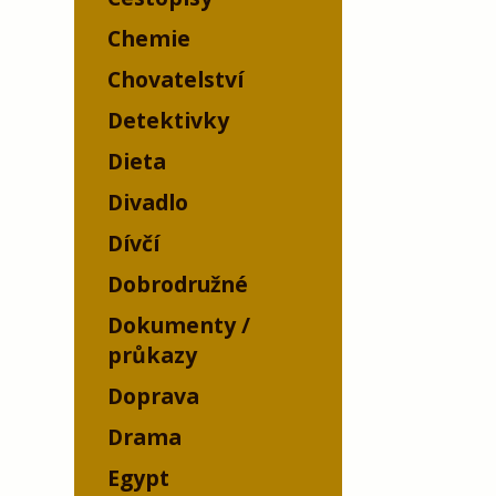
Chemie
Chovatelství
Detektivky
Dieta
Divadlo
Dívčí
Dobrodružné
Dokumenty /
průkazy
Doprava
Drama
Egypt