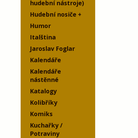
hudební nástroje)
Hudební nosiče
Humor
Italština
Jaroslav Foglar
Kalendáře
Kalendáře
nástěnné
Katalogy
Kolibříky
Komiks
Kuchařky /
Potraviny