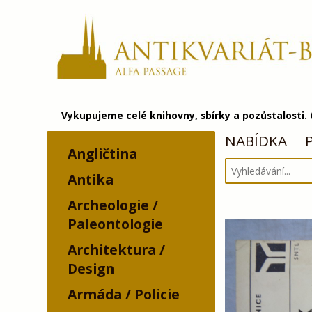
Vykupujeme celé knihovny, sbírky a pozůstalosti.
NABÍDKA
Angličtina
Antika
Archeologie /
Paleontologie
Architektura /
Design
Armáda / Policie