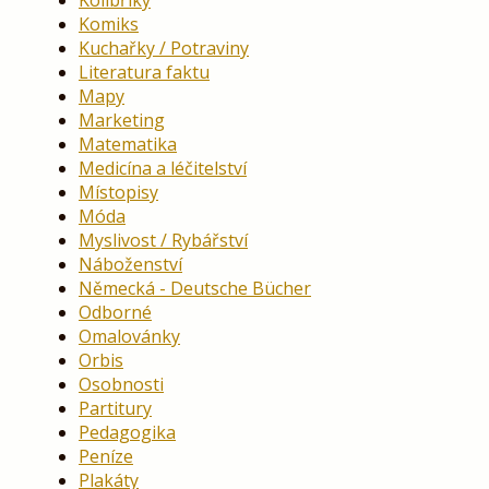
Komiks
Kuchařky / Potraviny
Literatura faktu
Mapy
Marketing
Matematika
Medicína a léčitelství
Místopisy
Móda
Myslivost / Rybářství
Náboženství
Německá - Deutsche Bücher
Odborné
Omalovánky
Orbis
Osobnosti
Partitury
Pedagogika
Peníze
Plakáty