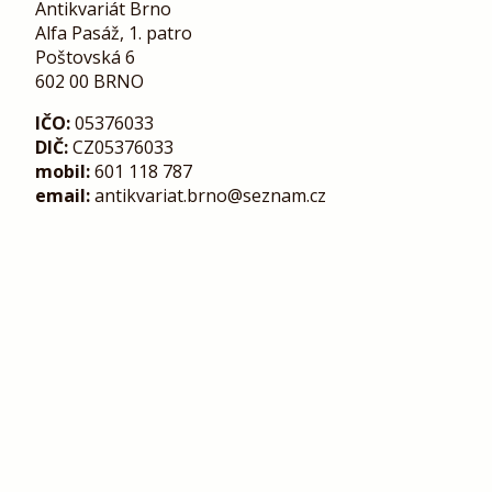
Antikvariát Brno
Alfa Pasáž, 1. patro
Poštovská 6
602 00 BRNO
IČO:
05376033
DIČ:
CZ05376033
mobil:
601 118 787
email:
antikvariat.brno@seznam.cz