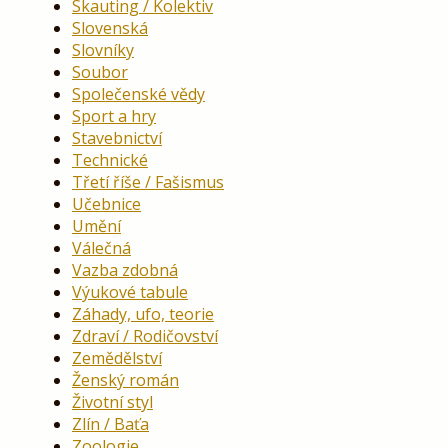
Skauting / Kolektiv
Slovenská
Slovníky
Soubor
Společenské vědy
Sport a hry
Stavebnictví
Technické
Třetí říše / Fašismus
Učebnice
Umění
Válečná
Vazba zdobná
Výukové tabule
Záhady, ufo, teorie
Zdraví / Rodičovství
Zemědělství
Ženský román
Životní styl
Zlín / Baťa
Zoologie