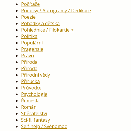
Počítače
Podpisy / Autogramy / Dedikace
Poezie
Pohádky a dětská
Pohlednice / Filokartie
Politika
Populární
Pragensie
Právo
Příroda
Příroda,
Přírodní vědy
Příručka
Průvodce
Psychologie
Řemesla
Román
Sběratelství
Sci-fi, fantasy
Self help / Svépomoc