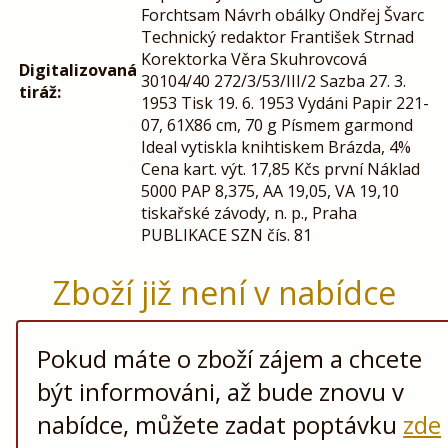
Forchtsam Návrh obálky Ondřej Švarc
Technický redaktor František Strnad
Korektorka Věra Skuhrovcová
Digitalizovaná
30104/40 272/3/53/III/2 Sazba 27. 3.
tiráž:
1953 Tisk 19. 6. 1953 Vydáni Рapir 221-
07, 61X86 cm, 70 g Písmem garmond
Ideal vytiskla knihtiskem Brázda, 4%
Cena kart. výt. 17,85 Kčs první Náklad
5000 PAP 8,375, AA 19,05, VA 19,10
tiskařské závody, n. p., Praha
PUBLIKACE SZN čís. 81
Zboží již není v nabídce
Pokud máte o zboží zájem a chcete
být informováni, až bude znovu v
nabídce, můžete zadat poptávku
zde