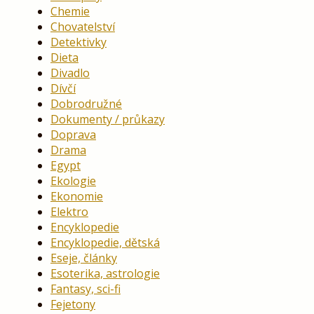
Chemie
Chovatelství
Detektivky
Dieta
Divadlo
Dívčí
Dobrodružné
Dokumenty / průkazy
Doprava
Drama
Egypt
Ekologie
Ekonomie
Elektro
Encyklopedie
Encyklopedie, dětská
Eseje, články
Esoterika, astrologie
Fantasy, sci-fi
Fejetony