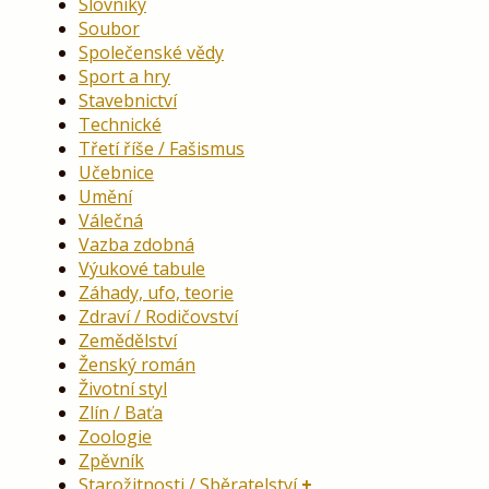
Slovníky
Soubor
Společenské vědy
Sport a hry
Stavebnictví
Technické
Třetí říše / Fašismus
Učebnice
Umění
Válečná
Vazba zdobná
Výukové tabule
Záhady, ufo, teorie
Zdraví / Rodičovství
Zemědělství
Ženský román
Životní styl
Zlín / Baťa
Zoologie
Zpěvník
Starožitnosti / Sběratelství