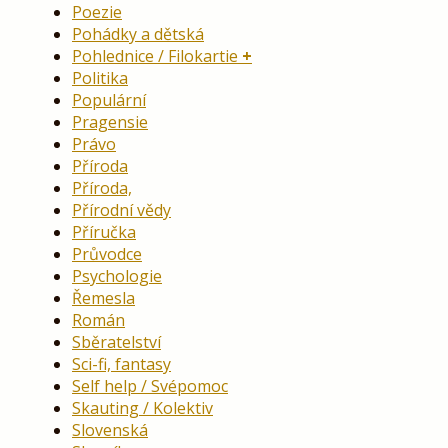
Poezie
Pohádky a dětská
Pohlednice / Filokartie
Politika
Populární
Pragensie
Právo
Příroda
Příroda,
Přírodní vědy
Příručka
Průvodce
Psychologie
Řemesla
Román
Sběratelství
Sci-fi, fantasy
Self help / Svépomoc
Skauting / Kolektiv
Slovenská