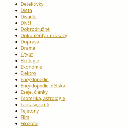
Detektivky
Dieta
Divadlo
Dívčí
Dobrodružné
Dokumenty / průkazy
Doprava
Drama
Egypt
Ekologie
Ekonomie
Elektro
Encyklopedie
Encyklopedie, dětská
Eseje, články
Esoterika, astrologie
Fantasy, sci-fi
Fejetony
Film
Filozofie