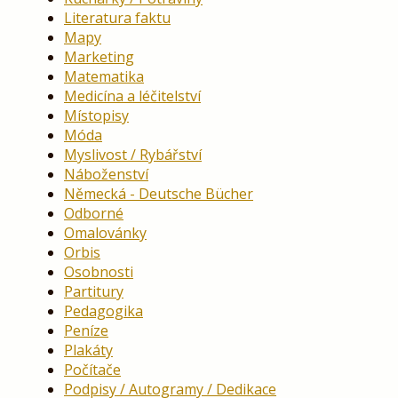
Literatura faktu
Mapy
Marketing
Matematika
Medicína a léčitelství
Místopisy
Móda
Myslivost / Rybářství
Náboženství
Německá - Deutsche Bücher
Odborné
Omalovánky
Orbis
Osobnosti
Partitury
Pedagogika
Peníze
Plakáty
Počítače
Podpisy / Autogramy / Dedikace