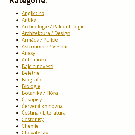
Kategorie:
Angličtina
Antika
Archeologie / Paleontologie
Architektura / Design
Armáda / Policie
Astronomie / Vesmír
Atlasy
Auto moto
Báje a pověsti
Beletrie
Biografie
Biologie
Botanika / Flóra
Časopisy
Červená knihovna
Čeština / Literatura
Cestopisy
Chemie
Chovatelství