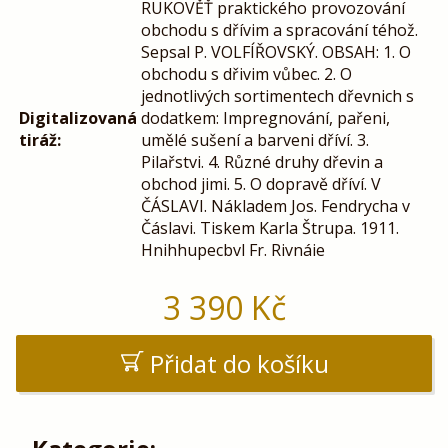
RUKOVĚŤ praktického provozování
obchodu s dřívim a spracování téhož.
Sepsal P. VOLFÍŘOVSKÝ. OBSAH: 1. O
obchodu s dřivim vůbec. 2. O
jednotlivých sortimentech dřevnich s
Digitalizovaná
dodatkem: Impregnování, pařeni,
tiráž:
umělé sušení a barveni dříví. 3.
Pilařstvi. 4. Různé druhy dřevin a
obchod jimi. 5. O dopravě dříví. V
ČÁSLAVI. Nákladem Jos. Fendrycha v
Čáslavi. Tiskem Karla Štrupa. 1911.
Hnihhupecbvl Fr. Rivnáie
3 390
Kč
Přidat do košíku