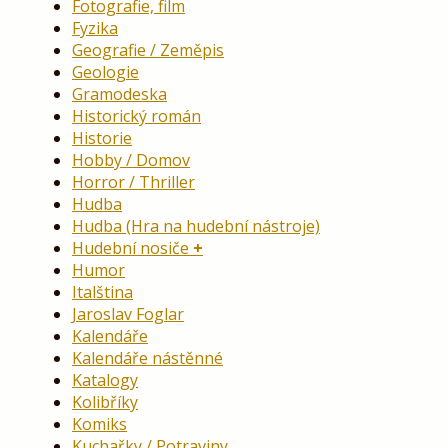
Fotografie, film
Fyzika
Geografie / Zeměpis
Geologie
Gramodeska
Historický román
Historie
Hobby / Domov
Horror / Thriller
Hudba
Hudba (Hra na hudební nástroje)
Hudební nosiče
Humor
Italština
Jaroslav Foglar
Kalendáře
Kalendáře nástěnné
Katalogy
Kolibříky
Komiks
Kuchařky / Potraviny