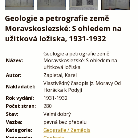
Geologie a petrografie země
Moravskoslezské: S ohledem na
užitková ložiska, 1931-1932
Geologie a petrografie země
Název:
Moravskoslezské: S ohledem na
užitková ložiska
Autor:
Zapletal, Karel
Vlastivědný časopis jz. Moravy Od
Nakladatel:
Horácka k Podyjí
Rok vydání:
1931-1932
Počet stran:
280
Stav:
Velmi dobrý
Vazba:
pevná bez přebalu
Kategorie:
Geografie / Zeměpis
Kategorie:
Geologie