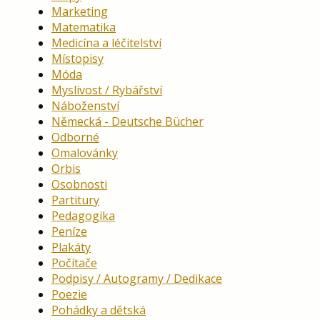
Marketing
Matematika
Medicína a léčitelství
Místopisy
Móda
Myslivost / Rybářství
Náboženství
Německá - Deutsche Bücher
Odborné
Omalovánky
Orbis
Osobnosti
Partitury
Pedagogika
Peníze
Plakáty
Počítače
Podpisy / Autogramy / Dedikace
Poezie
Pohádky a dětská