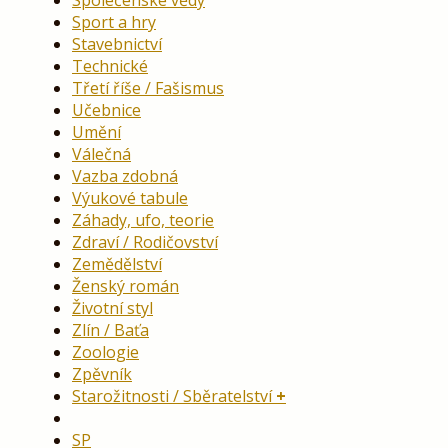
Společenské vědy
Sport a hry
Stavebnictví
Technické
Třetí říše / Fašismus
Učebnice
Umění
Válečná
Vazba zdobná
Výukové tabule
Záhady, ufo, teorie
Zdraví / Rodičovství
Zemědělství
Ženský román
Životní styl
Zlín / Baťa
Zoologie
Zpěvník
Starožitnosti / Sběratelství
SP