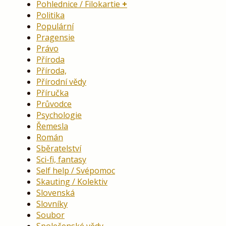
Pohlednice / Filokartie
Politika
Populární
Pragensie
Právo
Příroda
Příroda,
Přírodní vědy
Příručka
Průvodce
Psychologie
Řemesla
Román
Sběratelství
Sci-fi, fantasy
Self help / Svépomoc
Skauting / Kolektiv
Slovenská
Slovníky
Soubor