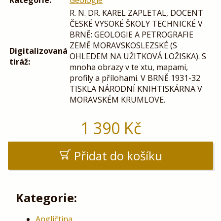
R. N. DR. KAREL ZAPLETAL, DOCENT
ČESKÉ VYSOKÉ ŠKOLY TECHNICKÉ V
BRNĚ: GEOLOGIE A PETROGRAFIE
ZEMĚ MORAVSKOSLEZSKÉ (S
Digitalizovaná
OHLEDEM NA UŽITKOVÁ LOŽISKA). S
tiráž:
mnoha obrazy v te xtu, mapami,
profily a přílohami. V BRNĚ 1931-32
TISKLA NÁRODNÍ KNIHTISKÁRNA V
MORAVSKÉM KRUMLOVE.
1 390
Kč
Přidat do košíku
Kategorie:
Angličtina