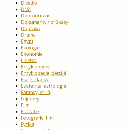
Divadlo
Dívčí
Dobrodružné
Dokumenty / průkazy
Doprava
Drama
Egypt
Ekologie
Ekonomie
Elektro
Encyklopedie
Encyklopedie, dětská
Eseje, články
Esoterika, astrologie
Fantasy, sci-fi
Fejetony
Film
Filozofie
Fotografie, film
Fyzika