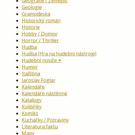
Geografie / Zeměpis
Geologie
Gramodeska
Historický román
Historie
Hobby / Domov
Horror / Thriller
Hudba
Hudba (Hra na hudební nástroje)
Hudební nosiče
Humor
Italština
Jaroslav Foglar
Kalendáře
Kalendáře nástěnné
Katalogy
Kolibříky
Komiks
Kuchařky / Potraviny
Literatura faktu
Mapy