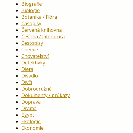
Biografie
Biologie
Botanika / Flóra
Časopisy
Červená knihovna
Čeština / Literatura
Cestopisy
Chemie
Chovatelství
Detektivky
Dieta
Divadlo
Dívčí
Dobrodružné
Dokumenty / průkazy
Doprava
Drama
Egypt
Ekologie
Ekonomie