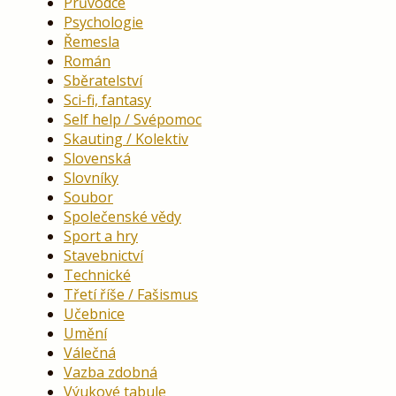
Průvodce
Psychologie
Řemesla
Román
Sběratelství
Sci-fi, fantasy
Self help / Svépomoc
Skauting / Kolektiv
Slovenská
Slovníky
Soubor
Společenské vědy
Sport a hry
Stavebnictví
Technické
Třetí říše / Fašismus
Učebnice
Umění
Válečná
Vazba zdobná
Výukové tabule