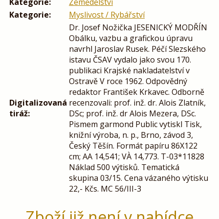
Kategorie:
Zemědělství
Kategorie:
Myslivost / Rybářství
Dr. Josef Nožička JESENICKÝ MODŘÍN
Obálku, vazbu a grafickou úpravu
navrhl Jaroslav Rusek. Péčí Slezského
istavu ČSAV vydalo jako svou 170.
publikaci Krajské nakladatelství v
Ostravě V roce 1962. Odpovědný
redaktor František Krkavec. Odborně
Digitalizovaná
recenzovali: prof. inž. dr. Alois Zlatník,
tiráž:
DSc; prof. inž. dr Alois Mezera, DSc.
Pismem garmond Public vytiskl Tisk,
knižní výroba, n. p., Brno, závod 3,
Český Těšín. Formát papíru 86X122
cm; AA 14,541; VÀ 14,773. T-03*11828
Náklad 500 výtisků. Tematická
skupina 03/15. Cena vázaného výtisku
22,- Kčs. MC 56/III-3
Zboží již není v nabídce