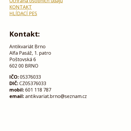
Ochrana osobních údajů
KONTAKT
HLÍDACÍ PES
Kontakt:
Antikvariát Brno
Alfa Pasáž, 1. patro
Poštovská 6
602 00 BRNO
IČO:
05376033
DIČ:
CZ05376033
mobil:
601 118 787
email:
antikvariat.brno@seznam.cz