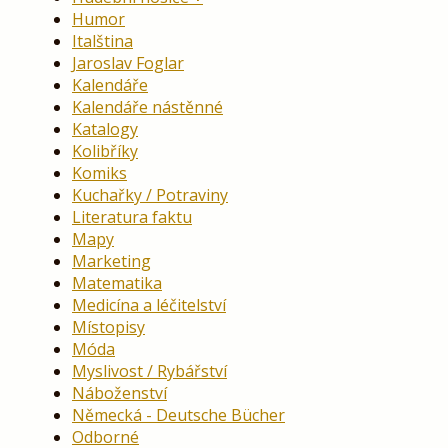
Humor
Italština
Jaroslav Foglar
Kalendáře
Kalendáře nástěnné
Katalogy
Kolibříky
Komiks
Kuchařky / Potraviny
Literatura faktu
Mapy
Marketing
Matematika
Medicína a léčitelství
Místopisy
Móda
Myslivost / Rybářství
Náboženství
Německá - Deutsche Bücher
Odborné