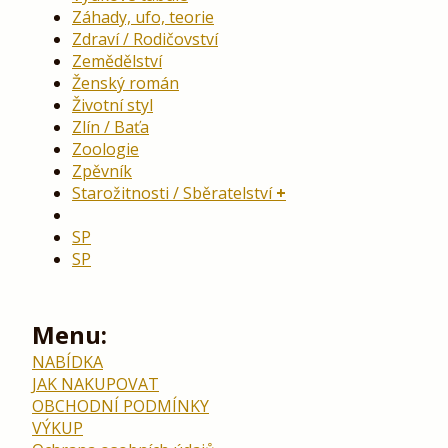
Záhady, ufo, teorie
Zdraví / Rodičovství
Zemědělství
Ženský román
Životní styl
Zlín / Baťa
Zoologie
Zpěvník
Starožitnosti / Sběratelství
SP
SP
Menu:
NABÍDKA
JAK NAKUPOVAT
OBCHODNÍ PODMÍNKY
VÝKUP