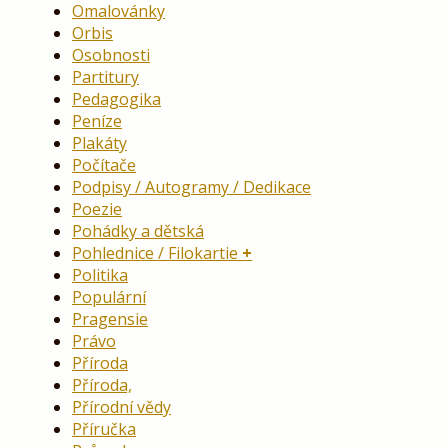
Omalovánky
Orbis
Osobnosti
Partitury
Pedagogika
Peníze
Plakáty
Počítače
Podpisy / Autogramy / Dedikace
Poezie
Pohádky a dětská
Pohlednice / Filokartie
Politika
Populární
Pragensie
Právo
Příroda
Příroda,
Přírodní vědy
Příručka