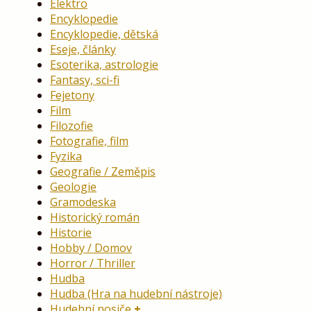
Elektro
Encyklopedie
Encyklopedie, dětská
Eseje, články
Esoterika, astrologie
Fantasy, sci-fi
Fejetony
Film
Filozofie
Fotografie, film
Fyzika
Geografie / Zeměpis
Geologie
Gramodeska
Historický román
Historie
Hobby / Domov
Horror / Thriller
Hudba
Hudba (Hra na hudební nástroje)
Hudební nosiče