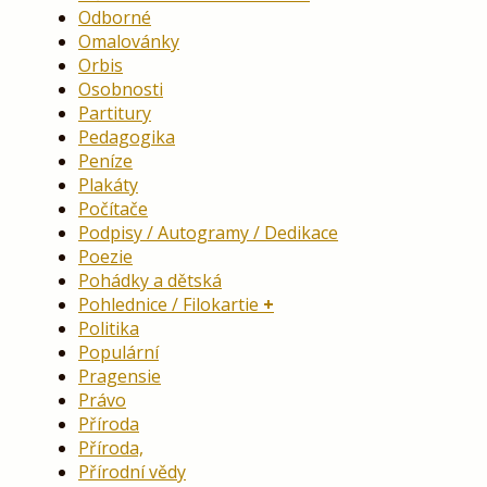
Odborné
Omalovánky
Orbis
Osobnosti
Partitury
Pedagogika
Peníze
Plakáty
Počítače
Podpisy / Autogramy / Dedikace
Poezie
Pohádky a dětská
Pohlednice / Filokartie
Politika
Populární
Pragensie
Právo
Příroda
Příroda,
Přírodní vědy