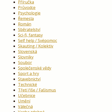
Příručka
Průvodce
Psychologie
Řemesla
Román
Sběratelství
Sci-fi, fantasy
Self help / Svépomoc
Skauting / Kolektiv
Slovenská
Slovníky
Soubor
Společenské vědy
Sport a hry
Stavebnictví
Technické
Třetí říše / Fašismus
Učebnice
Umění
Válečná