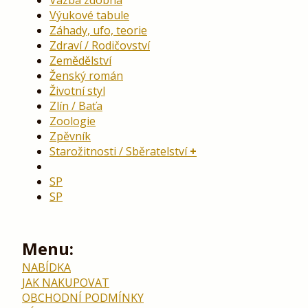
Vazba zdobná
Výukové tabule
Záhady, ufo, teorie
Zdraví / Rodičovství
Zemědělství
Ženský román
Životní styl
Zlín / Baťa
Zoologie
Zpěvník
Starožitnosti / Sběratelství
SP
SP
Menu:
NABÍDKA
JAK NAKUPOVAT
OBCHODNÍ PODMÍNKY