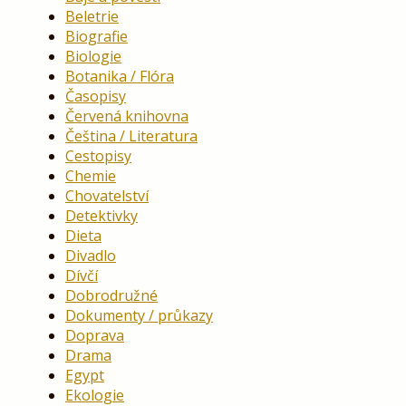
Beletrie
Biografie
Biologie
Botanika / Flóra
Časopisy
Červená knihovna
Čeština / Literatura
Cestopisy
Chemie
Chovatelství
Detektivky
Dieta
Divadlo
Dívčí
Dobrodružné
Dokumenty / průkazy
Doprava
Drama
Egypt
Ekologie