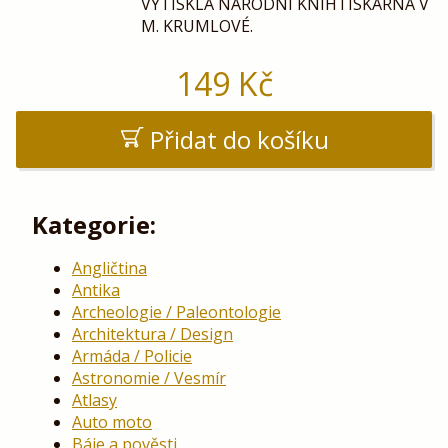
VYTISKLA NÁRODNI KNIHTISKÁRNA V
M. KRUMLOVÉ.
149
Kč
Přidat do košíku
Kategorie:
Angličtina
Antika
Archeologie / Paleontologie
Architektura / Design
Armáda / Policie
Astronomie / Vesmír
Atlasy
Auto moto
Báje a pověsti