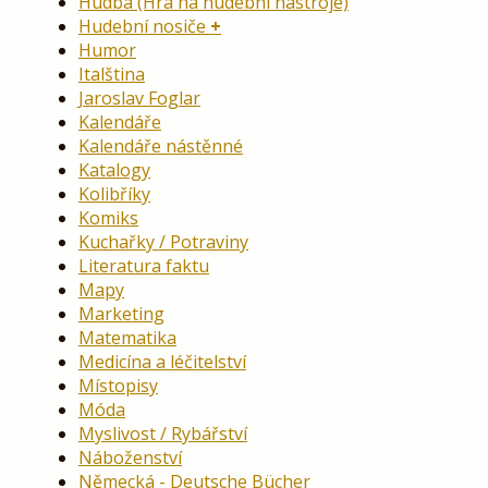
Hudba (Hra na hudební nástroje)
Hudební nosiče
Humor
Italština
Jaroslav Foglar
Kalendáře
Kalendáře nástěnné
Katalogy
Kolibříky
Komiks
Kuchařky / Potraviny
Literatura faktu
Mapy
Marketing
Matematika
Medicína a léčitelství
Místopisy
Móda
Myslivost / Rybářství
Náboženství
Německá - Deutsche Bücher