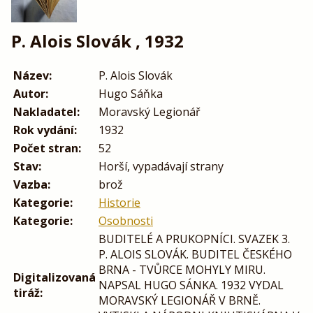
P. Alois Slovák , 1932
Název:
P. Alois Slovák
Autor:
Hugo Sáňka
Nakladatel:
Moravský Legionář
Rok vydání:
1932
Počet stran:
52
Stav:
Horší, vypadávají strany
Vazba:
brož
Kategorie:
Historie
Kategorie:
Osobnosti
BUDITELÉ A PRUKOPNÍCI. SVAZEK 3.
P. ALOIS SLOVÁK. BUDITEL ČESKÉHO
BRNA - TVŮRCE MOHYLY MIRU.
Digitalizovaná
NAPSAL HUGO SÁNKA. 1932 VYDAL
tiráž:
MORAVSKÝ LEGIONÁŘ V BRNĚ.