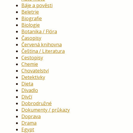
Báje a pověsti
Beletrie
Biografie
Biologie
Botanika / Flóra
Časopisy
Červená knihovna
Čeština / Literatura
Cestopisy
Chemie
Chovatelství
Detektivky
Dieta
Divadlo
Dívčí
Dobrodružné
Dokumenty / průkazy
Doprava
Drama
Egypt