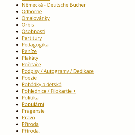
Německá - Deutsche Bücher
Odborné
Omalovánky
Orbis
Osobnosti
Partitury
Pedagogika
Peníze
Plakáty
Počítače
Podpisy / Autogramy / Dedikace
Poezie
Pohádky a dětská
Pohlednice / Filokartie
Politika
Populární
Pragensie
Právo
Příroda
Příroda,