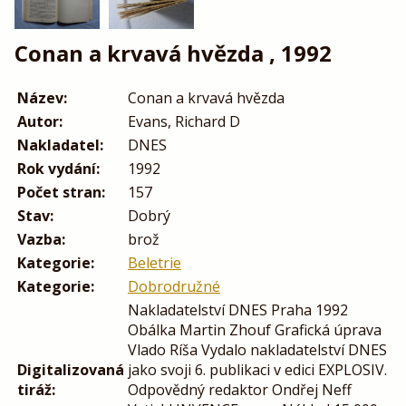
Conan a krvavá hvězda , 1992
Název:
Conan a krvavá hvězda
Autor:
Evans, Richard D
Nakladatel:
DNES
Rok vydání:
1992
Počet stran:
157
Stav:
Dobrý
Vazba:
brož
Kategorie:
Beletrie
Kategorie:
Dobrodružné
Nakladatelství DNES Praha 1992
Obálka Martin Zhouf Grafická úprava
Vlado Ríša Vydalo nakladatelství DNES
Digitalizovaná
jako svoji 6. publikaci v edici EXPLOSIV.
tiráž:
Odpovědný redaktor Ondřej Neff