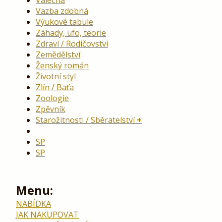
Válečná
Vazba zdobná
Výukové tabule
Záhady, ufo, teorie
Zdraví / Rodičovství
Zemědělství
Ženský román
Životní styl
Zlín / Baťa
Zoologie
Zpěvník
Starožitnosti / Sběratelství
SP
SP
Menu:
NABÍDKA
JAK NAKUPOVAT