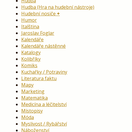
Hudba
Hudba (Hra na hudební nástroje)
Hudební nosiče
Humor
Italština
Jaroslav Foglar
Kalendáře
Kalendáře nástěnné
Katalogy
Kolibříky
Komiks
Kuchařky / Potraviny
Literatura faktu
Mapy
Marketing
Matematika
Medicína a léčitelství
Místopisy
Móda
Myslivost / Rybářství
Náboženství