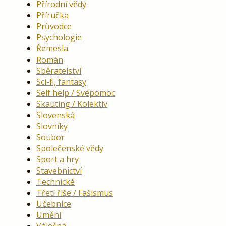
Přírodní vědy
Příručka
Průvodce
Psychologie
Řemesla
Román
Sběratelství
Sci-fi, fantasy
Self help / Svépomoc
Skauting / Kolektiv
Slovenská
Slovníky
Soubor
Společenské vědy
Sport a hry
Stavebnictví
Technické
Třetí říše / Fašismus
Učebnice
Umění