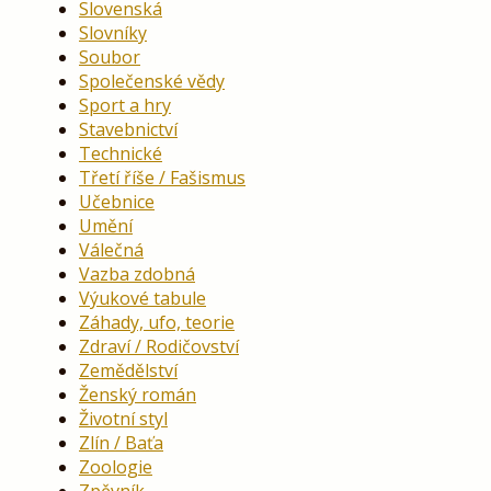
Slovenská
Slovníky
Soubor
Společenské vědy
Sport a hry
Stavebnictví
Technické
Třetí říše / Fašismus
Učebnice
Umění
Válečná
Vazba zdobná
Výukové tabule
Záhady, ufo, teorie
Zdraví / Rodičovství
Zemědělství
Ženský román
Životní styl
Zlín / Baťa
Zoologie