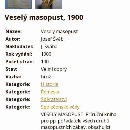
Veselý masopust, 1900
Název:
Veselý masopust
Autor:
Josef Šváb
Nakladatel:
J. Švába
Rok vydání:
1900
Počet stran:
100
Stav:
Velmi dobrý
Vazba:
brož
Kategorie:
Historie
Kategorie:
Řemesla
Kategorie:
Sběratelství
Kategorie:
Společenské vědy
VESELÝ MASOPUST. Příruční kniha
pro pp. pořadatele všech druhů
masopustních zábav, obsahující