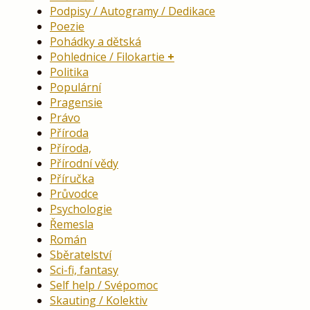
Podpisy / Autogramy / Dedikace
Poezie
Pohádky a dětská
Pohlednice / Filokartie
Politika
Populární
Pragensie
Právo
Příroda
Příroda,
Přírodní vědy
Příručka
Průvodce
Psychologie
Řemesla
Román
Sběratelství
Sci-fi, fantasy
Self help / Svépomoc
Skauting / Kolektiv