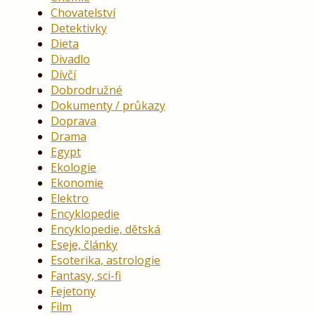
Chovatelství
Detektivky
Dieta
Divadlo
Dívčí
Dobrodružné
Dokumenty / průkazy
Doprava
Drama
Egypt
Ekologie
Ekonomie
Elektro
Encyklopedie
Encyklopedie, dětská
Eseje, články
Esoterika, astrologie
Fantasy, sci-fi
Fejetony
Film