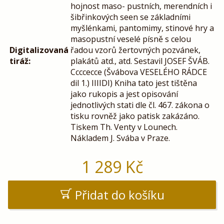
hojnost maso- pustních, merendních i
šibřinkových seen se základními
myšlénkami, pantomimy, stinové hry a
masopustní veselé písně s celou
Digitalizovaná
řadou vzorů žertovných pozvánek,
tiráž:
plakátů atd., atd. Sestavil JOSEF ŠVÁB.
Ccccecce (Švábova VESELÉHO RÁDCE
dil 1.) IIIIDI) Kniha tato jest tištěna
jako rukopis a jest opisování
jednotlivých stati dle čl. 467. zákona o
tisku rovněž jako patisk zakázáno.
Tiskem Th. Venty v Lounech.
Nákladem J. Svába v Praze.
1 289
Kč
Přidat do košíku