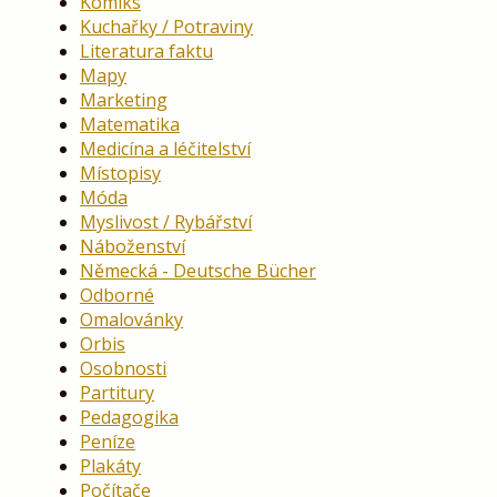
Komiks
Kuchařky / Potraviny
Literatura faktu
Mapy
Marketing
Matematika
Medicína a léčitelství
Místopisy
Móda
Myslivost / Rybářství
Náboženství
Německá - Deutsche Bücher
Odborné
Omalovánky
Orbis
Osobnosti
Partitury
Pedagogika
Peníze
Plakáty
Počítače