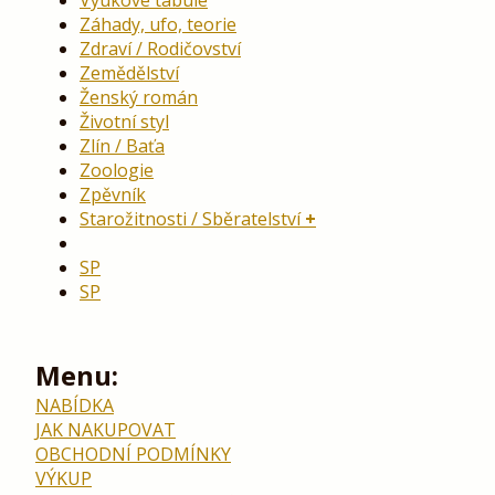
Výukové tabule
Záhady, ufo, teorie
Zdraví / Rodičovství
Zemědělství
Ženský román
Životní styl
Zlín / Baťa
Zoologie
Zpěvník
Starožitnosti / Sběratelství
SP
SP
Menu:
NABÍDKA
JAK NAKUPOVAT
OBCHODNÍ PODMÍNKY
VÝKUP