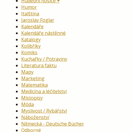
Hudební nosiče
Humor
Italština
Jaroslav Foglar
Kalendáře
Kalendáře nástěnné
Katalogy
Kolibříky
Komiks
Kuchařky / Potraviny
Literatura faktu
Mapy
Marketing
Matematika
Medicína a léčitelství
Místopisy
Móda
Myslivost / Rybářství
Náboženství
Německá - Deutsche Bücher
Odborné