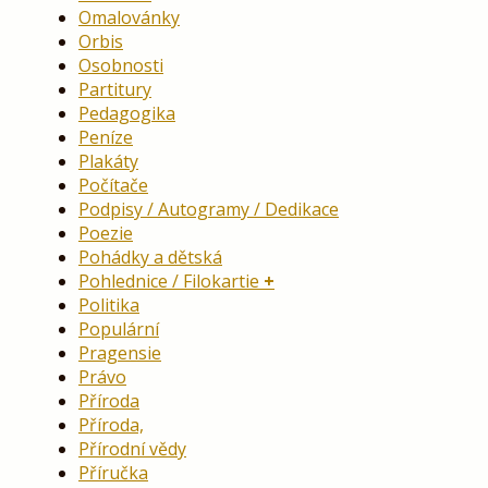
Omalovánky
Orbis
Osobnosti
Partitury
Pedagogika
Peníze
Plakáty
Počítače
Podpisy / Autogramy / Dedikace
Poezie
Pohádky a dětská
Pohlednice / Filokartie
Politika
Populární
Pragensie
Právo
Příroda
Příroda,
Přírodní vědy
Příručka