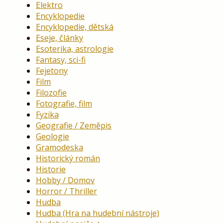
Elektro
Encyklopedie
Encyklopedie, dětská
Eseje, články
Esoterika, astrologie
Fantasy, sci-fi
Fejetony
Film
Filozofie
Fotografie, film
Fyzika
Geografie / Zeměpis
Geologie
Gramodeska
Historický román
Historie
Hobby / Domov
Horror / Thriller
Hudba
Hudba (Hra na hudební nástroje)