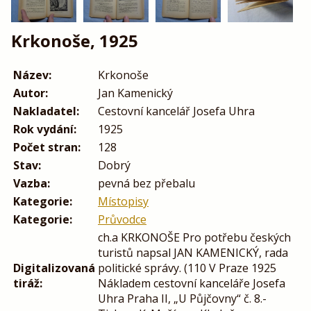
Krkonoše, 1925
Název:
Krkonoše
Autor:
Jan Kamenický
Nakladatel:
Cestovní kancelář Josefa Uhra
Rok vydání:
1925
Počet stran:
128
Stav:
Dobrý
Vazba:
pevná bez přebalu
Kategorie:
Místopisy
Kategorie:
Průvodce
ch.a KRKONOŠE Pro potřebu českých
turistů napsal JAN KAMENICKÝ, rada
Digitalizovaná
politické správy. (110 V Praze 1925
tiráž:
Nákladem cestovní kanceláře Josefa
Uhra Praha II, „U Půjčovny“ č. 8.-