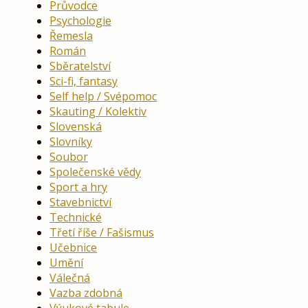
Průvodce
Psychologie
Řemesla
Román
Sběratelství
Sci-fi, fantasy
Self help / Svépomoc
Skauting / Kolektiv
Slovenská
Slovníky
Soubor
Společenské vědy
Sport a hry
Stavebnictví
Technické
Třetí říše / Fašismus
Učebnice
Umění
Válečná
Vazba zdobná