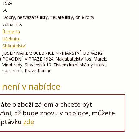
1924
56
Dobrý, nezvázané listy, flekaté listy, ohlé rohy
volné listy
Řemesla
Učebnice
Sběratelství
JOSEP MAREK: UČEBNICE KNIHAŘSTVÍ. OBRÁZKY
á
POVODNÍ. V PRAZE 1924. Naklabatelství Jos. Marek,
Vinohrady, Slovenská 19. Tiskem knihtiskárny Litera,
sp. s r. o. v Praze-Karline.
ž není v nabídce
te o zboží zájem a chcete být
áni, až bude znovu v nabídce, můžete
optávku
zde