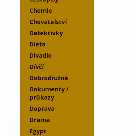
Chemie
Chovatelství
Detektivky
Dieta
Divadlo
Dívčí
Dobrodružné
Dokumenty /
průkazy
Doprava
Drama
Egypt