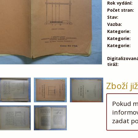
Rok vydání:
Počet stran:
Stav:
Vazba:
Kategorie:
Kategorie:
Kategorie:
Digitalizovan
tiráž:
Zboží ji
Pokud má
informov
zadat p