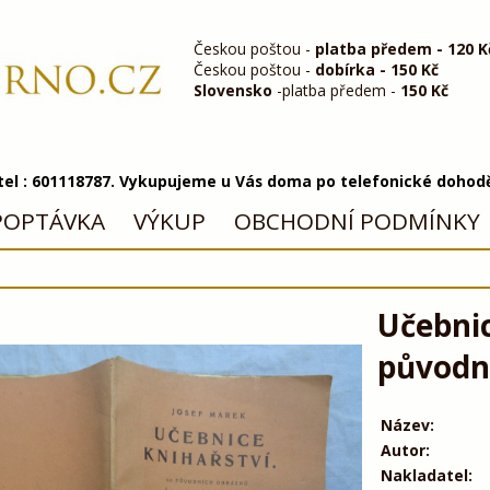
Českou poštou -
platba předem - 120 K
Českou poštou -
dobírka - 150 Kč
Slovensko
-platba předem -
150 Kč
 tel : 601118787. Vykupujeme u Vás doma po telefonické dohod
POPTÁVKA
VÝKUP
OBCHODNÍ PODMÍNKY
Učebnic
původní
Název:
Autor:
Nakladatel: