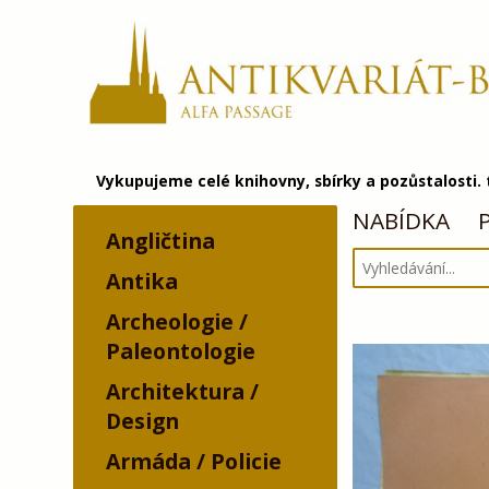
Vykupujeme celé knihovny, sbírky a pozůstalosti.
NABÍDKA
Angličtina
Antika
Archeologie /
Paleontologie
Architektura /
Design
Armáda / Policie