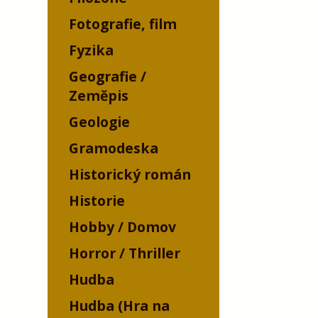
Fotografie, film
Fyzika
Geografie /
Zeměpis
Geologie
Gramodeska
Historický román
Historie
Hobby / Domov
Horror / Thriller
Hudba
Hudba (Hra na