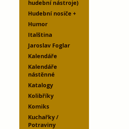
hudební nástroje)
Hudební nosiče
Humor
Italština
Jaroslav Foglar
Kalendáře
Kalendáře
nástěnné
Katalogy
Kolibříky
Komiks
Kuchařky /
Potraviny