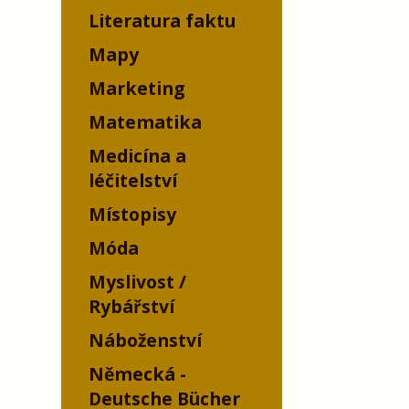
Literatura faktu
Mapy
Marketing
Matematika
Medicína a
léčitelství
Místopisy
Móda
Myslivost /
Rybářství
Náboženství
Německá -
Deutsche Bücher