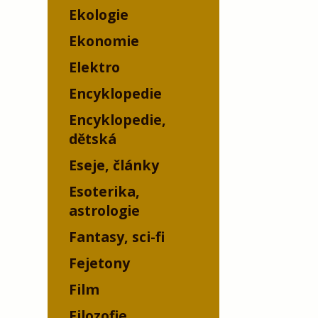
Ekologie
Ekonomie
Elektro
Encyklopedie
Encyklopedie,
dětská
Eseje, články
Esoterika,
astrologie
Fantasy, sci-fi
Fejetony
Film
Filozofie