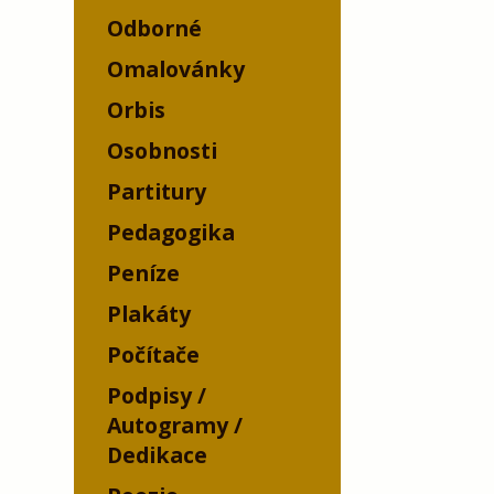
Odborné
Omalovánky
Orbis
Osobnosti
Partitury
Pedagogika
Peníze
Plakáty
Počítače
Podpisy /
Autogramy /
Dedikace