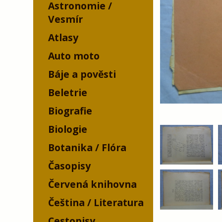
Astronomie /
Vesmír
Atlasy
Auto moto
Báje a pověsti
Beletrie
Biografie
Biologie
Botanika / Flóra
Časopisy
Červená knihovna
Čeština / Literatura
Cestopisy