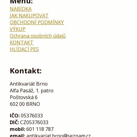
Menu:
NABÍDKA
JAK NAKUPOVAT
OBCHODNÍ PODMÍNKY
VÝKUP
Ochrana osobních údajů
KONTAKT
HLÍDACÍ PES
Kontakt:
Antikvariát Brno
Alfa Pasáž, 1. patro
Poštovská 6
602 00 BRNO
IČO:
05376033
DIČ:
CZ05376033
mobil:
601 118 787
email:
antikvariat.brno@seznam.cz