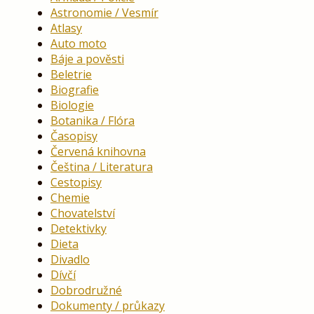
Astronomie / Vesmír
Atlasy
Auto moto
Báje a pověsti
Beletrie
Biografie
Biologie
Botanika / Flóra
Časopisy
Červená knihovna
Čeština / Literatura
Cestopisy
Chemie
Chovatelství
Detektivky
Dieta
Divadlo
Dívčí
Dobrodružné
Dokumenty / průkazy