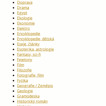
Doprava
Drama
Egypt
Ekologie
Ekonomie
Elektro
Encyklopedie
Encyklopedie, dětská
Eseje, články
Esoterika, astrologie
Fantasy, sci-fi
Fejetony
Film
Filozofie
Fotografie, film
Fyzika
Geografie / Zeměpis
Geologie
Gramodeska
Historický román