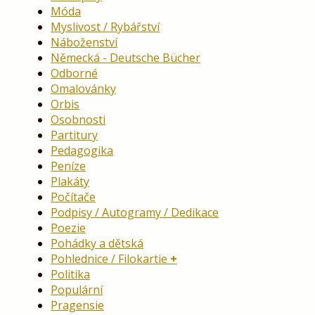
Móda
Myslivost / Rybářství
Náboženství
Německá - Deutsche Bücher
Odborné
Omalovánky
Orbis
Osobnosti
Partitury
Pedagogika
Peníze
Plakáty
Počítače
Podpisy / Autogramy / Dedikace
Poezie
Pohádky a dětská
Pohlednice / Filokartie
Politika
Populární
Pragensie