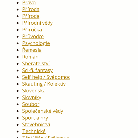
Právo
Příroda
Příroda,
Přírodní vědy
Příručka
Průvodce
Psychologie
Řemesla
Román
Sběratelství
Sci-fi, fantasy
Self help / Svépomoc
Skauting / Kolektiv
Slovenská
Slovníky
Soubor
Společenské vědy
Sport a hry
Stavebnictví
Technické