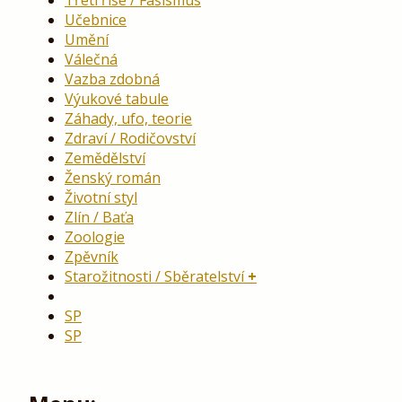
Třetí říše / Fašismus
Učebnice
Umění
Válečná
Vazba zdobná
Výukové tabule
Záhady, ufo, teorie
Zdraví / Rodičovství
Zemědělství
Ženský román
Životní styl
Zlín / Baťa
Zoologie
Zpěvník
Starožitnosti / Sběratelství
SP
SP