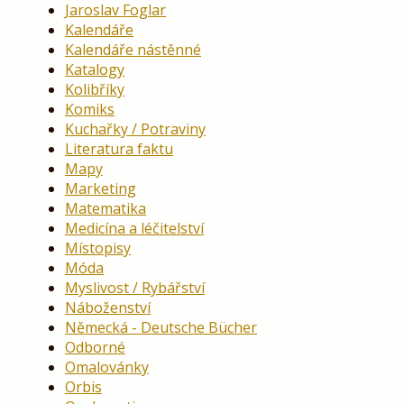
Jaroslav Foglar
Kalendáře
Kalendáře nástěnné
Katalogy
Kolibříky
Komiks
Kuchařky / Potraviny
Literatura faktu
Mapy
Marketing
Matematika
Medicína a léčitelství
Místopisy
Móda
Myslivost / Rybářství
Náboženství
Německá - Deutsche Bücher
Odborné
Omalovánky
Orbis