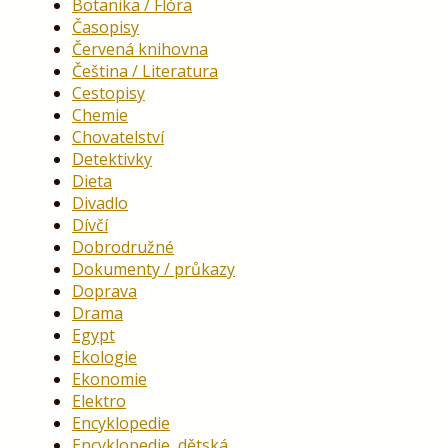
Botanika / Flóra
Časopisy
Červená knihovna
Čeština / Literatura
Cestopisy
Chemie
Chovatelství
Detektivky
Dieta
Divadlo
Dívčí
Dobrodružné
Dokumenty / průkazy
Doprava
Drama
Egypt
Ekologie
Ekonomie
Elektro
Encyklopedie
Encyklopedie, dětská