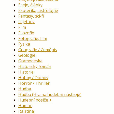
Eseje, články
Esoterika, astrologie
Fantasy, sci-fi
Fejetony
Film
Filozofie
Fotografie, film
Fyzika
Geografie / Zeměpis
Geologie
Gramodeska
Historický román
Historie
Hobby / Domov
Horror / Thriller
Hudba
Hudba (Hra na hudební nástroje)
Hudební nosiče
Humor
Italština