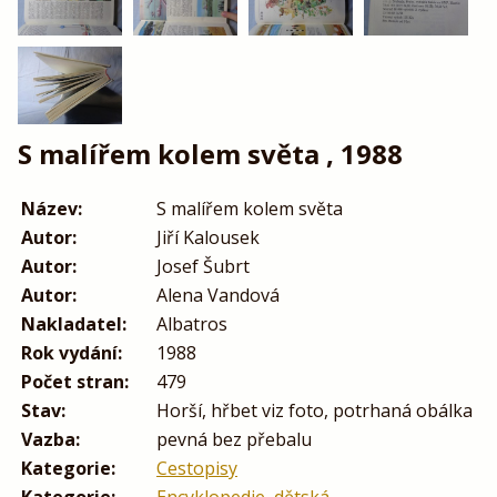
S malířem kolem světa , 1988
Název:
S malířem kolem světa
Autor:
Jiří Kalousek
Autor:
Josef Šubrt
Autor:
Alena Vandová
Nakladatel:
Albatros
Rok vydání:
1988
Počet stran:
479
Stav:
Horší, hřbet viz foto, potrhaná obálka
Vazba:
pevná bez přebalu
Kategorie:
Cestopisy