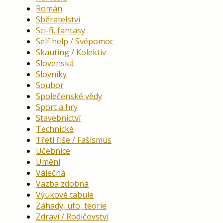
Román
Sběratelství
Sci-fi, fantasy
Self help / Svépomoc
Skauting / Kolektiv
Slovenská
Slovníky
Soubor
Společenské vědy
Sport a hry
Stavebnictví
Technické
Třetí říše / Fašismus
Učebnice
Umění
Válečná
Vazba zdobná
Výukové tabule
Záhady, ufo, teorie
Zdraví / Rodičovství