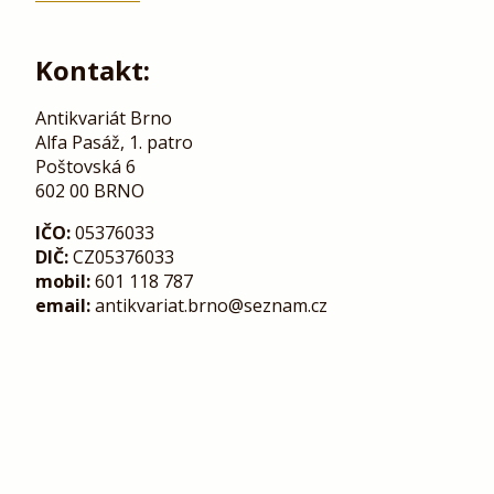
Kontakt:
Antikvariát Brno
Alfa Pasáž, 1. patro
Poštovská 6
602 00 BRNO
IČO:
05376033
DIČ:
CZ05376033
mobil:
601 118 787
email:
antikvariat.brno@seznam.cz