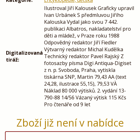
Kategorie:
Encyklopedie, dětská
Ilustroval Jiří Kalousek Graficky upravil
Ivan Urbánek S předmluvou Jiřího
Kalouska Vydal jako svou 7 442.
publikaci Albatros, nakladatelství pro
děti a mládež, v Praze roku 1988
Odpovědný redaktor Jiří Fiedler
Výtvarný redaktor Michal Kudělka
Digitalizovaná
Technický redaktor Pavel Rajský Z
tiráž:
fotosazby písma Digi Antiqua-Digiset
z n. p. Svoboda, Praha, vytiskla
tiskárna SNP, Martin 79,43 AA (text
24,28, ilustrace 55,15), 79,53 VÀ
Náklad 80 000 výtisků. 2. vydání 13-
790-88 14/56 Vázaný výtisk 115 Kčs
Pro čtenáře od 9 let
Zboží již není v nabídce