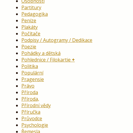
Osobnosti
Partitury
Pedagogika
Peníze
Plakáty
Počítače
Podpisy / Autogramy / Dedikace
Poezie
Pohádky a dětská
Pohlednice / Filokartie
Politika
Populární
Pragensie
Právo
Příroda
Příroda,
Přírodní vědy
Příručka
Průvodce
Psychologie
Řemesla