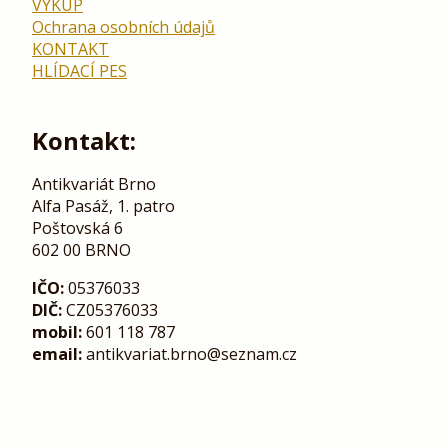
VÝKUP
Ochrana osobních údajů
KONTAKT
HLÍDACÍ PES
Kontakt:
Antikvariát Brno
Alfa Pasáž, 1. patro
Poštovská 6
602 00 BRNO
IČO:
05376033
DIČ:
CZ05376033
mobil:
601 118 787
email:
antikvariat.brno@seznam.cz