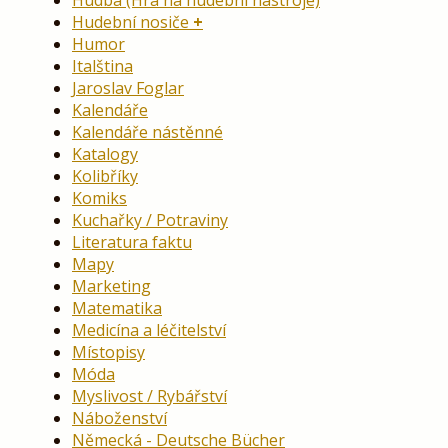
Hudba (Hra na hudební nástroje)
Hudební nosiče
Humor
Italština
Jaroslav Foglar
Kalendáře
Kalendáře nástěnné
Katalogy
Kolibříky
Komiks
Kuchařky / Potraviny
Literatura faktu
Mapy
Marketing
Matematika
Medicína a léčitelství
Místopisy
Móda
Myslivost / Rybářství
Náboženství
Německá - Deutsche Bücher