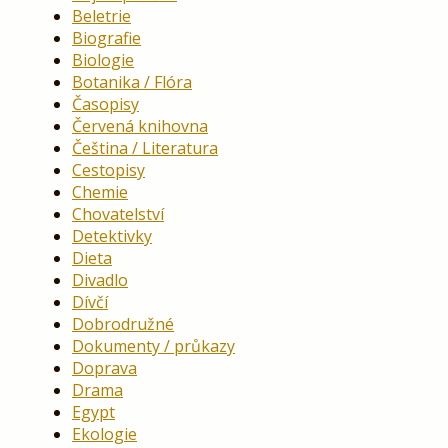
Beletrie
Biografie
Biologie
Botanika / Flóra
Časopisy
Červená knihovna
Čeština / Literatura
Cestopisy
Chemie
Chovatelství
Detektivky
Dieta
Divadlo
Dívčí
Dobrodružné
Dokumenty / průkazy
Doprava
Drama
Egypt
Ekologie