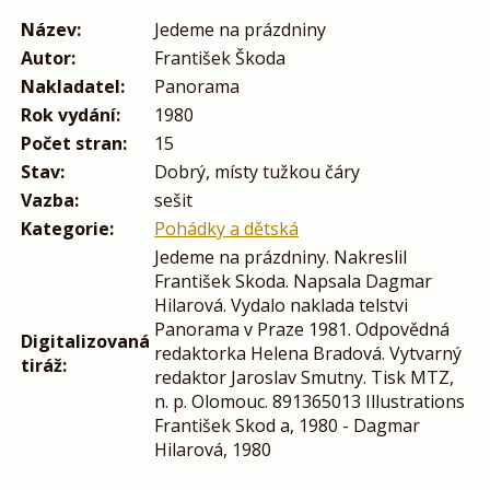
Název:
Jedeme na prázdniny
Autor:
František Škoda
Nakladatel:
Panorama
Rok vydání:
1980
Počet stran:
15
Stav:
Dobrý, místy tužkou čáry
Vazba:
sešit
Kategorie:
Pohádky a dětská
Jedeme na prázdniny. Nakreslil
František Skoda. Napsala Dagmar
Hilarová. Vydalo naklada telstvi
Panorama v Praze 1981. Odpovědná
Digitalizovaná
redaktorka Helena Bradová. Vytvarný
tiráž:
redaktor Jaroslav Smutny. Tisk MTZ,
n. p. Olomouc. 891365013 Illustrations
František Skod a, 1980 - Dagmar
Hilarová, 1980