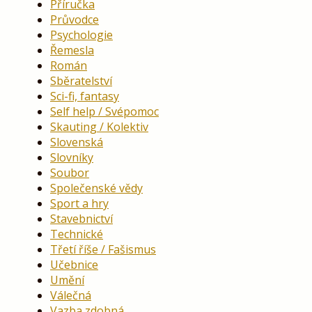
Příručka
Průvodce
Psychologie
Řemesla
Román
Sběratelství
Sci-fi, fantasy
Self help / Svépomoc
Skauting / Kolektiv
Slovenská
Slovníky
Soubor
Společenské vědy
Sport a hry
Stavebnictví
Technické
Třetí říše / Fašismus
Učebnice
Umění
Válečná
Vazba zdobná