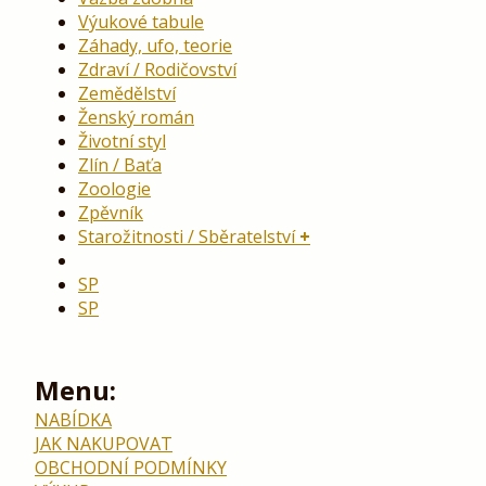
Výukové tabule
Záhady, ufo, teorie
Zdraví / Rodičovství
Zemědělství
Ženský román
Životní styl
Zlín / Baťa
Zoologie
Zpěvník
Starožitnosti / Sběratelství
SP
SP
Menu:
NABÍDKA
JAK NAKUPOVAT
OBCHODNÍ PODMÍNKY