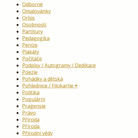
Odborné
Omalovánky
Orbis
Osobnosti
Partitury
Pedagogika
Peníze
Plakáty
Počítače
Podpisy / Autogramy / Dedikace
Poezie
Pohádky a dětská
Pohlednice / Filokartie
Politika
Populární
Pragensie
Právo
Příroda
Příroda,
Přírodní vědy