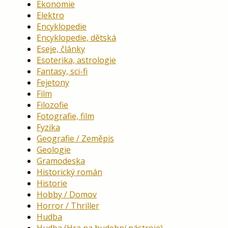
Ekonomie
Elektro
Encyklopedie
Encyklopedie, dětská
Eseje, články
Esoterika, astrologie
Fantasy, sci-fi
Fejetony
Film
Filozofie
Fotografie, film
Fyzika
Geografie / Zeměpis
Geologie
Gramodeska
Historický román
Historie
Hobby / Domov
Horror / Thriller
Hudba