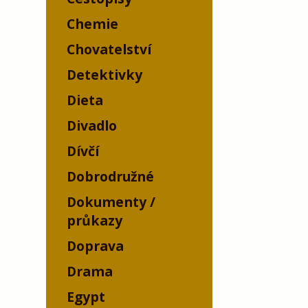
Chemie
Chovatelství
Detektivky
Dieta
Divadlo
Dívčí
Dobrodružné
Dokumenty /
průkazy
Doprava
Drama
Egypt