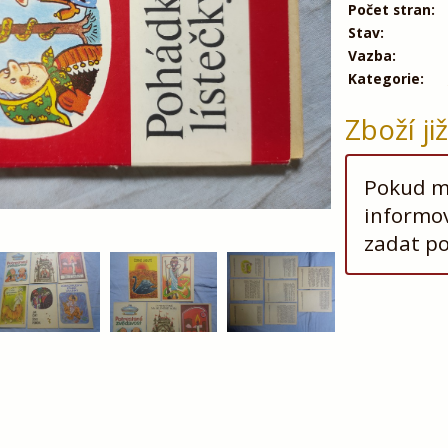
Počet stran:
Stav:
Vazba:
Kategorie:
Zboží ji
Pokud má
informov
zadat p