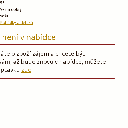
56
Velmi dobrý
sešit
Pohádky a dětská
ž není v nabídce
te o zboží zájem a chcete být
áni, až bude znovu v nabídce, můžete
optávku
zde