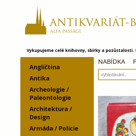
Vykupujeme celé knihovny, sbírky a pozůstalosti.
NABÍDKA
Angličtina
Antika
Archeologie /
Paleontologie
Architektura /
Design
Armáda / Policie