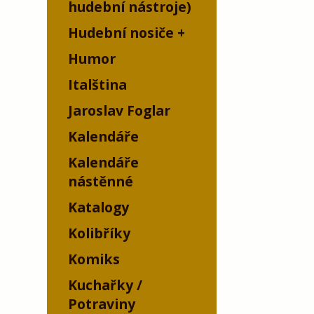
hudební nástroje)
Hudební nosiče
Humor
Italština
Jaroslav Foglar
Kalendáře
Kalendáře
nástěnné
Katalogy
Kolibříky
Komiks
Kuchařky /
Potraviny