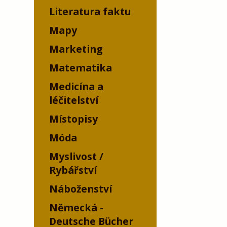
Literatura faktu
Mapy
Marketing
Matematika
Medicína a
léčitelství
Místopisy
Móda
Myslivost /
Rybářství
Náboženství
Německá -
Deutsche Bücher