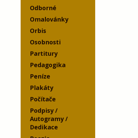
Odborné
Omalovánky
Orbis
Osobnosti
Partitury
Pedagogika
Peníze
Plakáty
Počítače
Podpisy /
Autogramy /
Dedikace