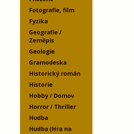
Fotografie, film
Fyzika
Geografie /
Zeměpis
Geologie
Gramodeska
Historický román
Historie
Hobby / Domov
Horror / Thriller
Hudba
Hudba (Hra na