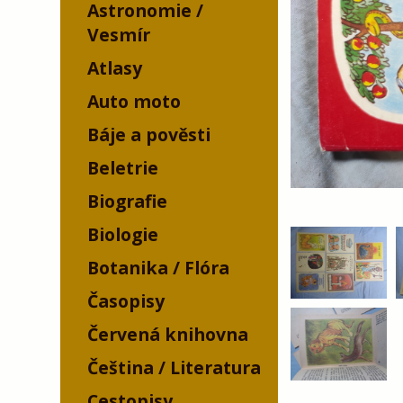
Astronomie /
Vesmír
Atlasy
Auto moto
Báje a pověsti
Beletrie
Biografie
Biologie
Botanika / Flóra
Časopisy
Červená knihovna
Čeština / Literatura
Cestopisy