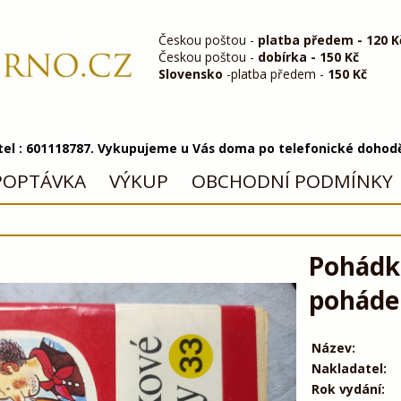
Českou poštou -
platba předem - 120 K
Českou poštou -
dobírka - 150 Kč
Slovensko
-platba předem -
150 Kč
 tel : 601118787. Vykupujeme u Vás doma po telefonické dohod
POPTÁVKA
VÝKUP
OBCHODNÍ PODMÍNKY
Pohádko
pohádek
Název:
Nakladatel:
Rok vydání: