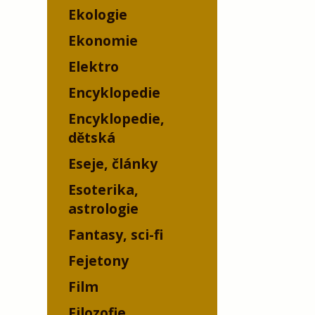
Ekologie
Ekonomie
Elektro
Encyklopedie
Encyklopedie,
dětská
Eseje, články
Esoterika,
astrologie
Fantasy, sci-fi
Fejetony
Film
Filozofie