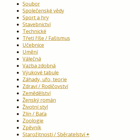
Soubor
Společenské vědy
Sport a hry
Stavebnictví
Technické
Třetí říše / Fašismus
Učebnice
Umění
Válečná
Vazba zdobná
Výukové tabule
Záhady, ufo, teorie
Zdraví / Rodičovství
Zemědělství
Ženský román
Životní styl
Zlín / Baťa
Zoologie
Zpěvník
Starožitnosti / Sběratelství