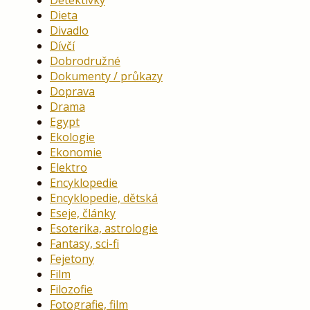
Dieta
Divadlo
Dívčí
Dobrodružné
Dokumenty / průkazy
Doprava
Drama
Egypt
Ekologie
Ekonomie
Elektro
Encyklopedie
Encyklopedie, dětská
Eseje, články
Esoterika, astrologie
Fantasy, sci-fi
Fejetony
Film
Filozofie
Fotografie, film