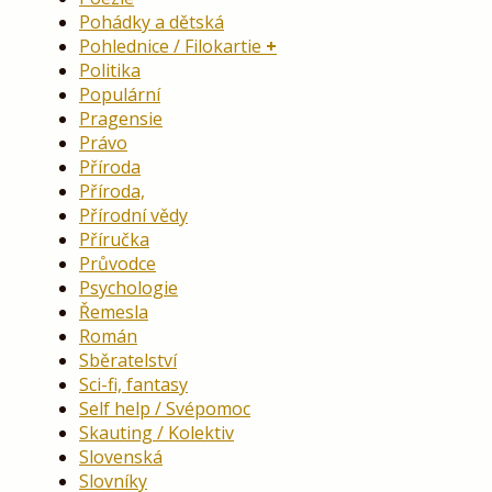
Pohádky a dětská
Pohlednice / Filokartie
Politika
Populární
Pragensie
Právo
Příroda
Příroda,
Přírodní vědy
Příručka
Průvodce
Psychologie
Řemesla
Román
Sběratelství
Sci-fi, fantasy
Self help / Svépomoc
Skauting / Kolektiv
Slovenská
Slovníky