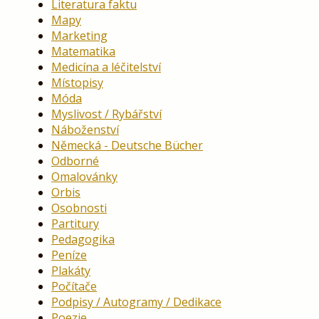
Literatura faktu
Mapy
Marketing
Matematika
Medicína a léčitelství
Místopisy
Móda
Myslivost / Rybářství
Náboženství
Německá - Deutsche Bücher
Odborné
Omalovánky
Orbis
Osobnosti
Partitury
Pedagogika
Peníze
Plakáty
Počítače
Podpisy / Autogramy / Dedikace
Poezie