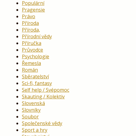
Populární
Pragensie
Právo
Příroda
Příroda,
Přírodní vědy
Příručka
Průvodce
Psychologie
Řemesla
Román
Sběratelství
Sci-fi, fantasy
Self help / Svépomoc
Skauting / Kolektiv
Slovenská
Slovníky
Soubor
Společenské vědy
Sport a hry