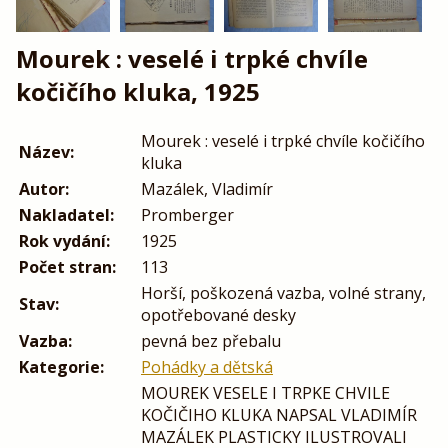
Mourek : veselé i trpké chvíle
kočičího kluka, 1925
Mourek : veselé i trpké chvíle kočičího
Název:
kluka
Autor:
Mazálek, Vladimír
Nakladatel:
Promberger
Rok vydání:
1925
Počet stran:
113
Horší, poškozená vazba, volné strany,
Stav:
opotřebované desky
Vazba:
pevná bez přebalu
Kategorie:
Pohádky a dětská
MOUREK VESELE I TRPKE CHVILE
KOČIČIHO KLUKA NAPSAL VLADIMÍR
MAZÁLEK PLASTICKY ILUSTROVALI