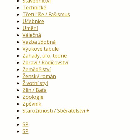
Stavebnictví
Technické
Třetí říše / Fašismus
Učebnice
Umění
Válečná
Vazba zdobná
Výukové tabule
Záhady, ufo, teorie
Zdraví / Rodičovství
Zemědělství
Ženský román
Životní styl
Zlín / Baťa
Zoologie
Zpěvník
Starožitnosti / Sběratelství
SP
SP