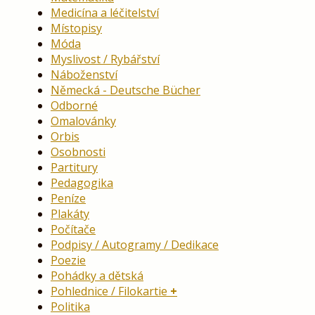
Medicína a léčitelství
Místopisy
Móda
Myslivost / Rybářství
Náboženství
Německá - Deutsche Bücher
Odborné
Omalovánky
Orbis
Osobnosti
Partitury
Pedagogika
Peníze
Plakáty
Počítače
Podpisy / Autogramy / Dedikace
Poezie
Pohádky a dětská
Pohlednice / Filokartie
Politika