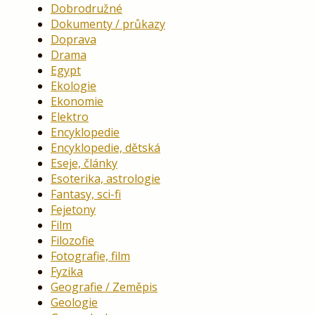
Dobrodružné
Dokumenty / průkazy
Doprava
Drama
Egypt
Ekologie
Ekonomie
Elektro
Encyklopedie
Encyklopedie, dětská
Eseje, články
Esoterika, astrologie
Fantasy, sci-fi
Fejetony
Film
Filozofie
Fotografie, film
Fyzika
Geografie / Zeměpis
Geologie