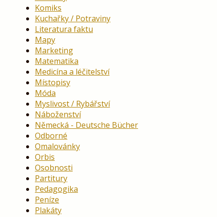
Komiks
Kuchařky / Potraviny
Literatura faktu
Mapy
Marketing
Matematika
Medicína a léčitelství
Místopisy
Móda
Myslivost / Rybářství
Náboženství
Německá - Deutsche Bücher
Odborné
Omalovánky
Orbis
Osobnosti
Partitury
Pedagogika
Peníze
Plakáty