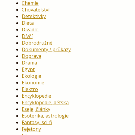
Chemie
Chovatelství
Detektivky
Dieta
Divadlo
Dívčí
Dobrodružné
Dokumenty / průkazy
Doprava
Drama
Egypt
Ekologie
Ekonomie
Elektro
Encyklopedie
Encyklopedie, dětská
Eseje, články
Esoterika, astrologie
Fantasy, sci-fi
Fejetony