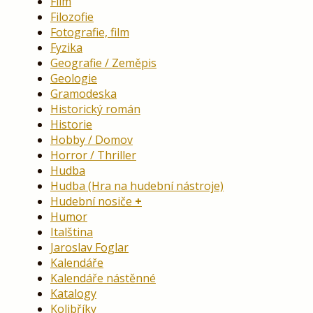
Film
Filozofie
Fotografie, film
Fyzika
Geografie / Zeměpis
Geologie
Gramodeska
Historický román
Historie
Hobby / Domov
Horror / Thriller
Hudba
Hudba (Hra na hudební nástroje)
Hudební nosiče
Humor
Italština
Jaroslav Foglar
Kalendáře
Kalendáře nástěnné
Katalogy
Kolibříky