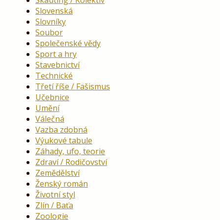
Skauting / Kolektiv
Slovenská
Slovníky
Soubor
Společenské vědy
Sport a hry
Stavebnictví
Technické
Třetí říše / Fašismus
Učebnice
Umění
Válečná
Vazba zdobná
Výukové tabule
Záhady, ufo, teorie
Zdraví / Rodičovství
Zemědělství
Ženský román
Životní styl
Zlín / Baťa
Zoologie