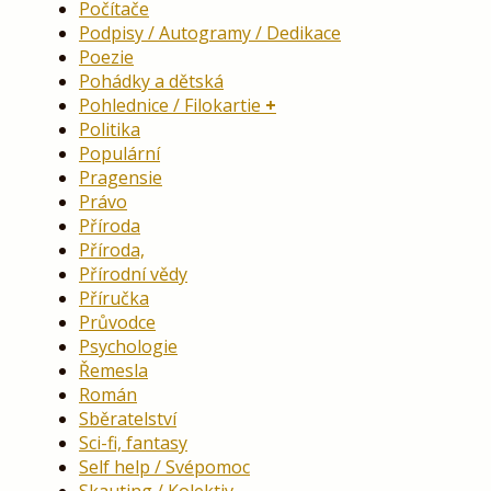
Počítače
Podpisy / Autogramy / Dedikace
Poezie
Pohádky a dětská
Pohlednice / Filokartie
Politika
Populární
Pragensie
Právo
Příroda
Příroda,
Přírodní vědy
Příručka
Průvodce
Psychologie
Řemesla
Román
Sběratelství
Sci-fi, fantasy
Self help / Svépomoc