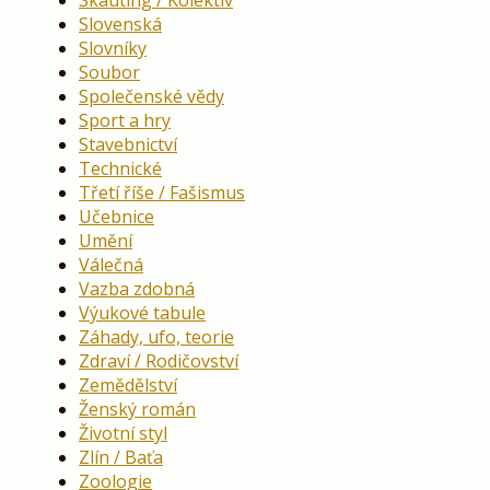
Skauting / Kolektiv
Slovenská
Slovníky
Soubor
Společenské vědy
Sport a hry
Stavebnictví
Technické
Třetí říše / Fašismus
Učebnice
Umění
Válečná
Vazba zdobná
Výukové tabule
Záhady, ufo, teorie
Zdraví / Rodičovství
Zemědělství
Ženský román
Životní styl
Zlín / Baťa
Zoologie