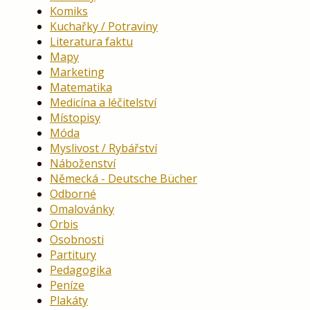
Komiks
Kuchařky / Potraviny
Literatura faktu
Mapy
Marketing
Matematika
Medicína a léčitelství
Místopisy
Móda
Myslivost / Rybářství
Náboženství
Německá - Deutsche Bücher
Odborné
Omalovánky
Orbis
Osobnosti
Partitury
Pedagogika
Peníze
Plakáty