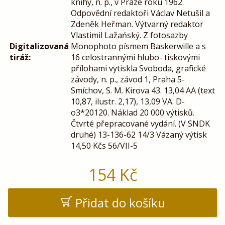
knihy, n. p., v Praze roku 1962.
Odpovědní redaktoři Václav Netušil a
Zdeněk Heřman. Výtvarný redaktor
Vlastimil Lažańský. Z fotosazby
Digitalizovaná
Monophoto písmem Baskerwille a s
tiráž:
16 celostrannými hlubo- tiskovými
přílohami vytiskla Svoboda, grafické
závody, n. p., závod 1, Praha 5-
Smíchov, S. M. Kirova 43. 13,04 AA (text
10,87, ilustr. 2,17), 13,09 VA. D-
o3*20120. Náklad 20 000 výtisků.
Čtvrté přepracované vydání. (V SNDK
druhé) 13-136-62 14/3 Vázaný výtisk
14,50 Kčs 56/VII-5
154
Kč
Přidat do košíku