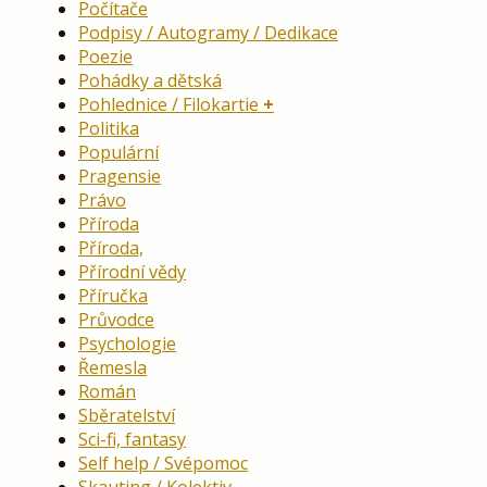
Počítače
Podpisy / Autogramy / Dedikace
Poezie
Pohádky a dětská
Pohlednice / Filokartie
Politika
Populární
Pragensie
Právo
Příroda
Příroda,
Přírodní vědy
Příručka
Průvodce
Psychologie
Řemesla
Román
Sběratelství
Sci-fi, fantasy
Self help / Svépomoc