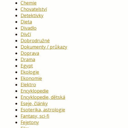
Chemie
Chovatelství
Detektivky
Dieta
Divadlo
Dívčí
Dobrodružné
Dokumenty / průkazy
Doprava
Drama
Egypt
Ekologie
Ekonomie
Elektro
Encyklopedie
Encyklopedie, dětská
Eseje, články
Esoterika, astrologie
Fantasy, sci-fi
Fejetony