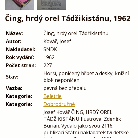
Čing, hrdý orel Tádžikistánu, 1962
Název:
Čing, hrdý orel Tádžikistánu
Autor:
Kovář, Josef
Nakladatel:
SNDK
Rok vydání:
1962
Počet stran:
227
Horší, poničený hřbet a desky, knižní
Stav:
blok neponičen
Vazba:
pevná bez přebalu
Kategorie:
Beletrie
Kategorie:
Dobrodružné
Josef Kovář ČING, HRDÝ OREL
TÁDŽIKISTÁNU Ilustroval Zdeněk
Burian. Vydalo jako svou 2116.
publikaci Státní nakladatelství dětské