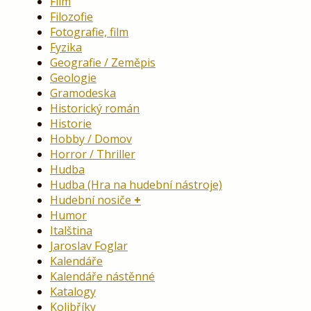
Film
Filozofie
Fotografie, film
Fyzika
Geografie / Zeměpis
Geologie
Gramodeska
Historický román
Historie
Hobby / Domov
Horror / Thriller
Hudba
Hudba (Hra na hudební nástroje)
Hudební nosiče
Humor
Italština
Jaroslav Foglar
Kalendáře
Kalendáře nástěnné
Katalogy
Kolibříky