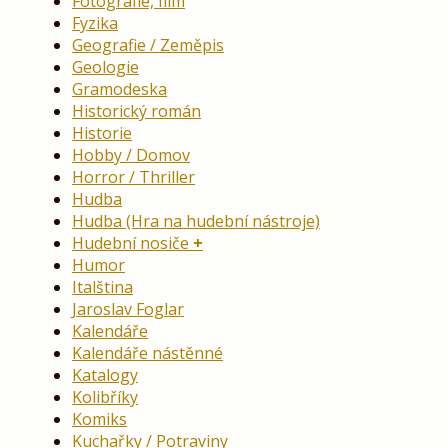
Fotografie, film
Fyzika
Geografie / Zeměpis
Geologie
Gramodeska
Historický román
Historie
Hobby / Domov
Horror / Thriller
Hudba
Hudba (Hra na hudební nástroje)
Hudební nosiče
Humor
Italština
Jaroslav Foglar
Kalendáře
Kalendáře nástěnné
Katalogy
Kolibříky
Komiks
Kuchařky / Potraviny