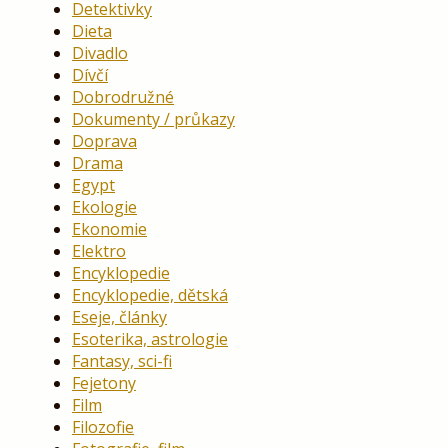
Detektivky
Dieta
Divadlo
Dívčí
Dobrodružné
Dokumenty / průkazy
Doprava
Drama
Egypt
Ekologie
Ekonomie
Elektro
Encyklopedie
Encyklopedie, dětská
Eseje, články
Esoterika, astrologie
Fantasy, sci-fi
Fejetony
Film
Filozofie