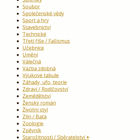
Soubor
Společenské vědy
Sport a hry
Stavebnictví
Technické
Třetí říše / Fašismus
Učebnice
Umění
Válečná
Vazba zdobná
Výukové tabule
Záhady, ufo, teorie
Zdraví / Rodičovství
Zemědělství
Ženský román
Životní styl
Zlín / Baťa
Zoologie
Zpěvník
Starožitnosti / Sběratelství