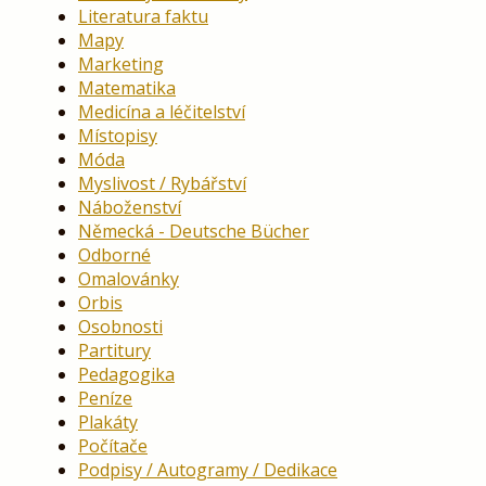
Literatura faktu
Mapy
Marketing
Matematika
Medicína a léčitelství
Místopisy
Móda
Myslivost / Rybářství
Náboženství
Německá - Deutsche Bücher
Odborné
Omalovánky
Orbis
Osobnosti
Partitury
Pedagogika
Peníze
Plakáty
Počítače
Podpisy / Autogramy / Dedikace