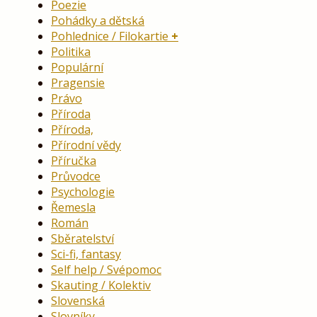
Poezie
Pohádky a dětská
Pohlednice / Filokartie
Politika
Populární
Pragensie
Právo
Příroda
Příroda,
Přírodní vědy
Příručka
Průvodce
Psychologie
Řemesla
Román
Sběratelství
Sci-fi, fantasy
Self help / Svépomoc
Skauting / Kolektiv
Slovenská
Slovníky