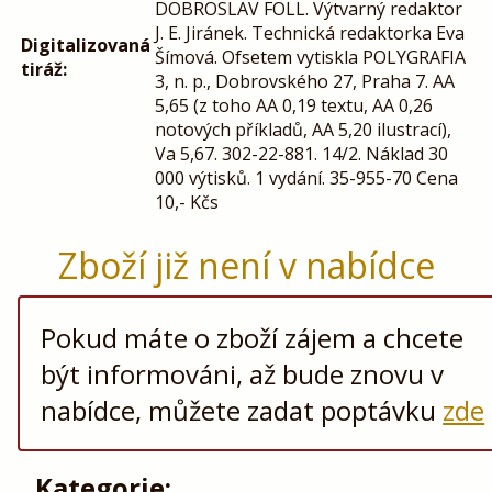
DOBROSLAV FOLL. Výtvarný redaktor
J. E. Jiránek. Technická redaktorka Eva
Digitalizovaná
Šímová. Ofsetem vytiskla POLYGRAFIA
tiráž:
3, n. p., Dobrovského 27, Praha 7. AA
5,65 (z toho AA 0,19 textu, AA 0,26
notových příkladů, AA 5,20 ilustrací),
Va 5,67. 302-22-881. 14/2. Náklad 30
000 výtisků. 1 vydání. 35-955-70 Cena
10,- Kčs
Zboží již není v nabídce
Pokud máte o zboží zájem a chcete
být informováni, až bude znovu v
nabídce, můžete zadat poptávku
zde
Kategorie: