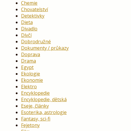
Chemie
Chovatelství
Detektivky
Dieta
Divadlo
Dívčí
Dobrodružné
Dokumenty / průkazy
Doprava
Drama
Egypt
Ekologie
Ekonomie
Elektro
Encyklopedie
Encyklopedie, dětská
Eseje, články
Esoterika, astrologie
Fantasy, sci-fi
Fejetony