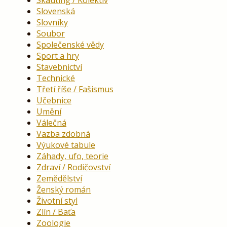
Skauting / Kolektiv
Slovenská
Slovníky
Soubor
Společenské vědy
Sport a hry
Stavebnictví
Technické
Třetí říše / Fašismus
Učebnice
Umění
Válečná
Vazba zdobná
Výukové tabule
Záhady, ufo, teorie
Zdraví / Rodičovství
Zemědělství
Ženský román
Životní styl
Zlín / Baťa
Zoologie