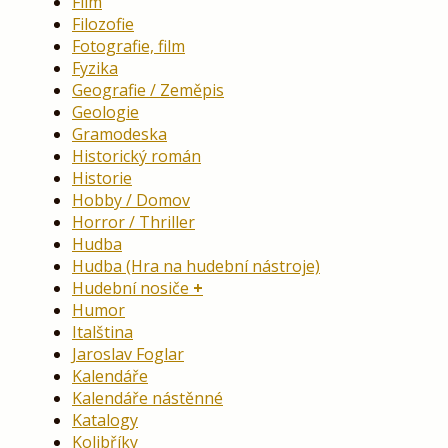
Film
Filozofie
Fotografie, film
Fyzika
Geografie / Zeměpis
Geologie
Gramodeska
Historický román
Historie
Hobby / Domov
Horror / Thriller
Hudba
Hudba (Hra na hudební nástroje)
Hudební nosiče
Humor
Italština
Jaroslav Foglar
Kalendáře
Kalendáře nástěnné
Katalogy
Kolibříky