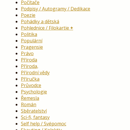
Počítače
Podpisy / Autogramy / Dedikace
Poezie
Pohádky a dětská
Pohlednice / Filokartie
Politika
Populární
Pragensie
Právo
Příroda
Příroda,
Přírodní vědy
Příručka
Průvodce
Psychologie
Řemesla
Román
Sběratelství
Sci-fi, fantasy
Self help / Svépomoc