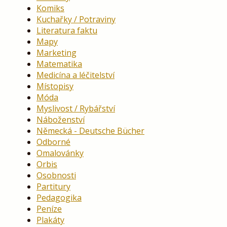
Komiks
Kuchařky / Potraviny
Literatura faktu
Mapy
Marketing
Matematika
Medicína a léčitelství
Místopisy
Móda
Myslivost / Rybářství
Náboženství
Německá - Deutsche Bücher
Odborné
Omalovánky
Orbis
Osobnosti
Partitury
Pedagogika
Peníze
Plakáty