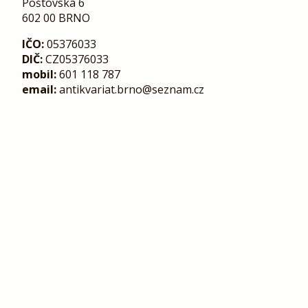
Poštovská 6
602 00 BRNO
IČO:
05376033
DIČ:
CZ05376033
mobil:
601 118 787
email:
antikvariat.brno@seznam.cz