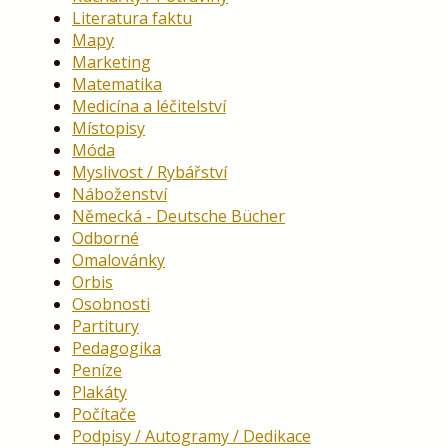
Literatura faktu
Mapy
Marketing
Matematika
Medicína a léčitelství
Místopisy
Móda
Myslivost / Rybářství
Náboženství
Německá - Deutsche Bücher
Odborné
Omalovánky
Orbis
Osobnosti
Partitury
Pedagogika
Peníze
Plakáty
Počítače
Podpisy / Autogramy / Dedikace