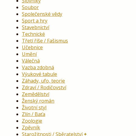
Slovníky
Soubor
Společenské vědy
Sport a hry
Stavebnictví
Technické
Třetí říše / Fašismus
Učebnice
Umění
Válečná
Vazba zdobná
Výukové tabule
Záhady, ufo, teorie
Zdraví / Rodičovství
Zemědělství
Ženský román
Životní styl
Zlín / Baťa
Zoologie
Zpěvník
Starožitnosti / Sběratelství