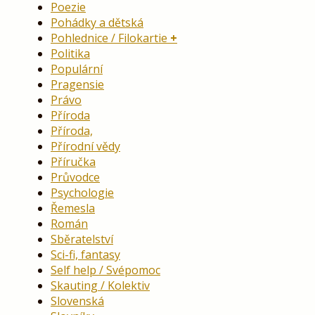
Poezie
Pohádky a dětská
Pohlednice / Filokartie
Politika
Populární
Pragensie
Právo
Příroda
Příroda,
Přírodní vědy
Příručka
Průvodce
Psychologie
Řemesla
Román
Sběratelství
Sci-fi, fantasy
Self help / Svépomoc
Skauting / Kolektiv
Slovenská