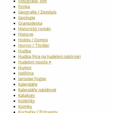
Fotografie, film
Fyzika
Geografie / Zeměpis
Geologie
Gramodeska
Historický román
Historie
Hobby / Domov
Horror / Thriller
Hudba
Hudba (Hra na hudební nástroje)
Hudební nosiče
Humor
Italština
Jaroslav Foglar
Kalendáře
Kalendáře nástěnné
Katalogy
Kolibříky
Komiks
Kuchařky / Potraviny