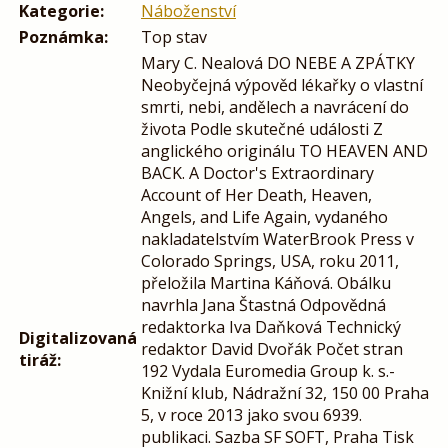
Kategorie:
Náboženství
Poznámka:
Top stav
Mary C. Nealová DO NEBE A ZPÁTKY
Neobyčejná výpověd lékařky o vlastní
smrti, nebi, andělech a navrácení do
života Podle skutečné události Z
anglického originálu TO HEAVEN AND
BACK. A Doctor's Extraordinary
Account of Her Death, Heaven,
Angels, and Life Again, vydaného
nakladatelstvím WaterBrook Press v
Colorado Springs, USA, roku 2011,
přeložila Martina Káňová. Obálku
navrhla Jana Štastná Odpovědná
redaktorka Iva Daňková Technický
Digitalizovaná
redaktor David Dvořák Počet stran
tiráž:
192 Vydala Euromedia Group k. s.-
Knižní klub, Nádražní 32, 150 00 Praha
5, v roce 2013 jako svou 6939.
publikaci. Sazba SF SOFT, Praha Tisk