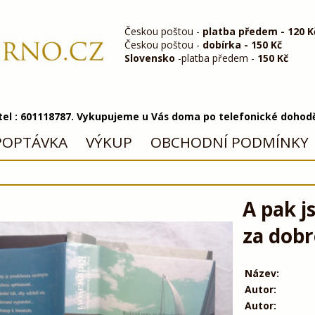
Českou poštou -
platba předem - 120 K
Českou poštou -
dobírka - 150 Kč
Slovensko
-platba předem -
150 Kč
 tel : 601118787. Vykupujeme u Vás doma po telefonické dohod
POPTÁVKA
VÝKUP
OBCHODNÍ PODMÍNKY
A pak j
za dobr
Název:
Autor:
Autor: