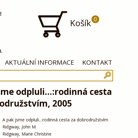
č
0
Košík
ě.
AKTUÁLNÍ INFORMACE
KONTAKT
sme odpluli...:rodinná cesta
odružstvím, 2005
A pak jsme odpluli...:rodinná cesta za dobrodružstvím
Ridgway, John M
Ridgway, Marie Christine