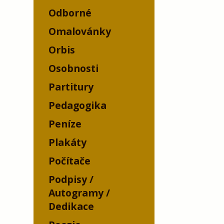
Odborné
Omalovánky
Orbis
Osobnosti
Partitury
Pedagogika
Peníze
Plakáty
Počítače
Podpisy /
Autogramy /
Dedikace