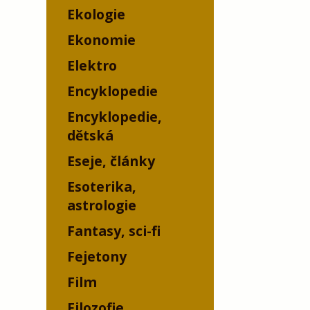
Ekologie
Ekonomie
Elektro
Encyklopedie
Encyklopedie,
dětská
Eseje, články
Esoterika,
astrologie
Fantasy, sci-fi
Fejetony
Film
Filozofie