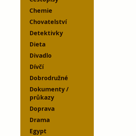
Chemie
Chovatelství
Detektivky
Dieta
Divadlo
Dívčí
Dobrodružné
Dokumenty /
průkazy
Doprava
Drama
Egypt