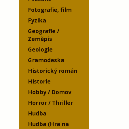
Fotografie, film
Fyzika
Geografie /
Zeměpis
Geologie
Gramodeska
Historický román
Historie
Hobby / Domov
Horror / Thriller
Hudba
Hudba (Hra na