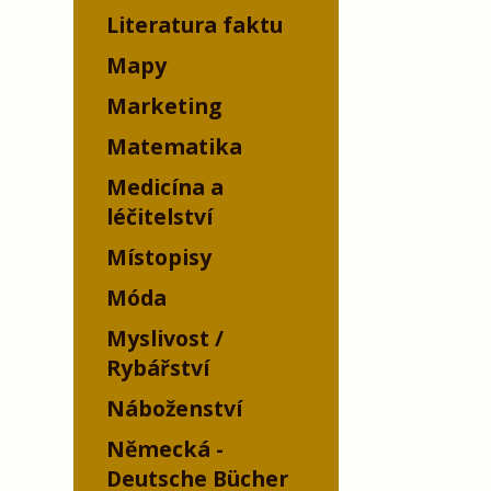
Literatura faktu
Mapy
Marketing
Matematika
Medicína a
léčitelství
Místopisy
Móda
Myslivost /
Rybářství
Náboženství
Německá -
Deutsche Bücher