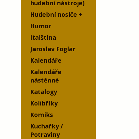
hudební nástroje)
Hudební nosiče
Humor
Italština
Jaroslav Foglar
Kalendáře
Kalendáře
nástěnné
Katalogy
Kolibříky
Komiks
Kuchařky /
Potraviny