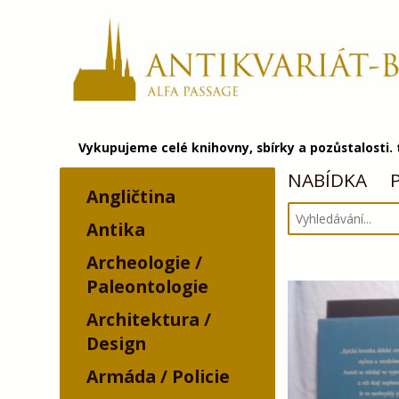
Vykupujeme celé knihovny, sbírky a pozůstalosti.
NABÍDKA
Angličtina
Antika
Archeologie /
Paleontologie
Architektura /
Design
Armáda / Policie