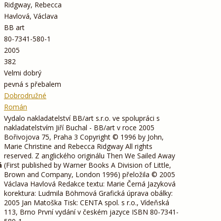
Ridgway, Rebecca
Havlová, Václava
BB art
80-7341-580-1
2005
382
Velmi dobrý
pevná s přebalem
Dobrodružné
Román
Vydalo nakladatelství BB/art s.r.o. ve spolupráci s
nakladatelstvím Jiří Buchal - BB/art v roce 2005
Bořivojova 75, Praha 3 Copyright © 1996 by John,
Marie Christine and Rebecca Ridgway All rights
reserved. Z anglického originálu Then We Sailed Away
á
(First published by Warner Books A Division of Little,
Brown and Company, London 1996) přeložila © 2005
Václava Havlová Redakce textu: Marie Černá Jazyková
korektura: Ludmila Böhmová Grafická úprava obálky:
2005 Jan Matoška Tisk: CENTA spol. s r.o., Vídeňská
113, Brno První vydání v českém jazyce ISBN 80-7341-