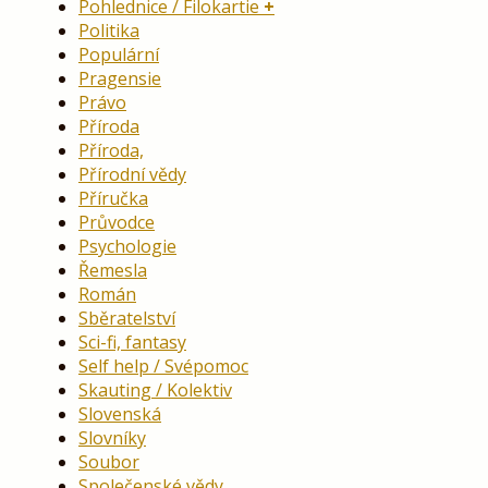
Pohlednice / Filokartie
Politika
Populární
Pragensie
Právo
Příroda
Příroda,
Přírodní vědy
Příručka
Průvodce
Psychologie
Řemesla
Román
Sběratelství
Sci-fi, fantasy
Self help / Svépomoc
Skauting / Kolektiv
Slovenská
Slovníky
Soubor
Společenské vědy