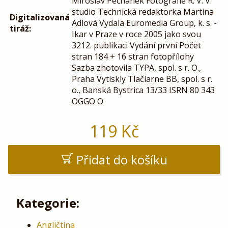
Miroslav Pechánek Fotografie R. V. V.
studio Technická redaktorka Martina
Digitalizovaná
Adlová Vydala Euromedia Group, k. s. -
tiráž:
Ikar v Praze v roce 2005 jako svou
3212. publikaci Vydání první Počet
stran 184 + 16 stran fotopřílohy
Sazba zhotovila TYPA, spol. s r. O.,
Praha Vytiskly Tlačiarne BB, spol. s r.
o., Banská Bystrica 13/33 ISRN 80 343
OGGO O
119
Kč
Přidat do košíku
Kategorie:
Angličtina