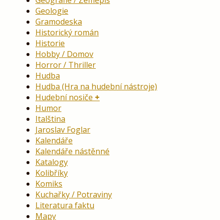
Geologie
Gramodeska
Historický román
Historie
Hobby / Domov
Horror / Thriller
Hudba
Hudba (Hra na hudební nástroje)
Hudební nosiče
Humor
Italština
Jaroslav Foglar
Kalendáře
Kalendáře nástěnné
Katalogy
Kolibříky
Komiks
Kuchařky / Potraviny
Literatura faktu
Mapy