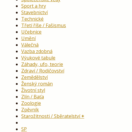
Sport a hry
Stavebnictví
Technické
Třetí říše / Fašismus
Učebnice
Umění
Válečná
Vazba zdobná
Výukové tabule
Záhady, ufo, teorie
Zdraví / Rodičovství
Zemědělství
Ženský román
Životní styl
Zlín / Baťa
Zoologie
Zpěvník
Starožitnosti / Sběratelství
SP