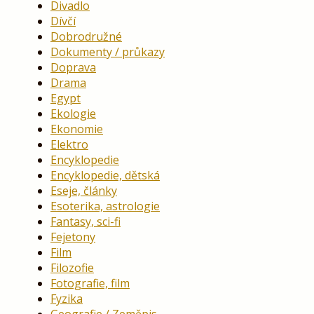
Divadlo
Dívčí
Dobrodružné
Dokumenty / průkazy
Doprava
Drama
Egypt
Ekologie
Ekonomie
Elektro
Encyklopedie
Encyklopedie, dětská
Eseje, články
Esoterika, astrologie
Fantasy, sci-fi
Fejetony
Film
Filozofie
Fotografie, film
Fyzika
Geografie / Zeměpis