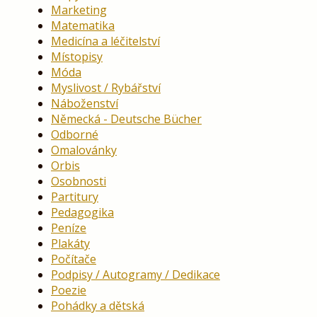
Marketing
Matematika
Medicína a léčitelství
Místopisy
Móda
Myslivost / Rybářství
Náboženství
Německá - Deutsche Bücher
Odborné
Omalovánky
Orbis
Osobnosti
Partitury
Pedagogika
Peníze
Plakáty
Počítače
Podpisy / Autogramy / Dedikace
Poezie
Pohádky a dětská