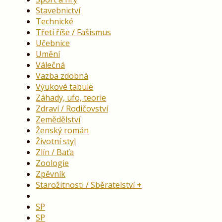
Stavebnictví
Technické
Třetí říše / Fašismus
Učebnice
Umění
Válečná
Vazba zdobná
Výukové tabule
Záhady, ufo, teorie
Zdraví / Rodičovství
Zemědělství
Ženský román
Životní styl
Zlín / Baťa
Zoologie
Zpěvník
Starožitnosti / Sběratelství
SP
SP