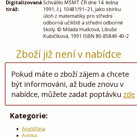
Digitalizovaná
Schválilo MŠMT ČR dne 14. ledna
tiráž:
1991, č.j. 10481/91–21, jako sbírku
úloh z matematiky pro střední
odborná učiliště a středni odborné
školy. © Milada Hudcová, Libuše
Kubičíková, 1991 ISBN 80-85849-40-2
Zboží již není v nabídce
Pokud máte o zboží zájem a chcete
být informováni, až bude znovu v
nabídce, můžete zadat poptávku
zde
Kategorie:
Angličtina
Antika