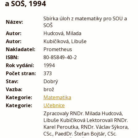
a SOŠ, 1994
Sbírka úloh z matematiky pro SOU a
Název:
SOŠ
Autor:
Hudcová, Milada
Autor:
Kubičíková, Libuše
Nakladatel:
Prometheus
ISBN:
80-85849-40-2
Rok vydání:
1994
Počet stran:
373
Stav:
Dobrý
Vazba:
brož
Kategorie:
Matematika
Kategorie:
Učebnice
Zpracovaly RNDr. Milada Hudcová,
Libuše Kubičíková Lektorovali RNDr.
Karel Peroutka, RNDr. Václav Sýkora,
CSc., PaedDr. Štefan Bojtár, CSc.