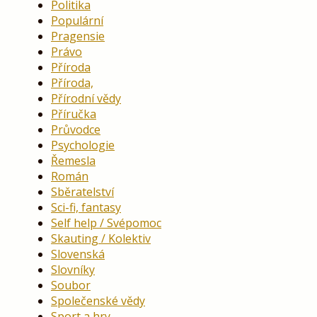
Politika
Populární
Pragensie
Právo
Příroda
Příroda,
Přírodní vědy
Příručka
Průvodce
Psychologie
Řemesla
Román
Sběratelství
Sci-fi, fantasy
Self help / Svépomoc
Skauting / Kolektiv
Slovenská
Slovníky
Soubor
Společenské vědy
Sport a hry