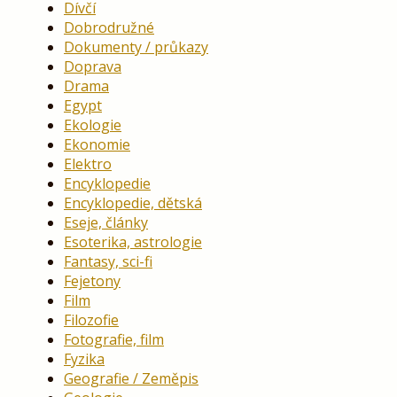
Dívčí
Dobrodružné
Dokumenty / průkazy
Doprava
Drama
Egypt
Ekologie
Ekonomie
Elektro
Encyklopedie
Encyklopedie, dětská
Eseje, články
Esoterika, astrologie
Fantasy, sci-fi
Fejetony
Film
Filozofie
Fotografie, film
Fyzika
Geografie / Zeměpis