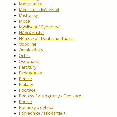
Matematika
Medicína a léčitelství
Místopisy
Móda
Myslivost / Rybářství
Náboženství
Německá - Deutsche Bücher
Odborné
Omalovánky
Orbis
Osobnosti
Partitury
Pedagogika
Peníze
Plakáty
Počítače
Podpisy / Autogramy / Dedikace
Poezie
Pohádky a dětská
Pohlednice / Filokartie