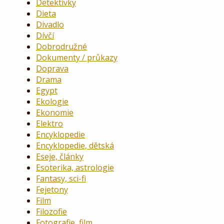
Detektivky
Dieta
Divadlo
Dívčí
Dobrodružné
Dokumenty / průkazy
Doprava
Drama
Egypt
Ekologie
Ekonomie
Elektro
Encyklopedie
Encyklopedie, dětská
Eseje, články
Esoterika, astrologie
Fantasy, sci-fi
Fejetony
Film
Filozofie
Fotografie, film