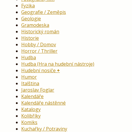
Fyzika
Geografie / Zeměpis
Geologie
Gramodeska
Historický román
Historie
Hobby / Domov
Horror / Thriller
Hudba
Hudba (Hra na hudební nástroje)
Hudební nosiče
Humor
Italština
Jaroslav Foglar
Kalendáře
Kalendáře nástěnné
Katalogy
Kolibříky
Komiks
Kuchařky / Potraviny