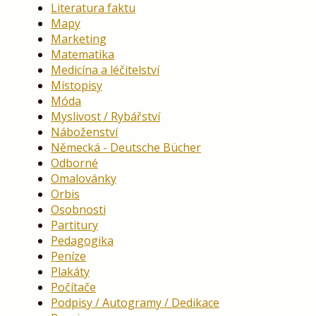
Literatura faktu
Mapy
Marketing
Matematika
Medicína a léčitelství
Místopisy
Móda
Myslivost / Rybářství
Náboženství
Německá - Deutsche Bücher
Odborné
Omalovánky
Orbis
Osobnosti
Partitury
Pedagogika
Peníze
Plakáty
Počítače
Podpisy / Autogramy / Dedikace