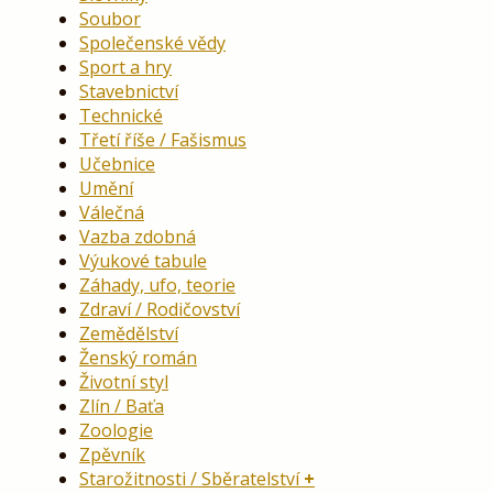
Soubor
Společenské vědy
Sport a hry
Stavebnictví
Technické
Třetí říše / Fašismus
Učebnice
Umění
Válečná
Vazba zdobná
Výukové tabule
Záhady, ufo, teorie
Zdraví / Rodičovství
Zemědělství
Ženský román
Životní styl
Zlín / Baťa
Zoologie
Zpěvník
Starožitnosti / Sběratelství