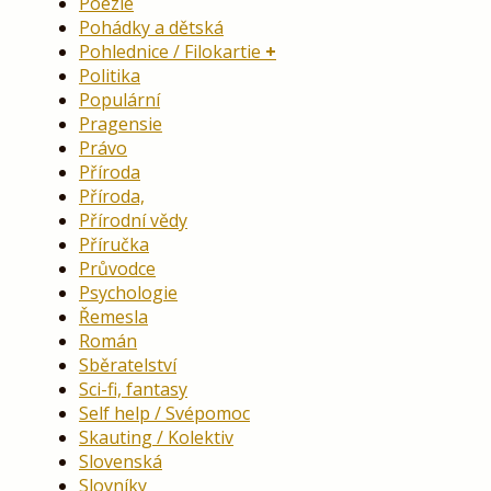
Poezie
Pohádky a dětská
Pohlednice / Filokartie
Politika
Populární
Pragensie
Právo
Příroda
Příroda,
Přírodní vědy
Příručka
Průvodce
Psychologie
Řemesla
Román
Sběratelství
Sci-fi, fantasy
Self help / Svépomoc
Skauting / Kolektiv
Slovenská
Slovníky