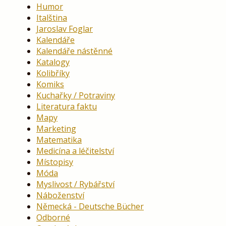
Humor
Italština
Jaroslav Foglar
Kalendáře
Kalendáře nástěnné
Katalogy
Kolibříky
Komiks
Kuchařky / Potraviny
Literatura faktu
Mapy
Marketing
Matematika
Medicína a léčitelství
Místopisy
Móda
Myslivost / Rybářství
Náboženství
Německá - Deutsche Bücher
Odborné