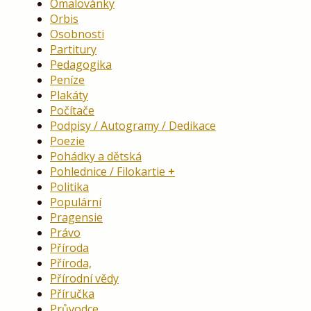
Omalovánky
Orbis
Osobnosti
Partitury
Pedagogika
Peníze
Plakáty
Počítače
Podpisy / Autogramy / Dedikace
Poezie
Pohádky a dětská
Pohlednice / Filokartie
Politika
Populární
Pragensie
Právo
Příroda
Příroda,
Přírodní vědy
Příručka
Průvodce