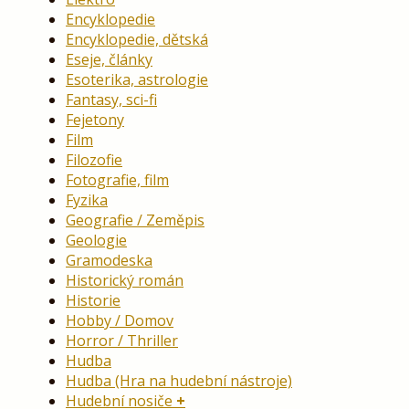
Encyklopedie
Encyklopedie, dětská
Eseje, články
Esoterika, astrologie
Fantasy, sci-fi
Fejetony
Film
Filozofie
Fotografie, film
Fyzika
Geografie / Zeměpis
Geologie
Gramodeska
Historický román
Historie
Hobby / Domov
Horror / Thriller
Hudba
Hudba (Hra na hudební nástroje)
Hudební nosiče