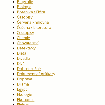
Biografie
Biologie
Botanika / Flóra
Časopisy
Červená knihovna
Čeština / Literatura
Cestopisy
Chemie
Chovatelství
Detektivky
Dieta
Divadlo
Dívčí
Dobrodružné
Dokumenty / průkazy
Doprava
Drama
Egypt
Ekologie
Ekonomie
Elektro