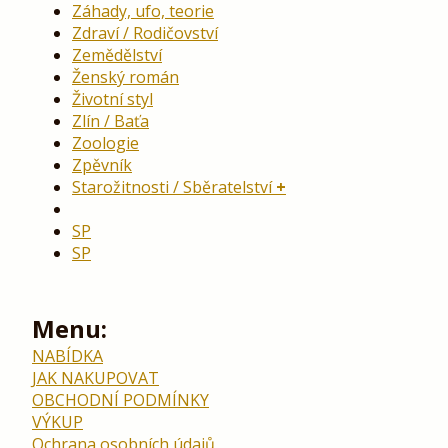
Záhady, ufo, teorie
Zdraví / Rodičovství
Zemědělství
Ženský román
Životní styl
Zlín / Baťa
Zoologie
Zpěvník
Starožitnosti / Sběratelství
SP
SP
Menu:
NABÍDKA
JAK NAKUPOVAT
OBCHODNÍ PODMÍNKY
VÝKUP
Ochrana osobních údajů