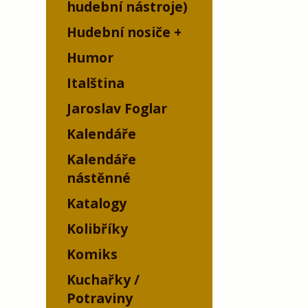
hudební nástroje)
Hudební nosiče
Humor
Italština
Jaroslav Foglar
Kalendáře
Kalendáře
nástěnné
Katalogy
Kolibříky
Komiks
Kuchařky /
Potraviny