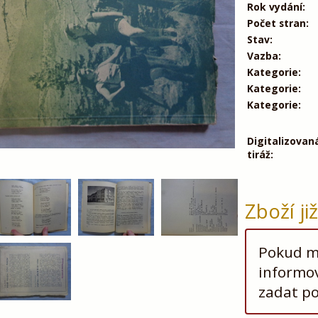
Rok vydání:
Počet stran:
Stav:
Vazba:
Kategorie:
Kategorie:
Kategorie:
Digitalizovan
tiráž:
Zboží ji
Pokud má
informov
zadat p