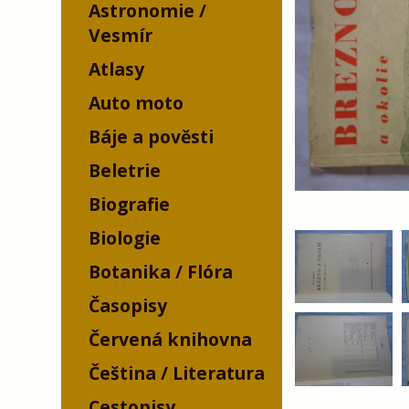
Astronomie /
Vesmír
Atlasy
Auto moto
Báje a pověsti
Beletrie
Biografie
Biologie
Botanika / Flóra
Časopisy
Červená knihovna
Čeština / Literatura
Cestopisy