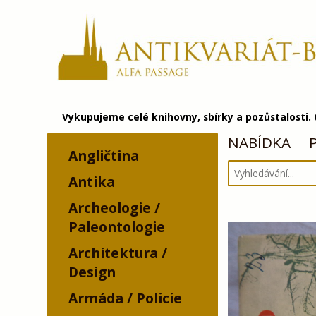
Vykupujeme celé knihovny, sbírky a pozůstalosti.
NABÍDKA
Angličtina
Antika
Archeologie /
Paleontologie
Architektura /
Design
Armáda / Policie