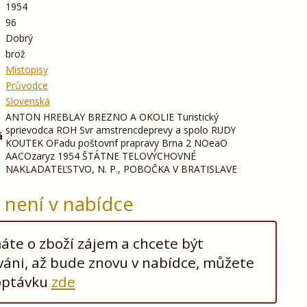
1954
96
Dobrý
brož
Místopisy
Průvodce
Slovenská
ANTON HREBLAY BREZNO A OKOLIE Turistický
sprievodca ROH Svr amstrencdeprevy a spolo RUDY
á
KOUTEK OFadu poštovnf prapravy Brna 2 NOeaO
AACOzaryz 1954 ŠTÁTNE TELOVÝCHOVNÉ
NAKLADATEĽSTVO, N. P., POBOČKA V BRATISLAVE
ž není v nabídce
te o zboží zájem a chcete být
áni, až bude znovu v nabídce, můžete
optávku
zde