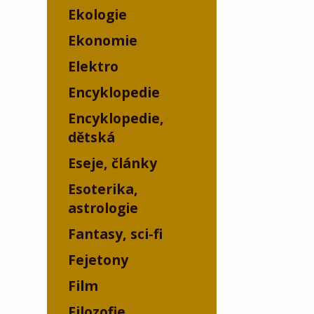
Ekologie
Ekonomie
Elektro
Encyklopedie
Encyklopedie,
dětská
Eseje, články
Esoterika,
astrologie
Fantasy, sci-fi
Fejetony
Film
Filozofie