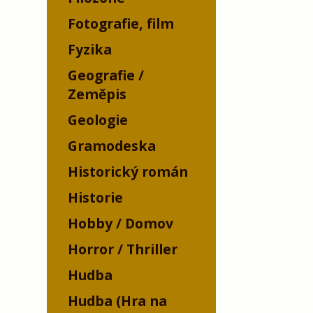
Fotografie, film
Fyzika
Geografie /
Zeměpis
Geologie
Gramodeska
Historický román
Historie
Hobby / Domov
Horror / Thriller
Hudba
Hudba (Hra na