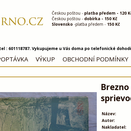
Českou poštou -
platba předem - 120 K
Českou poštou -
dobírka - 150 Kč
Slovensko
-platba předem -
150 Kč
 tel : 601118787. Vykupujeme u Vás doma po telefonické dohod
POPTÁVKA
VÝKUP
OBCHODNÍ PODMÍNKY
Brezno 
sprievo
Název:
Autor:
Nakladatel: