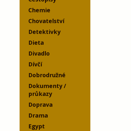
Chemie
Chovatelství
Detektivky
Dieta
Divadlo
Dívčí
Dobrodružné
Dokumenty /
průkazy
Doprava
Drama
Egypt