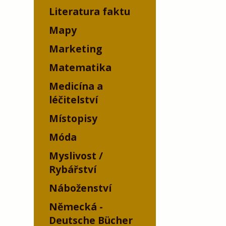
Literatura faktu
Mapy
Marketing
Matematika
Medicína a
léčitelství
Místopisy
Móda
Myslivost /
Rybářství
Náboženství
Německá -
Deutsche Bücher