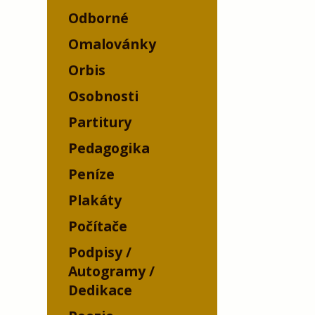
Odborné
Omalovánky
Orbis
Osobnosti
Partitury
Pedagogika
Peníze
Plakáty
Počítače
Podpisy /
Autogramy /
Dedikace