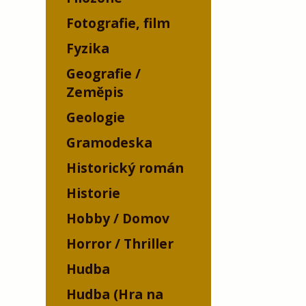
Fotografie, film
Fyzika
Geografie /
Zeměpis
Geologie
Gramodeska
Historický román
Historie
Hobby / Domov
Horror / Thriller
Hudba
Hudba (Hra na