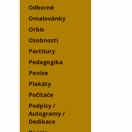
Odborné
Omalovánky
Orbis
Osobnosti
Partitury
Pedagogika
Peníze
Plakáty
Počítače
Podpisy /
Autogramy /
Dedikace