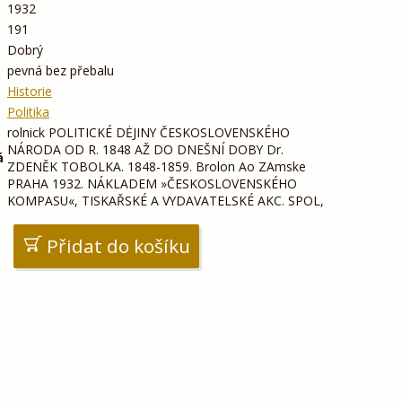
1932
191
Dobrý
pevná bez přebalu
Historie
Politika
rolnick POLITICKÉ DĖJINY ČESKOSLOVENSKÉHO
NÁRODA OD R. 1848 AŽ DO DNEŠNÍ DOBY Dr.
á
ZDENĚK TOBOLKA. 1848-1859. Brolon Ao ZAmske
PRAHA 1932. NÁKLADEM »ČESKOSLOVENSKÉHO
KOMPASU«, TISKAŘSKÉ A VYDAVATELSKÉ AKC. SPOL,
Přidat do košíku