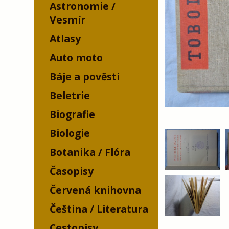
Astronomie /
Vesmír
Atlasy
Auto moto
Báje a pověsti
Beletrie
Biografie
Biologie
Botanika / Flóra
Časopisy
Červená knihovna
Čeština / Literatura
Cestopisy