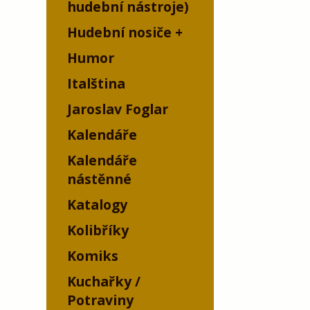
hudební nástroje)
Hudební nosiče
Humor
Italština
Jaroslav Foglar
Kalendáře
Kalendáře
nástěnné
Katalogy
Kolibříky
Komiks
Kuchařky /
Potraviny