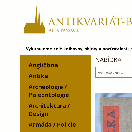
Vykupujeme celé knihovny, sbírky a pozůstalosti.
NABÍDKA
Angličtina
Antika
Archeologie /
Paleontologie
Architektura /
Design
Armáda / Policie