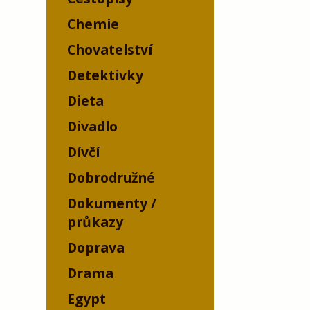
Chemie
Chovatelství
Detektivky
Dieta
Divadlo
Dívčí
Dobrodružné
Dokumenty /
průkazy
Doprava
Drama
Egypt