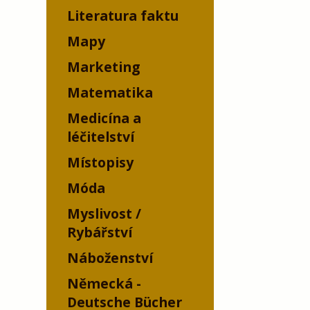
Literatura faktu
Mapy
Marketing
Matematika
Medicína a
léčitelství
Místopisy
Móda
Myslivost /
Rybářství
Náboženství
Německá -
Deutsche Bücher