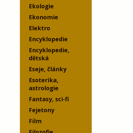
Ekologie
Ekonomie
Elektro
Encyklopedie
Encyklopedie,
dětská
Eseje, články
Esoterika,
astrologie
Fantasy, sci-fi
Fejetony
Film
Filozofie