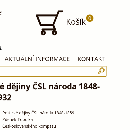
č
0
Košík
ě.
AKTUÁLNÍ INFORMACE
KONTAKT
ké dějiny ČSL národa 1848-
932
Politické dějiny ČSL národa 1848-1859
Zdeněk Tobolka
Československého kompasu