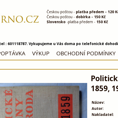
Českou poštou -
platba předem - 120 K
Českou poštou -
dobírka - 150 Kč
Slovensko
-platba předem -
150 Kč
 tel : 601118787. Vykupujeme u Vás doma po telefonické dohod
POPTÁVKA
VÝKUP
OBCHODNÍ PODMÍNKY
Politic
1859, 1
Název:
Autor:
Nakladatel: