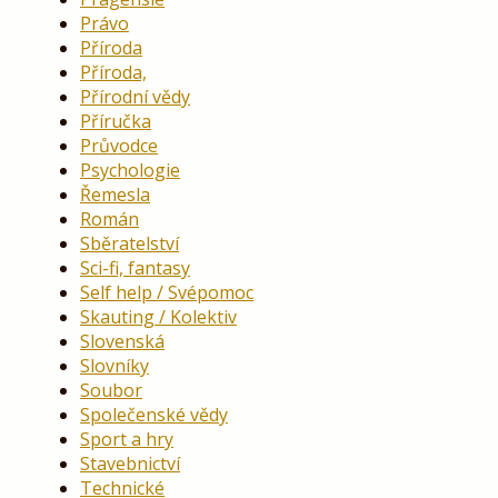
Právo
Příroda
Příroda,
Přírodní vědy
Příručka
Průvodce
Psychologie
Řemesla
Román
Sběratelství
Sci-fi, fantasy
Self help / Svépomoc
Skauting / Kolektiv
Slovenská
Slovníky
Soubor
Společenské vědy
Sport a hry
Stavebnictví
Technické