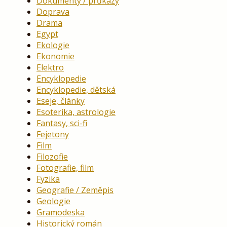
Dokumenty / průkazy
Doprava
Drama
Egypt
Ekologie
Ekonomie
Elektro
Encyklopedie
Encyklopedie, dětská
Eseje, články
Esoterika, astrologie
Fantasy, sci-fi
Fejetony
Film
Filozofie
Fotografie, film
Fyzika
Geografie / Zeměpis
Geologie
Gramodeska
Historický román