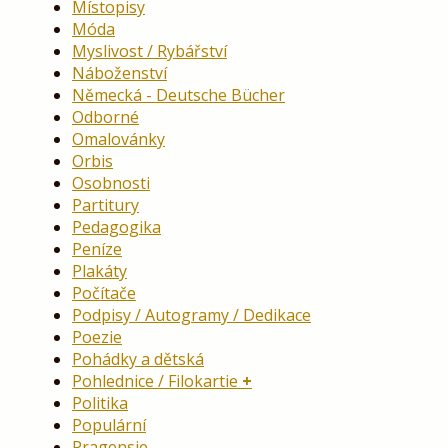
Místopisy
Móda
Myslivost / Rybářství
Náboženství
Německá - Deutsche Bücher
Odborné
Omalovánky
Orbis
Osobnosti
Partitury
Pedagogika
Peníze
Plakáty
Počítače
Podpisy / Autogramy / Dedikace
Poezie
Pohádky a dětská
Pohlednice / Filokartie
Politika
Populární
Pragensie