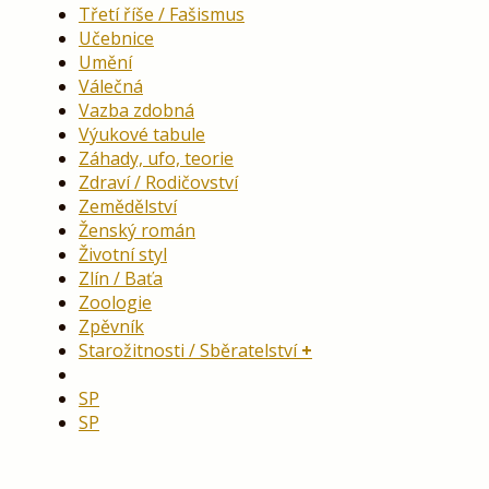
Třetí říše / Fašismus
Učebnice
Umění
Válečná
Vazba zdobná
Výukové tabule
Záhady, ufo, teorie
Zdraví / Rodičovství
Zemědělství
Ženský román
Životní styl
Zlín / Baťa
Zoologie
Zpěvník
Starožitnosti / Sběratelství
SP
SP