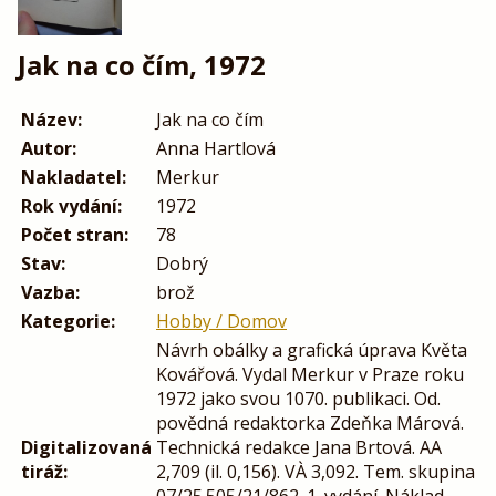
Jak na co čím, 1972
Název:
Jak na co čím
Autor:
Anna Hartlová
Nakladatel:
Merkur
Rok vydání:
1972
Počet stran:
78
Stav:
Dobrý
Vazba:
brož
Kategorie:
Hobby / Domov
Návrh obálky a grafická úprava Květa
Kovářová. Vydal Merkur v Praze roku
1972 jako svou 1070. publikaci. Od.
povědná redaktorka Zdeňka Márová.
Digitalizovaná
Technická redakce Jana Brtová. AA
tiráž:
2,709 (il. 0,156). VÀ 3,092. Tem. skupina
07/25.505/21/862. 1. vydání. Náklad